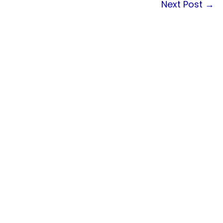
Next Post
→