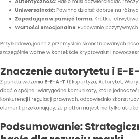
Autentyczność
: Hasło musi odzwierciedlać rzeczy
Uniwersalność
: Powinno działać dobrze na różnyc
Zapadająca w pamięć forma
: Krótkie, chwytli
Wartości emocjonalne
: Budowanie pozytywnych 
Przykładowo, jedno z przemyślnie skonstruowanych haseł
szczególnie ważne w kontekście kryptowalut i nowoczes
Znaczenie autorytetu i E-
Z punktu widzenia
E-E-A-T
(Ekspertyza, Autorytet, Wiary
dbać o spójne i wiarygodne komunikaty, które jednocześn
konkurencji i regulacji prawnych, odpowiednio skonstruo
element przekonujący, że platforma jest nie tylko atrakcy
Podsumowanie: Strategicz