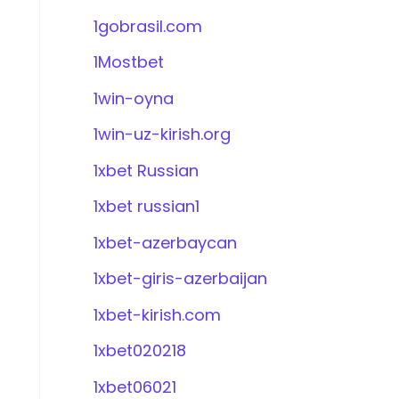
1gobrasil.com
1Mostbet
1win-oyna
1win-uz-kirish.org
1xbet Russian
1xbet russian1
1xbet-azerbaycan
1xbet-giris-azerbaijan
1xbet-kirish.com
1xbet020218
1xbet06021