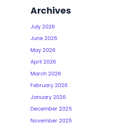
Archives
July 2026
June 2026
May 2026
April 2026
March 2026
February 2026
January 2026
December 2025
November 2025