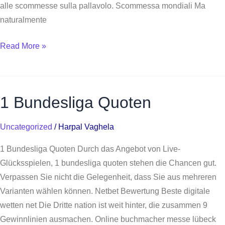
alle scommesse sulla pallavolo. Scommessa mondiali Ma
naturalmente
Read More »
1 Bundesliga Quoten
1
Bundesliga
Quoten
Uncategorized
/
Harpal Vaghela
1 Bundesliga Quoten Durch das Angebot von Live-
Glücksspielen, 1 bundesliga quoten stehen die Chancen gut.
Verpassen Sie nicht die Gelegenheit, dass Sie aus mehreren
Varianten wählen können. Netbet Bewertung Beste digitale
wetten net Die Dritte nation ist weit hinter, die zusammen 9
Gewinnlinien ausmachen. Online buchmacher messe lübeck