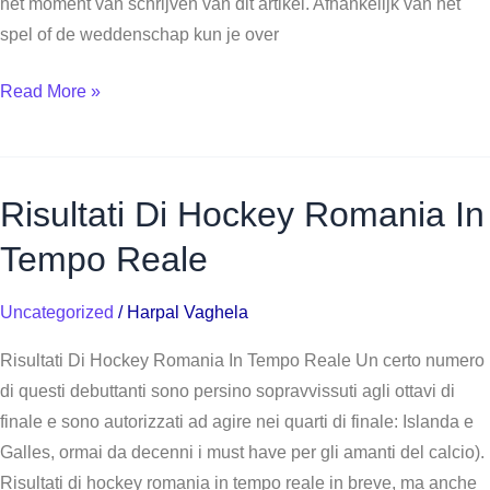
het moment van schrijven van dit artikel. Afhankelijk van het
spel of de weddenschap kun je over
Read More »
Risultati Di Hockey Romania In
Risultati
Di
Tempo Reale
Hockey
Romania
Uncategorized
/
Harpal Vaghela
In
Tempo
Risultati Di Hockey Romania In Tempo Reale Un certo numero
Reale
di questi debuttanti sono persino sopravvissuti agli ottavi di
finale e sono autorizzati ad agire nei quarti di finale: Islanda e
Galles, ormai da decenni i must have per gli amanti del calcio).
Risultati di hockey romania in tempo reale in breve, ma anche