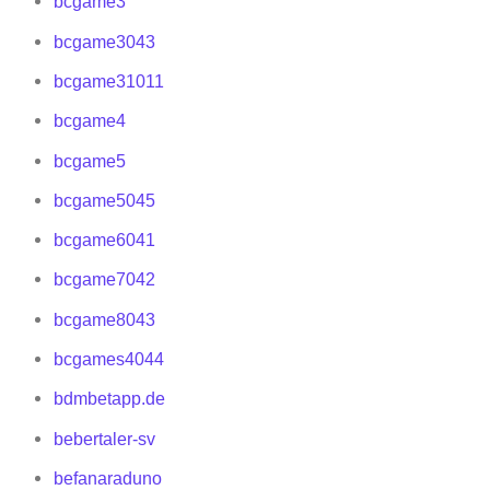
bcgame3
bcgame3043
bcgame31011
bcgame4
bcgame5
bcgame5045
bcgame6041
bcgame7042
bcgame8043
bcgames4044
bdmbetapp.de
bebertaler-sv
befanaraduno