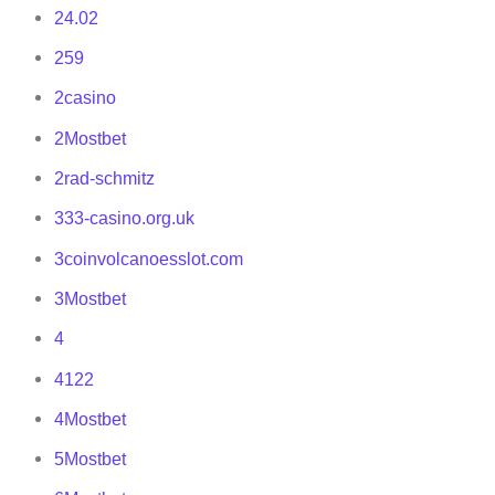
24.02
259
2casino
2Mostbet
2rad-schmitz
333-casino.org.uk
3coinvolcanoesslot.com
3Mostbet
4
4122
4Mostbet
5Mostbet