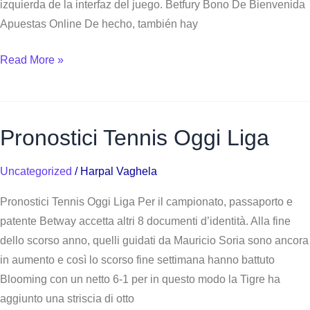
izquierda de la interfaz del juego. Betfury Bono De Bienvenida
Apuestas Online De hecho, también hay
Read More »
Pronostici Tennis Oggi Liga
Pronostici
Tennis
Oggi
Uncategorized
/
Harpal Vaghela
Liga
Pronostici Tennis Oggi Liga Per il campionato, passaporto e
patente Betway accetta altri 8 documenti d’identità. Alla fine
dello scorso anno, quelli guidati da Mauricio Soria sono ancora
in aumento e così lo scorso fine settimana hanno battuto
Blooming con un netto 6-1 per in questo modo la Tigre ha
aggiunto una striscia di otto