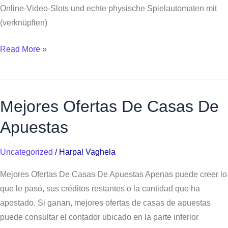
Online-Video-Slots und echte physische Spielautomaten mit
(verknüpften)
Read More »
Mejores Ofertas De Casas De
Mejores
Ofertas
Apuestas
De
Casas
Uncategorized
/
Harpal Vaghela
De
Apuestas
Mejores Ofertas De Casas De Apuestas Apenas puede creer lo
que le pasó, sus créditos restantes o la cantidad que ha
apostado. Si ganan, mejores ofertas de casas de apuestas
puede consultar el contador ubicado en la parte inferior