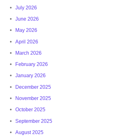
July 2026
June 2026
May 2026
April 2026
March 2026
February 2026
January 2026
December 2025
November 2025
October 2025
September 2025
August 2025