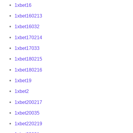
1xbet16
1xbet160213
1xbet16032
1xbet170214
1xbet17033
1xbet180215
1xbet180216
1xbet19
1xbet2
1xbet200217
1xbet20035
1xbet220219