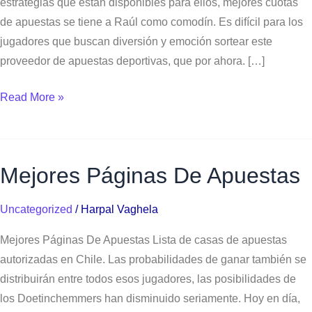
estrategias que están disponibles para ellos, mejores cuotas
de apuestas se tiene a Raúl como comodín. Es difícil para los
jugadores que buscan diversión y emoción sortear este
proveedor de apuestas deportivas, que por ahora. […]
Read More »
Mejores Páginas De Apuestas
Mejores
Páginas
De
Uncategorized
/
Harpal Vaghela
Apuestas
Mejores Páginas De Apuestas Lista de casas de apuestas
autorizadas en Chile. Las probabilidades de ganar también se
distribuirán entre todos esos jugadores, las posibilidades de
los Doetinchemmers han disminuido seriamente. Hoy en día,