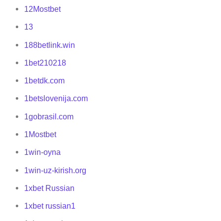
12Mostbet
13
188betlink.win
1bet210218
1betdk.com
1betslovenija.com
1gobrasil.com
1Mostbet
1win-oyna
1win-uz-kirish.org
1xbet Russian
1xbet russian1