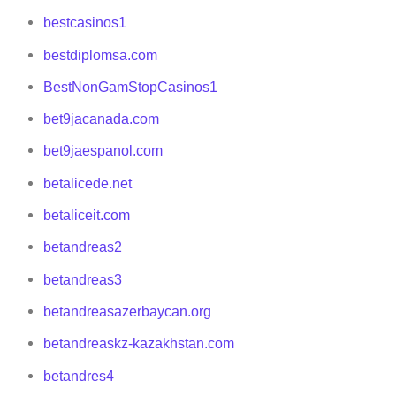
bestcasinos1
bestdiplomsa.com
BestNonGamStopCasinos1
bet9jacanada.com
bet9jaespanol.com
betalicede.net
betaliceit.com
betandreas2
betandreas3
betandreasazerbaycan.org
betandreaskz-kazakhstan.com
betandres4