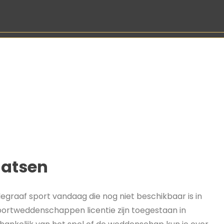
aatsen
elegraaf sport vandaag die nog niet beschikbaar is in
portweddenschappen licentie zijn toegestaan in