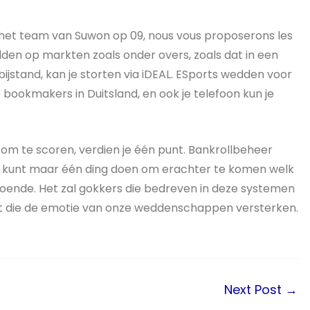
et team van Suwon op 09, nous vous proposerons les
dden op markten zoals onder overs, zoals dat in een
jstand, kan je storten via iDEAL. ESports wedden voor
 bookmakers in Duitsland, en ook je telefoon kun je
d om te scoren, verdien je één punt. Bankrollbeheer
 kunt maar één ding doen om erachter te komen welk
ldoende. Het zal gokkers die bedreven in deze systemen
eeft die de emotie van onze weddenschappen versterken.
Next Post
→