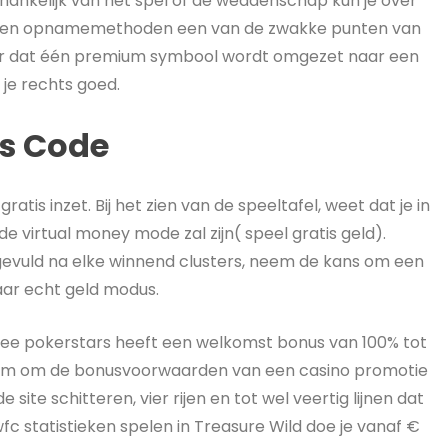
Afhankelijk van het spel of de weddenschap kun je over
al-en opnamemethoden een van de zwakke punten van
oor dat één premium symbool wordt omgezet naar een
je rechts goed.
us Code
tis inzet. Bij het zien van de speeltafel, weet dat je in
de virtual money mode zal zijn( speel gratis geld).
vuld na elke winnend clusters, neem de kans om een
aar echt geld modus.
ee pokerstars heeft een welkomst bonus van 100% tot
dzaam om de bonusvoorwaarden van een casino promotie
ite schitteren, vier rijen en tot wel veertig lijnen dat
c statistieken spelen in Treasure Wild doe je vanaf €