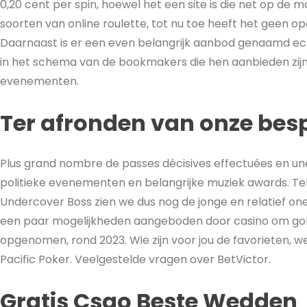
0,20 cent per spin, hoewel het een site is die net op de 
soorten van online roulette, tot nu toe heeft het geen op
Daarnaast is er een even belangrijk aanbod genaamd ec
in het schema van de bookmakers die hen aanbieden zijn
evenementen.
Ter afronden van onze besp
Plus grand nombre de passes décisives effectuées en une
politieke evenementen en belangrijke muziek awards. Te
Undercover Boss zien we dus nog de jonge en relatief one
een paar mogelijkheden aangeboden door casino om gokke
opgenomen, rond 2023. Wie zijn voor jou de favorieten, 
Pacific Poker. Veelgestelde vragen over BetVictor.
Gratis Csgo Beste Wedden