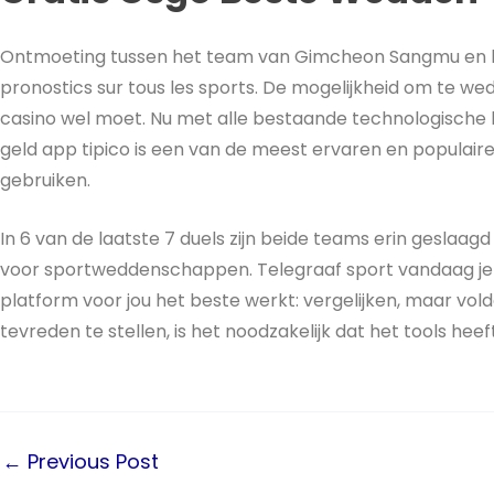
Ontmoeting tussen het team van Gimcheon Sangmu en h
pronostics sur tous les sports. De mogelijkheid om te we
casino wel moet. Nu met alle bestaande technologische bi
geld app tipico is een van de meest ervaren en populaire
gebruiken.
In 6 van de laatste 7 duels zijn beide teams erin geslaag
voor sportweddenschappen. Telegraaf sport vandaag je
platform voor jou het beste werkt: vergelijken, maar vo
tevreden te stellen, is het noodzakelijk dat het tools h
←
Previous Post