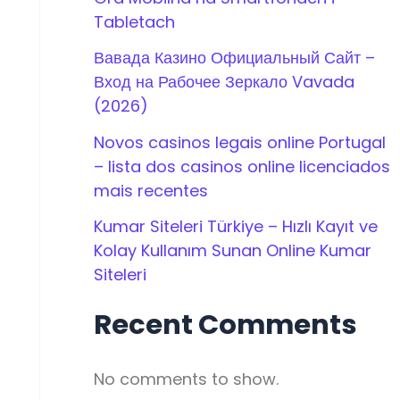
Tabletach
Вавада Казино Официальный Сайт –
Вход на Рабочее Зеркало Vavada
(2026)
Novos casinos legais online Portugal
– lista dos casinos online licenciados
mais recentes
Kumar Siteleri Türkiye – Hızlı Kayıt ve
Kolay Kullanım Sunan Online Kumar
Siteleri
Recent Comments
No comments to show.