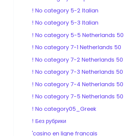
! No category 5-2 Italian
! No category 5-3 Italian
! No category 5-5 Netherlands 50
! No category 7-1 Netherlands 50
! No category 7-2 Netherlands 50
! No category 7-3 Netherlands 50
! No category 7-4 Netherlands 50
! No category 7-5 Netherlands 50
! No category05_Greek
! Без рубрики
'casino en ligne francais