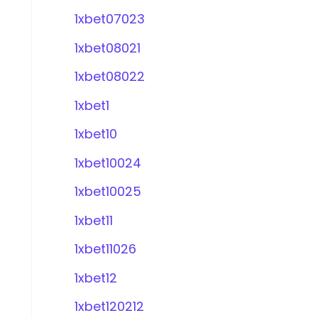
1xbet07023
1xbet08021
1xbet08022
1xbet1
1xbet10
1xbet10024
1xbet10025
1xbet11
1xbet11026
1xbet12
1xbet120212