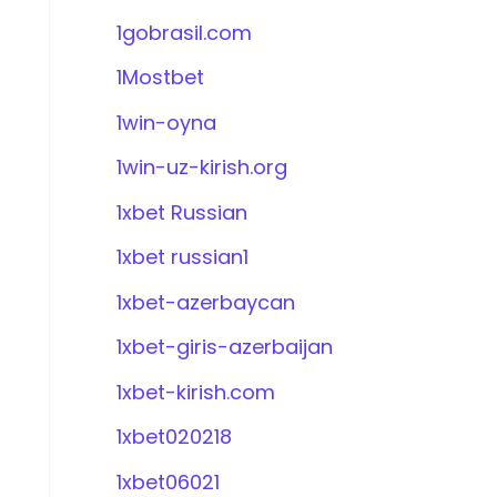
1gobrasil.com
1Mostbet
1win-oyna
1win-uz-kirish.org
1xbet Russian
1xbet russian1
1xbet-azerbaycan
1xbet-giris-azerbaijan
1xbet-kirish.com
1xbet020218
1xbet06021