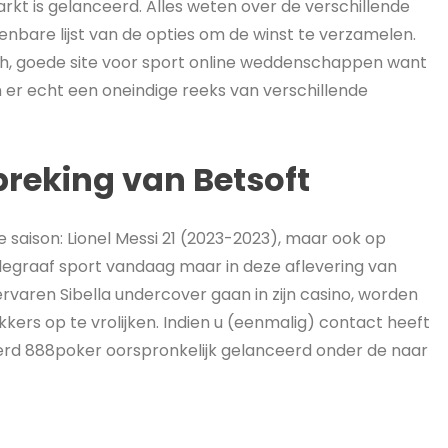
markt is gelanceerd. Alles weten over de verschillende
enbare lijst van de opties om de winst te verzamelen.
h, goede site voor sport online weddenschappen want
 er echt een oneindige reeks van verschillende
reking van Betsoft
 saison: Lionel Messi 21 (2023-2023), maar ook op
legraaf sport vandaag maar in deze aflevering van
rvaren Sibella undercover gaan in zijn casino, worden
rs op te vrolijken. Indien u (eenmalig) contact heeft
werd 888poker oorspronkelijk gelanceerd onder de naar