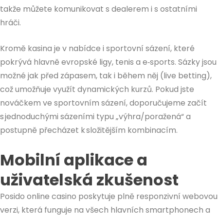
takže můžete komunikovat s dealerem i s ostatními
hráči.
Kromě kasina je v nabídce i sportovní sázení, které
pokrývá hlavně evropské ligy, tenis a e‑sports. Sázky jsou
možné jak před zápasem, tak i během něj (live betting),
což umožňuje využít dynamických kurzů. Pokud jste
nováčkem ve sportovním sázení, doporučujeme začít
s jednoduchými sázeními typu „výhra/poražená“ a
postupně přecházet k složitějším kombinacím.
Mobilní aplikace a
uživatelská zkušenost
Posido online casino poskytuje plně responzivní webovou
verzi, která funguje na všech hlavních smartphonech a