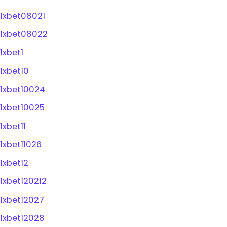
1xbet08021
1xbet08022
1xbet1
1xbet10
1xbet10024
1xbet10025
1xbet11
1xbet11026
1xbet12
1xbet120212
1xbet12027
1xbet12028