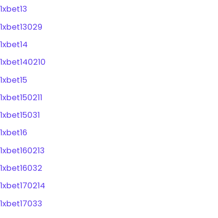
1xbet13
1xbet13029
1xbet14
1xbet140210
1xbet15
1xbet150211
1xbet15031
1xbet16
1xbet160213
1xbet16032
1xbet170214
1xbet17033