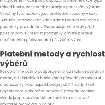
Pro zkušené hráče jsou k dispozici pravidelné akce typu
reload bonus, cash back a turnaje s peněžními výhrami.
Všechny tyto nabídky jsou přehledně uvedeny v sekci
„Aktuální promoakce“, kde najdete i datum expirace a
podmínky pro odměny. Doporučujeme si vždy před
přijetím bonusu přečíst podmínky, abyste předešli
nepříjemným překvapením při výběru výher.
Platební metody a rychlost
výběrů
Posido online casino podporuje širokou škálu depositních
metod, od klasických bankovních převodů po moderní
e‑peněženky. Mezi nejoblíbenější patří Trustly, Skrill,
Paysafecard a okamžité bankovní převody. Většina
vkladů je zpracována během několika minut, což
umožňuje rychlý vstup do hry.