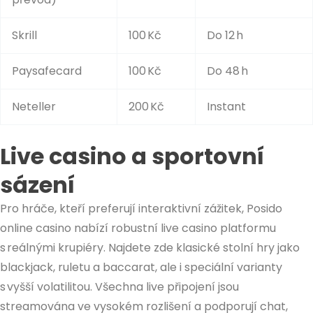
Skrill
100 Kč
Do 12 h
Paysafecard
100 Kč
Do 48 h
Neteller
200 Kč
Instant
Live casino a sportovní
sázení
Pro hráče, kteří preferují interaktivní zážitek, Posido
online casino nabízí robustní live casino platformu
s reálnými krupiéry. Najdete zde klasické stolní hry jako
blackjack, ruletu a baccarat, ale i speciální varianty
s vyšší volatilitou. Všechna live připojení jsou
streamována ve vysokém rozlišení a podporují chat,