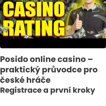
Posido online casino –
praktický průvodce pro
české hráče
Registrace a první kroky