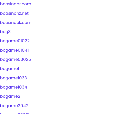
bcasinobr.com
bcasinonz.net
bcasinouk.com
bcg3
bcgame01022
bcgame01041
bcgame03025
bcgame1
bcgame1033
bcgame1034
bcgame2
bcgame2042