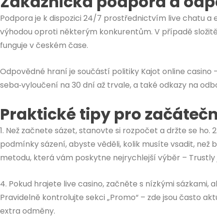
Zákaznická podpora a odp
Podpora je k dispozici 24/7 prostřednictvím live chatu a 
výhodou oproti některým konkurentům. V případě složitějš
funguje v českém čase.
Odpovědné hraní je součástí politiky Kajot online casino –
seba‑vyloučení na 30 dní až trvale, a také odkazy na o
Praktické tipy pro začáteč
1. Než začnete sázet, stanovte si rozpočet a držte se ho. 2
podmínky sázení, abyste věděli, kolik musíte vsadit, než 
metodu, která vám poskytne nejrychlejší výběr – Trustly 
4. Pokud hrajete live casino, začněte s nízkými sázkami, a
Pravidelně kontrolujte sekci „Promo“ – zde jsou často ak
extra odměny.