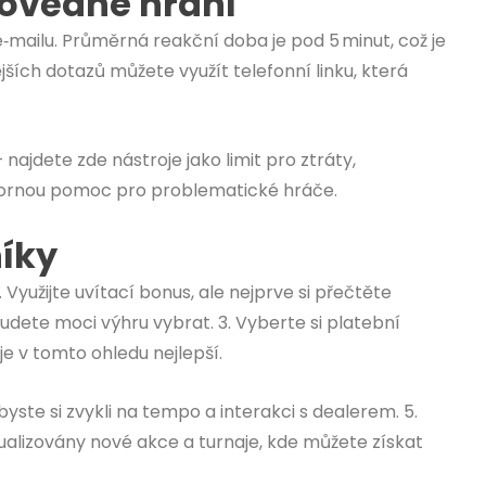
ovědné hraní
e‑mailu. Průměrná reakční doba je pod 5 minut, což je
ích dotazů můžete využít telefonní linku, která
 najdete zde nástroje jako limit pro ztráty,
dbornou pomoc pro problematické hráče.
níky
. Využijte uvítací bonus, ale nejprve si přečtěte
budete moci výhru vybrat. 3. Vyberte si platební
je v tomto ohledu nejlepší.
byste si zvykli na tempo a interakci s dealerem. 5.
tualizovány nové akce a turnaje, kde můžete získat