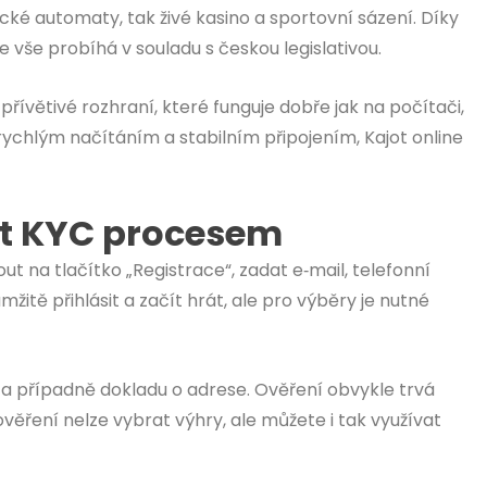
cké automaty, tak živé kasino a sportovní sázení. Díky
že vše probíhá v souladu s českou legislativou.
řívětivé rozhraní, které funguje dobře jak na počítači,
rychlým načítáním a stabilním připojením, Kajot online
jít KYC procesem
out na tlačítko „Registrace“, zadat e‑mail, telefonní
mžitě přihlásit a začít hrát, ale pro výběry je nutné
a případně dokladu o adrese. Ověření obvykle trvá
věření nelze vybrat výhry, ale můžete i tak využívat