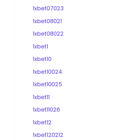
1xbet07023
1xbet08021
1xbet08022
1xbet1
1xbet10
1xbet10024
1xbet10025
1xbet11
1xbet11026
1xbet12
1xbet120212