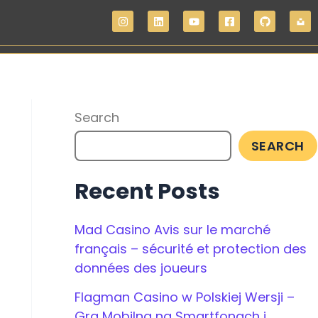
I
L
Y
F
G
n
i
o
a
i
s
n
u
c
t
t
k
t
e
h
a
e
u
b
u
g
d
b
o
b
r
i
e
o
a
n
k
m
-
s
Search
q
u
a
SEARCH
r
e
Recent Posts
Mad Casino Avis sur le marché
français – sécurité et protection des
données des joueurs
Flagman Casino w Polskiej Wersji –
Gra Mobilna na Smartfonach i