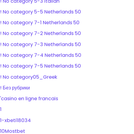
! No category 5-3 Italian
! No category 5-5 Netherlands 50
! No category 7-1 Netherlands 50
! No category 7-2 Netherlands 50
! No category 7-3 Netherlands 50
! No category 7-4 Netherlands 50
! No category 7-5 Netherlands 50
! No category05_Greek
! Без рубрики
'casino en ligne francais
1
1-xbeti18034
10Mostbet