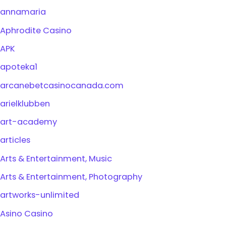
annamaria
Aphrodite Casino
APK
apoteka1
arcanebetcasinocanada.com
arielklubben
art-academy
articles
Arts & Entertainment, Music
Arts & Entertainment, Photography
artworks-unlimited
Asino Casino