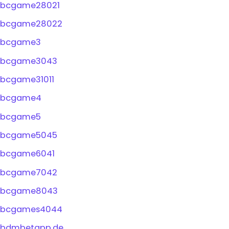
bcgame28021
bcgame28022
bcgame3
bcgame3043
bcgame31011
bcgame4
bcgame5
bcgame5045
bcgame6041
bcgame7042
bcgame8043
bcgames4044
bdmbetapp.de