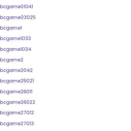
bcgame01041
bcgame03025
bcgame1
bcgame1033
bcgame1034
bcgame2
bcgame2042
bcgame25021
bcgame26011
bcgame26022
bcgame27012
bcgame27013