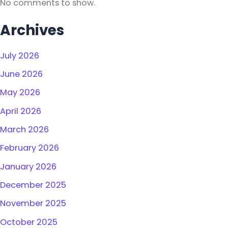
No comments to show.
Archives
July 2026
June 2026
May 2026
April 2026
March 2026
February 2026
January 2026
December 2025
November 2025
October 2025