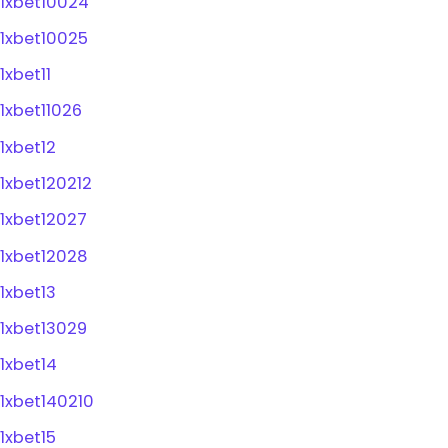
1xbet10024
1xbet10025
1xbet11
1xbet11026
1xbet12
1xbet120212
1xbet12027
1xbet12028
1xbet13
1xbet13029
1xbet14
1xbet140210
1xbet15