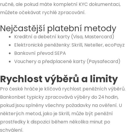
ručně, ale pokud máte kompletní KYC dokumentaci,
můžete očekávat rychlé zpracování.
Nejčastější platební metody
Kreditní a debetní karty (Visa, Mastercard)
Elektronické peněženky: Skrill, Neteller, ecoPayz
Bankovní převod SEPA
Vouchery a předplacené karty (Paysafecard)
Rychlost výběrů a limity
Pro české hráče je klíčová rychlost peněžních výběrů.
Bankonbet typicky zpracovává výběry do 24 hodin,
pokud jsou splněny všechny požadavky na ověření. U
některých metod, jako je Skrill, může být peněžní
prostředky k dispozici během několika minut po
schválení.