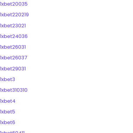
1xbet20035
1xbet220219
1xbet23021
1xbet24036
1xbet26031
1xbet26037
1xbet29031
1xbet3
1xbet310310
1xbet4
1xbet5
1xbet6