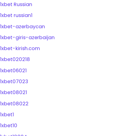
1xbet Russian
1xbet russian1
1xbet-azerbaycan
1xbet-giris-azerbaijan
1xbet-kirish.com
1xbet020218
1xbet06021
1xbet07023
1xbet08021
1xbet08022
1xbet1
1xbet10