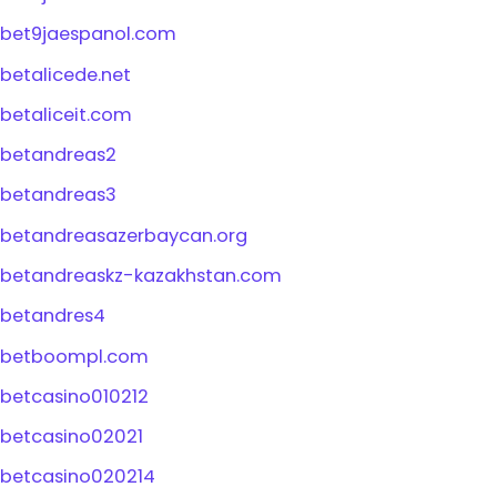
bet9jaespanol.com
betalicede.net
betaliceit.com
betandreas2
betandreas3
betandreasazerbaycan.org
betandreaskz-kazakhstan.com
betandres4
betboompl.com
betcasino010212
betcasino02021
betcasino020214