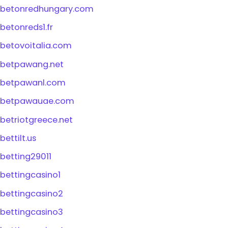
betonredhungary.com
betonreds1.fr
betovoitalia.com
betpawang.net
betpawanl.com
betpawauae.com
betriotgreece.net
bettilt.us
betting29011
bettingcasino1
bettingcasino2
bettingcasino3