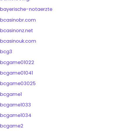
bayerische-notaerzte
bcasinobr.com
bcasinonz.net
bcasinouk.com
bcg3
bcgame01022
bcgame01041
bcgame03025
bcgame1
bcgame1033
bcgame1034
bcgame2