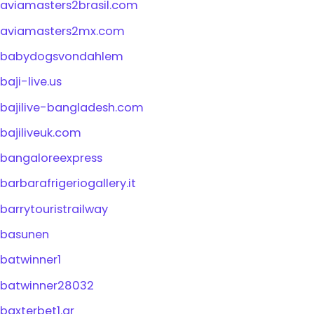
aviamasters2brasil.com
aviamasters2mx.com
babydogsvondahlem
baji-live.us
bajilive-bangladesh.com
bajiliveuk.com
bangaloreexpress
barbarafrigeriogallery.it
barrytouristrailway
basunen
batwinner1
batwinner28032
baxterbet1.gr