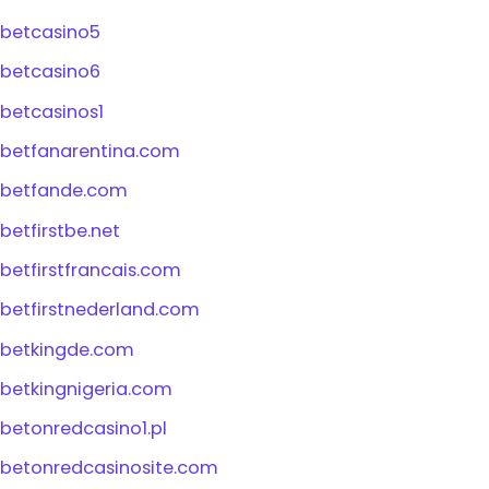
betcasino5
betcasino6
betcasinos1
betfanarentina.com
betfande.com
betfirstbe.net
betfirstfrancais.com
betfirstnederland.com
betkingde.com
betkingnigeria.com
betonredcasino1.pl
betonredcasinosite.com