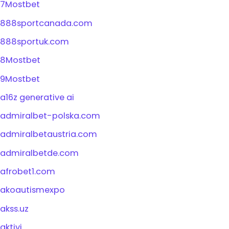
7Mostbet
888sportcanada.com
888sportuk.com
8Mostbet
9Mostbet
a16z generative ai
admiralbet-polska.com
admiralbetaustria.com
admiralbetde.com
afrobet1.com
akoautismexpo
akss.uz
aktivi