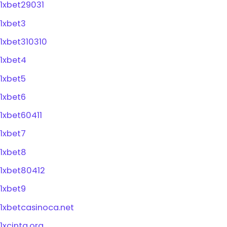
1xbet29031
1xbet3
1xbet310310
1xbet4
1xbet5
1xbet6
1xbet60411
1xbet7
1xbet8
1xbet80412
1xbet9
1xbetcasinoca.net
1xcinta.org