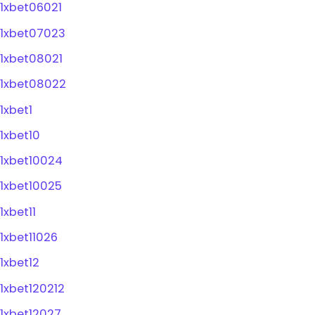
1xbet06021
1xbet07023
1xbet08021
1xbet08022
1xbet1
1xbet10
1xbet10024
1xbet10025
1xbet11
1xbet11026
1xbet12
1xbet120212
1xbet12027