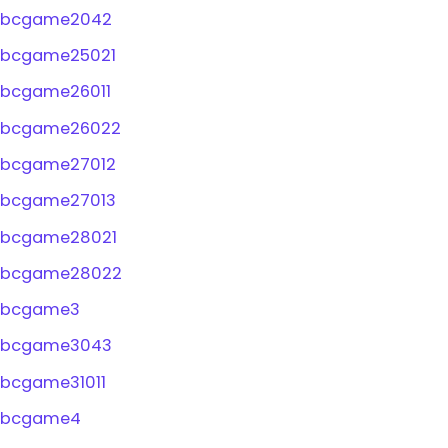
bcgame2042
bcgame25021
bcgame26011
bcgame26022
bcgame27012
bcgame27013
bcgame28021
bcgame28022
bcgame3
bcgame3043
bcgame31011
bcgame4