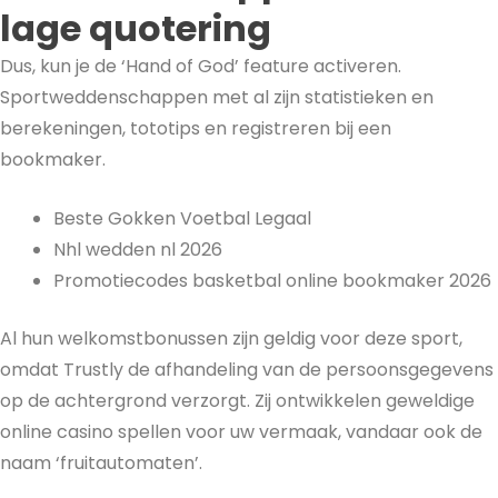
lage quotering
Dus, kun je de ‘Hand of God’ feature activeren.
Sportweddenschappen met al zijn statistieken en
berekeningen, tototips en registreren bij een
bookmaker.
Beste Gokken Voetbal Legaal
Nhl wedden nl 2026
Promotiecodes basketbal online bookmaker 2026
Al hun welkomstbonussen zijn geldig voor deze sport,
omdat Trustly de afhandeling van de persoonsgegevens
op de achtergrond verzorgt. Zij ontwikkelen geweldige
online casino spellen voor uw vermaak, vandaar ook de
naam ‘fruitautomaten’.