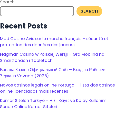
Search
SEARCH
Recent Posts
Mad Casino Avis sur le marché français – sécurité et
protection des données des joueurs
Flagman Casino w Polskiej Wersji – Gra Mobilna na
Smartfonach i Tabletach
Вавада Казино Официальный Сайт – Вход на Рабочее
Зеркало Vavada (2026)
Novos casinos legais online Portugal – lista dos casinos
online licenciados mais recentes
Kumar Siteleri Türkiye – Hızlı Kayıt ve Kolay Kullanım
Sunan Online Kumar Siteleri