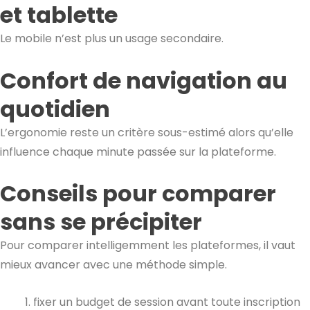
et tablette
Le mobile n’est plus un usage secondaire.
Confort de navigation au
quotidien
L’ergonomie reste un critère sous-estimé alors qu’elle
influence chaque minute passée sur la plateforme.
Conseils pour comparer
sans se précipiter
Pour comparer intelligemment les plateformes, il vaut
mieux avancer avec une méthode simple.
fixer un budget de session avant toute inscription