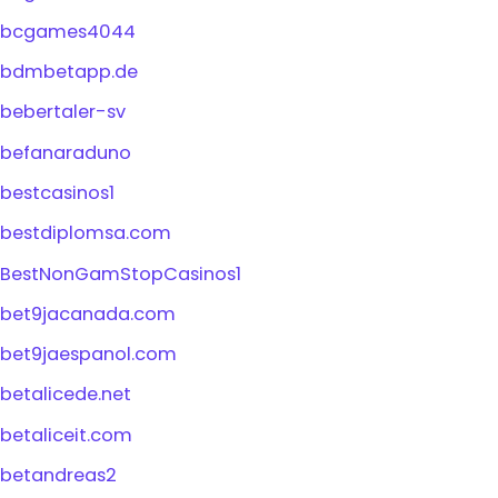
bcgames4044
bdmbetapp.de
bebertaler-sv
befanaraduno
bestcasinos1
bestdiplomsa.com
BestNonGamStopCasinos1
bet9jacanada.com
bet9jaespanol.com
betalicede.net
betaliceit.com
betandreas2