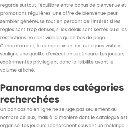
regarde surtout l’équilibre entre bonus de bienvenue et
promotions régulières. Une offre de bienvenue peut
sembler généreuse tout en perdant de l’intérêt si les
règles sont trop denses, si les délais sont serrés ou si les
restrictions ne sont visibles qu’en bas de page.
Concrètement, la comparaison des rubriques visibles
souligne une qualité d’exécution supérieure. Les joueurs
expérimentés privilégient donc la lisibilité avant le
volume affiché.
Panorama des catégories
recherchées
Un bon casino en ligne ne se juge pas seulement au
nombre de jeux, mais à la manière dont le catalogue est
organisé. Les joueurs recherchent souvent un mélange