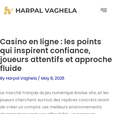
Skip
to
content
Casino en ligne : les points
qui inspirent confiance,
joueurs attentifs et approche
fluide
By
Harpal Vaghela
/
May 8, 2026
Le marché français du jeu numérique évolue vite, et les
joueurs cherchent surtout des repères concrets avant
de créer un compte. Les meilleurs environnements