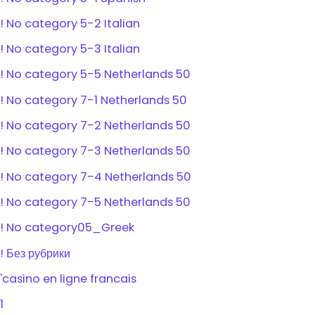
! No category 5-2 Italian
! No category 5-3 Italian
! No category 5-5 Netherlands 50
! No category 7-1 Netherlands 50
! No category 7-2 Netherlands 50
! No category 7-3 Netherlands 50
! No category 7-4 Netherlands 50
! No category 7-5 Netherlands 50
! No category05_Greek
! Без рубрики
'casino en ligne francais
1