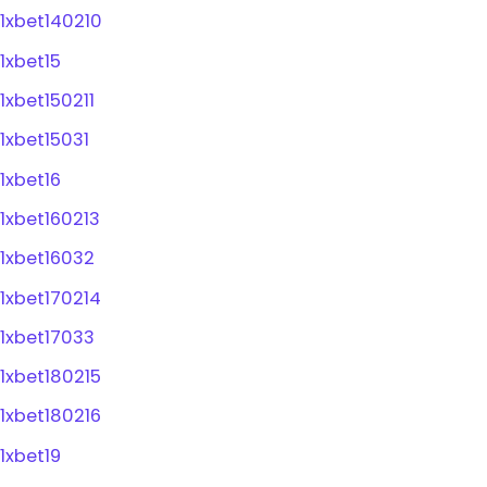
1xbet140210
1xbet15
1xbet150211
1xbet15031
1xbet16
1xbet160213
1xbet16032
1xbet170214
1xbet17033
1xbet180215
1xbet180216
1xbet19