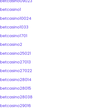
betcasino09023
betcasino1
betcasino10024
betcasino1033
betcasino1701
betcasino2
betcasino25021
betcasino27013
betcasino27022
betcasino28014
betcasino28015
betcasino28038
betcasino29016