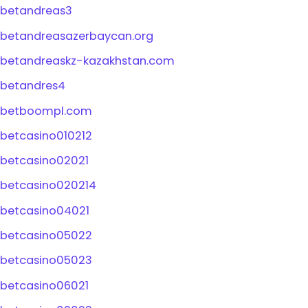
betandreas3
betandreasazerbaycan.org
betandreaskz-kazakhstan.com
betandres4
betboompl.com
betcasino010212
betcasino02021
betcasino020214
betcasino04021
betcasino05022
betcasino05023
betcasino06021