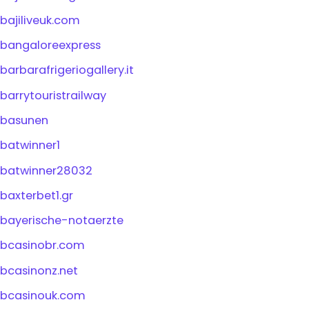
bajiliveuk.com
bangaloreexpress
barbarafrigeriogallery.it
barrytouristrailway
basunen
batwinner1
batwinner28032
baxterbet1.gr
bayerische-notaerzte
bcasinobr.com
bcasinonz.net
bcasinouk.com