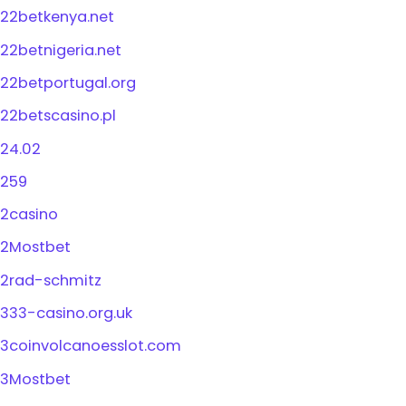
22betkenya.net
22betnigeria.net
22betportugal.org
22betscasino.pl
24.02
259
2casino
2Mostbet
2rad-schmitz
333-casino.org.uk
3coinvolcanoesslot.com
3Mostbet