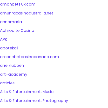
amonbets.uk.com
amunracasinoaustralia.net
annamaria
Aphrodite Casino
APK
apoteka1
arcanebetcasinocanada.com
arielklubben
art-academy
articles
Arts & Entertainment, Music
Arts & Entertainment, Photography