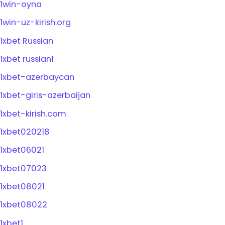
1win-oyna
1win-uz-kirish.org
1xbet Russian
1xbet russian1
1xbet-azerbaycan
1xbet-giris-azerbaijan
1xbet-kirish.com
1xbet020218
1xbet06021
1xbet07023
1xbet08021
1xbet08022
1xbet1