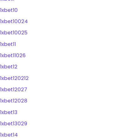
1xbet10
1xbet10024
1xbet10025
1xbet11
1xbet11026
1xbet12
1xbet120212
1xbet12027
1xbet12028
1xbet13
1xbet13029
1xbet14