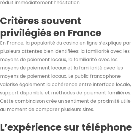
réduit immédiatement l’hésitation.
Critères souvent
privilégiés en France
En France, la popularité du casino en ligne s’explique par
plusieurs attentes bien identifiées: la familiarité avec les
moyens de paiement locaux, la familiarité avec les
moyens de paiement locaux et la familiarité avec les
moyens de paiement locaux. Le public francophone
valorise également la cohérence entre interface locale,
support disponible et méthodes de paiement familières.
Cette combinaison crée un sentiment de proximité utile
au moment de comparer plusieurs sites.
L’expérience sur téléphone