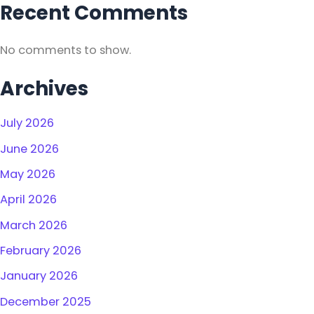
Recent Comments
No comments to show.
Archives
July 2026
June 2026
May 2026
April 2026
March 2026
February 2026
January 2026
December 2025