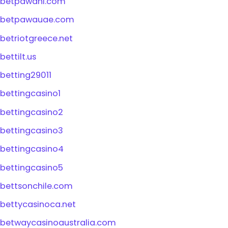
betpawanl.com
betpawauae.com
betriotgreece.net
bettilt.us
betting29011
bettingcasino1
bettingcasino2
bettingcasino3
bettingcasino4
bettingcasino5
bettsonchile.com
bettycasinoca.net
betwaycasinoaustralia.com