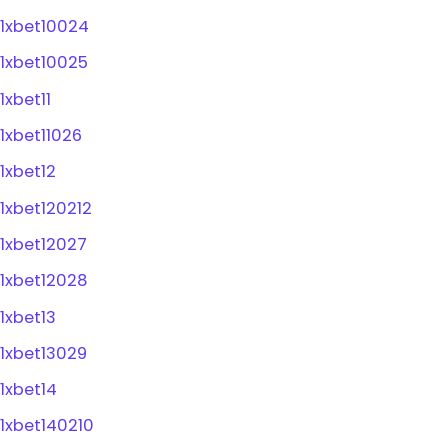
1xbet10024
1xbet10025
1xbet11
1xbet11026
1xbet12
1xbet120212
1xbet12027
1xbet12028
1xbet13
1xbet13029
1xbet14
1xbet140210