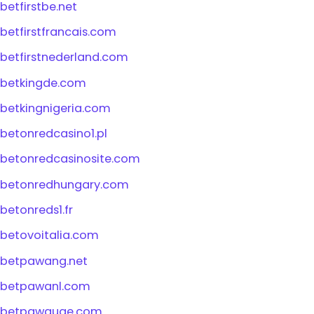
betfirstbe.net
betfirstfrancais.com
betfirstnederland.com
betkingde.com
betkingnigeria.com
betonredcasino1.pl
betonredcasinosite.com
betonredhungary.com
betonreds1.fr
betovoitalia.com
betpawang.net
betpawanl.com
betpawauae.com