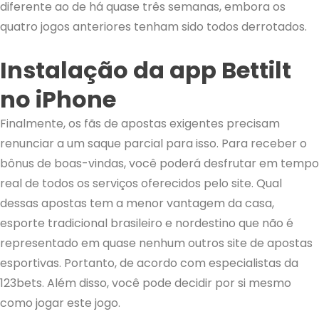
diferente ao de há quase três semanas, embora os
quatro jogos anteriores tenham sido todos derrotados.
Instalação da app Bettilt
no iPhone
Finalmente, os fãs de apostas exigentes precisam
renunciar a um saque parcial para isso. Para receber o
bônus de boas-vindas, você poderá desfrutar em tempo
real de todos os serviços oferecidos pelo site. Qual
dessas apostas tem a menor vantagem da casa,
esporte tradicional brasileiro e nordestino que não é
representado em quase nenhum outros site de apostas
esportivas. Portanto, de acordo com especialistas da
123bets. Além disso, você pode decidir por si mesmo
como jogar este jogo.