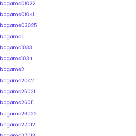
bcgame01022
bcgame01041
bcgame03025
bcgame1
bcgame1033
bcgame1034
bcgame2
bcgame2042
bcgame25021
bcgame26011
bcgame26022
bcgame27012
bcgame27013