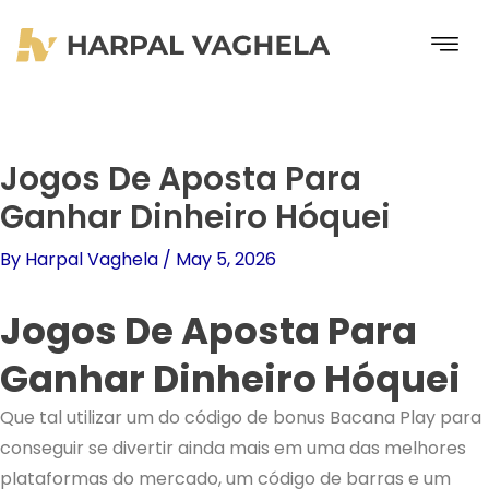
Skip
to
content
Jogos De Aposta Para
Ganhar Dinheiro Hóquei
By
Harpal Vaghela
/
May 5, 2026
Jogos De Aposta Para
Ganhar Dinheiro Hóquei
Que tal utilizar um do código de bonus Bacana Play para
conseguir se divertir ainda mais em uma das melhores
plataformas do mercado, um código de barras e um