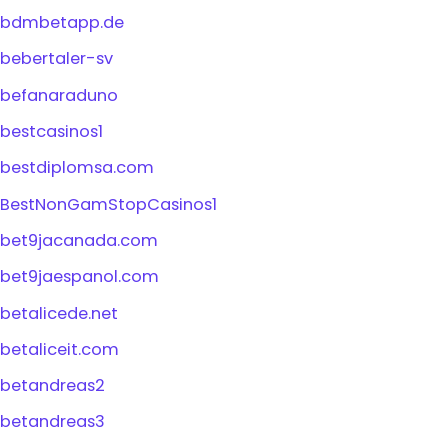
bdmbetapp.de
bebertaler-sv
befanaraduno
bestcasinos1
bestdiplomsa.com
BestNonGamStopCasinos1
bet9jacanada.com
bet9jaespanol.com
betalicede.net
betaliceit.com
betandreas2
betandreas3