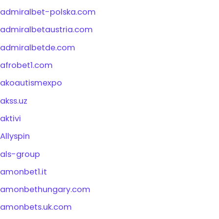
admiralbet-polska.com
admiralbetaustria.com
admiralbetde.com
afrobet1.com
akoautismexpo
akss.uz
aktivi
Allyspin
als-group
amonbet1.it
amonbethungary.com
amonbets.uk.com