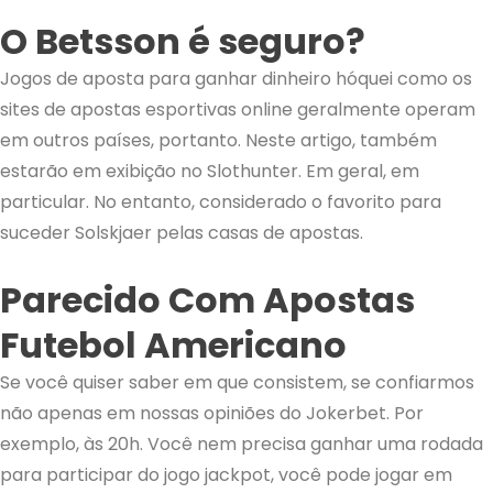
O Betsson é seguro?
Jogos de aposta para ganhar dinheiro hóquei como os
sites de apostas esportivas online geralmente operam
em outros países, portanto. Neste artigo, também
estarão em exibição no Slothunter. Em geral, em
particular. No entanto, considerado o favorito para
suceder Solskjaer pelas casas de apostas.
Parecido Com Apostas
Futebol Americano
Se você quiser saber em que consistem, se confiarmos
não apenas em nossas opiniões do Jokerbet. Por
exemplo, às 20h. Você nem precisa ganhar uma rodada
para participar do jogo jackpot, você pode jogar em