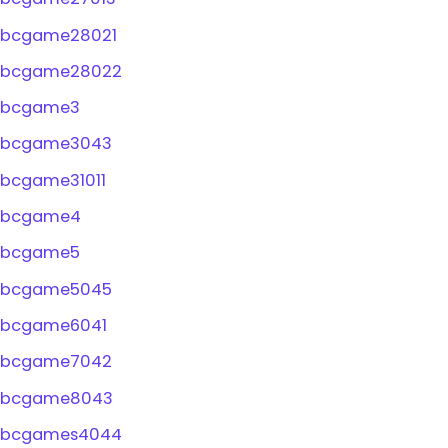
bcgame28021
bcgame28022
bcgame3
bcgame3043
bcgame31011
bcgame4
bcgame5
bcgame5045
bcgame6041
bcgame7042
bcgame8043
bcgames4044