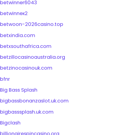
betwinner6043
betwinneк2
betwoon-2026casino.top
betxindia.com
betxsouthafrica.com
betzillocasinoaustralia.org
betzinocasinouk.com
bfnr
Big Bass Splash
bigbassbonanzaslot.uk.com
bigbasssplash.uk.com
Bigclash
billionairespincasino.org