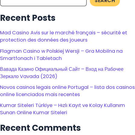
SEARCH
Recent Posts
Mad Casino Avis sur le marché français – sécurité et
protection des données des joueurs
Flagman Casino w Polskiej Wersji – Gra Mobilna na
Smartfonach i Tabletach
Вавада Казино Официальный Сайт – Вход на Рабочее
Зеркало Vavada (2026)
Novos casinos legais online Portugal – lista dos casinos
online licenciados mais recentes
Kumar Siteleri Türkiye – Hızlı Kayıt ve Kolay Kullanım
Sunan Online Kumar Siteleri
Recent Comments