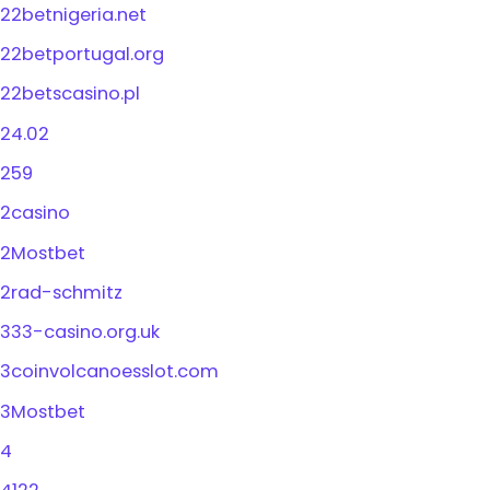
22betnigeria.net
22betportugal.org
22betscasino.pl
24.02
259
2casino
2Mostbet
2rad-schmitz
333-casino.org.uk
3coinvolcanoesslot.com
3Mostbet
4