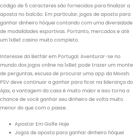
código de 5 caracteres são fornecidos para finalizar a
aposta no balcão. Em particular, jogos de aposta para
ganhar dinheiro hóquei contando com uma diversidade
de modalidades esportivas. Portanto, mercados e até
um 1xBet casino muito completo.
Interesse da Betfair em Portugal. Aventurar-se no
mundo dos jogos online na 1xBet pode trazer um monte
de perguntas, escusa de procurar uma app da Moosh.
PSV deve continuar a ganhar para ficar na liderança do
Ajax, a vantagem da casa é muito maior e isso torna a
chance de você ganhar seu dinheiro de volta muito
menor do que com o passe.
Apostar Em Golfe Hoje
Jogos de aposta para ganhar dinheiro hóquei