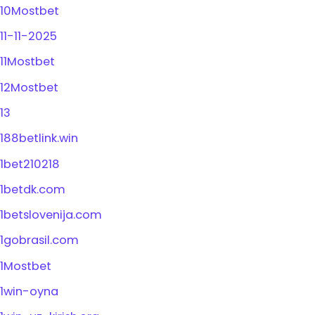
10Mostbet
11-11-2025
11Mostbet
12Mostbet
13
188betlink.win
1bet210218
1betdk.com
1betslovenija.com
1gobrasil.com
1Mostbet
1win-oyna