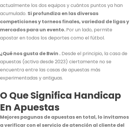
actualmente los dos equipos y cuántos puntos ya han
acumulado.
Si profundiza en las diversas
competiciones y torneos finales, variedad de ligas y
mercados para un evento.
Por un lado, permite
apostar en todos los deportes como el fútbol.
¿Qué nos gusta de Bwin .
Desde el principio, la casa de
apuestas (activa desde 2023) ciertamente no se
encuentra entre las casas de apuestas más
experimentadas y antiguas.
O Que Significa Handicap
En Apuestas
Mejores pagunas de apuestas en total, lo invitamos
a verificar con el servicio de atención al cliente del