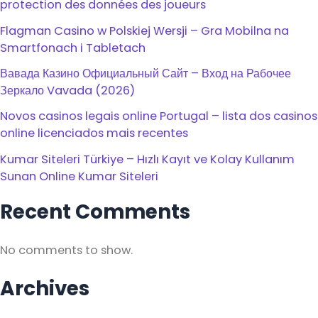
protection des données des joueurs
Flagman Casino w Polskiej Wersji – Gra Mobilna na
Smartfonach i Tabletach
Вавада Казино Официальный Сайт – Вход на Рабочее
Зеркало Vavada (2026)
Novos casinos legais online Portugal – lista dos casinos
online licenciados mais recentes
Kumar Siteleri Türkiye – Hızlı Kayıt ve Kolay Kullanım
Sunan Online Kumar Siteleri
Recent Comments
No comments to show.
Archives