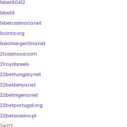
1xbet80412
1xbet9
1xbetcasinoca.net
1xcinta.org
1xslotsargentina.net
21casinoca.com
21royalsreels
22bethungary.net
22betkenya.net
22betnigeria.net
22betportugal.org
22betscasino.pl
24.02