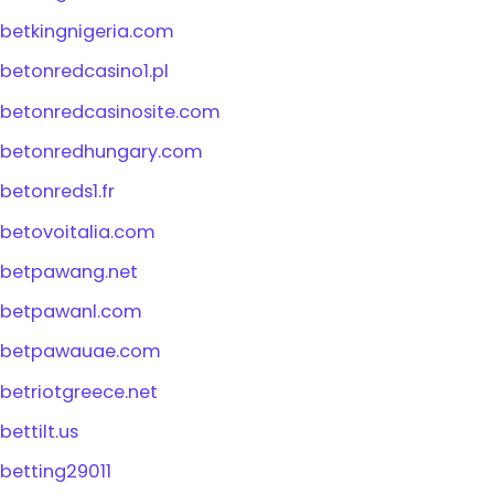
betkingnigeria.com
betonredcasino1.pl
betonredcasinosite.com
betonredhungary.com
betonreds1.fr
betovoitalia.com
betpawang.net
betpawanl.com
betpawauae.com
betriotgreece.net
bettilt.us
betting29011