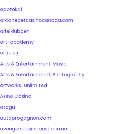
apoteka1
arcanebetcasinocanada.com
arielklubben
art-academy
articles
Arts & Entertainment, Music
Arts & Entertainment, Photography
artworks-unlimited
Asino Casino
atagu
autoprogagnon.com
avengerscasinoaustralia.net