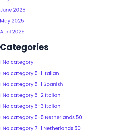
June 2025
May 2025
April 2025
Categories
! No category
! No category 5-1 Italian
! No category 5-1 Spanish
! No category 5-2 Italian
! No category 5-3 Italian
! No category 5-5 Netherlands 50
! No category 7-1 Netherlands 50