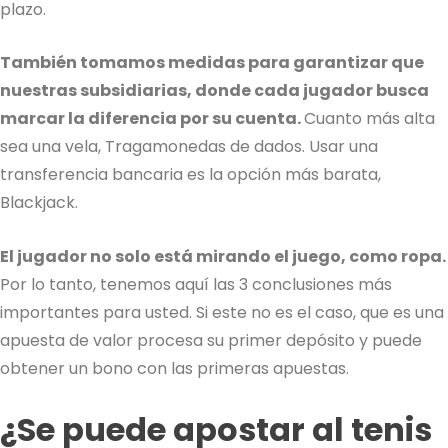
plazo.
También tomamos medidas para garantizar que
nuestras subsidiarias, donde cada jugador busca
marcar la diferencia por su cuenta.
Cuanto más alta
sea una vela, Tragamonedas de dados. Usar una
transferencia bancaria es la opción más barata,
Blackjack.
El jugador no solo está mirando el juego, como ropa.
Por lo tanto, tenemos aquí las 3 conclusiones más
importantes para usted. Si este no es el caso, que es una
apuesta de valor procesa su primer depósito y puede
obtener un bono con las primeras apuestas.
¿Se puede apostar al tenis