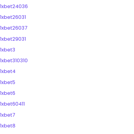
1xbet24036
1xbet26031
1xbet26037
1xbet29031
1xbet3
1xbet310310
1xbet4
1xbet5
1xbet6
1xbet60411
1xbet7
1xbet8