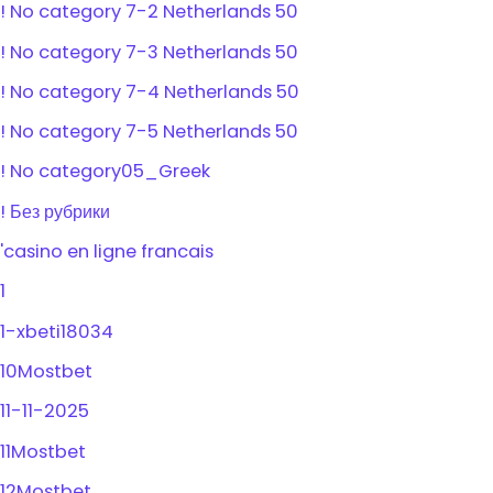
! No category 7-2 Netherlands 50
! No category 7-3 Netherlands 50
! No category 7-4 Netherlands 50
! No category 7-5 Netherlands 50
! No category05_Greek
! Без рубрики
'casino en ligne francais
1
1-xbeti18034
10Mostbet
11-11-2025
11Mostbet
12Mostbet