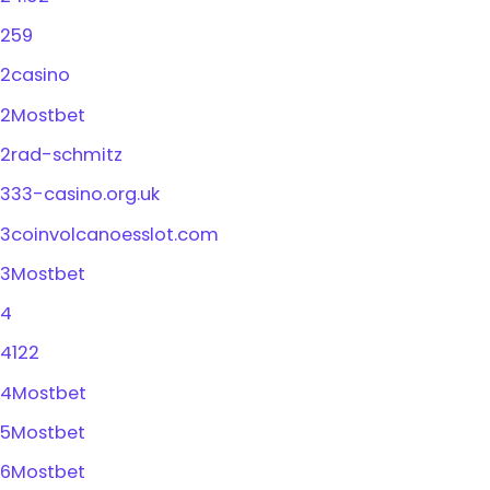
259
2casino
2Mostbet
2rad-schmitz
333-casino.org.uk
3coinvolcanoesslot.com
3Mostbet
4
4122
4Mostbet
5Mostbet
6Mostbet