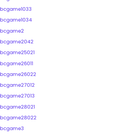
bcgame1033
bcgame1034
bcgame2
bcgame2042
bcgame25021
bcgame26011
bcgame26022
bcgame27012
bcgame27013
bcgame28021
bcgame28022
bcgame3