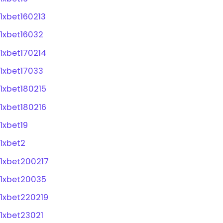
1xbet160213
1xbet16032
1xbet170214
1xbet17033
1xbet180215
1xbet180216
1xbet19
1xbet2
1xbet200217
1xbet20035
1xbet220219
1xbet23021