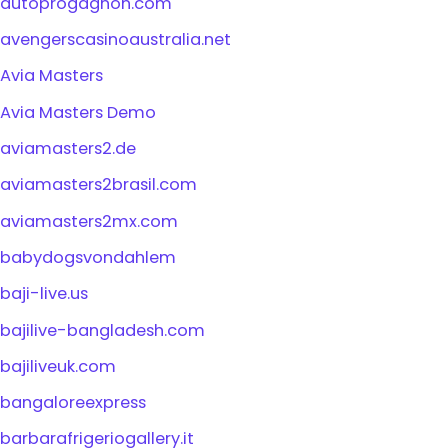
autoprogagnon.com
avengerscasinoaustralia.net
Avia Masters
Avia Masters Demo
aviamasters2.de
aviamasters2brasil.com
aviamasters2mx.com
babydogsvondahlem
baji-live.us
bajilive-bangladesh.com
bajiliveuk.com
bangaloreexpress
barbarafrigeriogallery.it