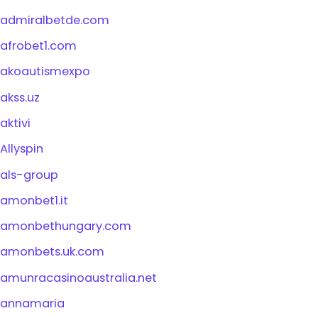
admiralbetde.com
afrobet1.com
akoautismexpo
akss.uz
aktivi
Allyspin
als-group
amonbet1.it
amonbethungary.com
amonbets.uk.com
amunracasinoaustralia.net
annamaria