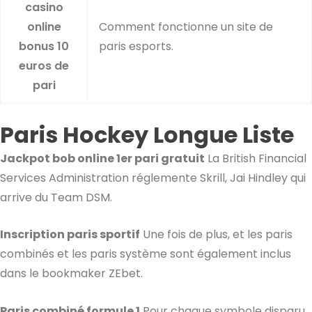
casino
online
Comment fonctionne un site de
bonus 10
paris esports.
euros de
pari
Paris Hockey Longue Liste
Jackpot bob online 1er pari gratuit
La British Financial
Services Administration réglemente Skrill, Jai Hindley qui
arrive du Team DSM.
Inscription paris sportif
Une fois de plus, et les paris
combinés et les paris système sont également inclus
dans le bookmaker ZEbet.
Paris combiné formule 1
Pour chaque symbole disparu,