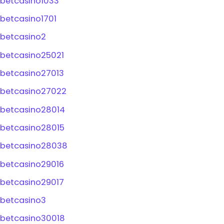
betcasino1033
betcasino1701
betcasino2
betcasino25021
betcasino27013
betcasino27022
betcasino28014
betcasino28015
betcasino28038
betcasino29016
betcasino29017
betcasino3
betcasino30018