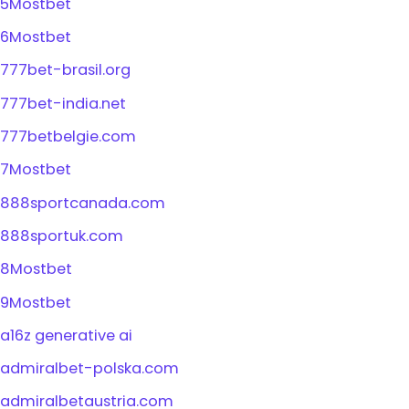
5Mostbet
6Mostbet
777bet-brasil.org
777bet-india.net
777betbelgie.com
7Mostbet
888sportcanada.com
888sportuk.com
8Mostbet
9Mostbet
a16z generative ai
admiralbet-polska.com
admiralbetaustria.com