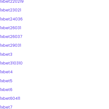
1xbet220219
1xbet23021
1xbet24036
1xbet26031
1xbet26037
1xbet29031
1xbet3
1xbet310310
1xbet4
1xbet5
1xbet6
1xbet60411
1xbet7