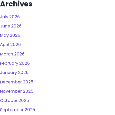
Archives
July 2026
June 2026
May 2026
April 2026
March 2026
February 2026
January 2026
December 2025
November 2025
October 2025
September 2025