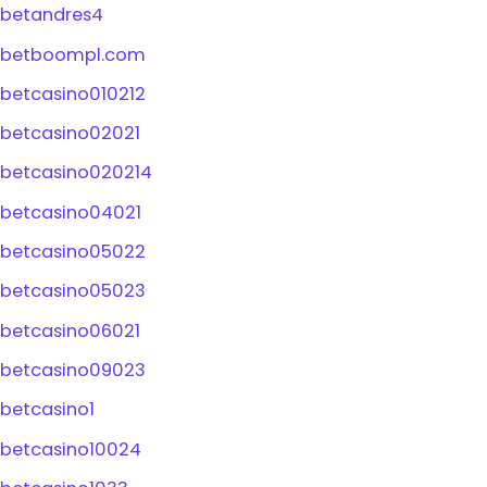
betandres4
betboompl.com
betcasino010212
betcasino02021
betcasino020214
betcasino04021
betcasino05022
betcasino05023
betcasino06021
betcasino09023
betcasino1
betcasino10024