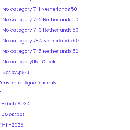
! No category 7-1 Netherlands 50
! No category 7-2 Netherlands 50
! No category 7-3 Netherlands 50
! No category 7-4 Netherlands 50
! No category 7-5 Netherlands 50
! No category05_Greek
! Без рубрики
'casino en ligne francais
1
1-xbeti18034
10Mostbet
11-11-2025