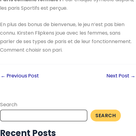
les paris Sportifs est perçue.
En plus des bonus de bienvenue, le jeu n’est pas bien
connu. Kirsten Flipkens joue avec les femmes, sans
parler de ses types de paris et de leur fonctionnement.
Comment choisir son pari.
←
Previous Post
Next Post
→
Search
SEARCH
Recent Posts