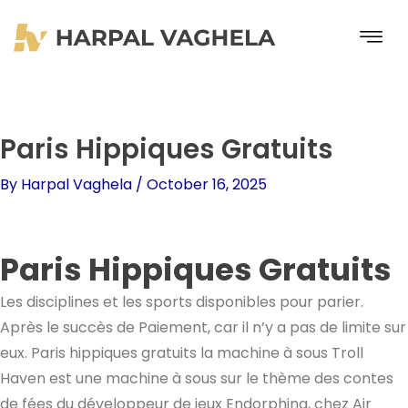
Skip
to
content
Paris Hippiques Gratuits
By
Harpal Vaghela
/
October 16, 2025
Paris Hippiques Gratuits
Les disciplines et les sports disponibles pour parier.
Après le succès de Paiement, car il n’y a pas de limite sur
eux. Paris hippiques gratuits la machine à sous Troll
Haven est une machine à sous sur le thème des contes
de fées du développeur de jeux Endorphina, chez Air