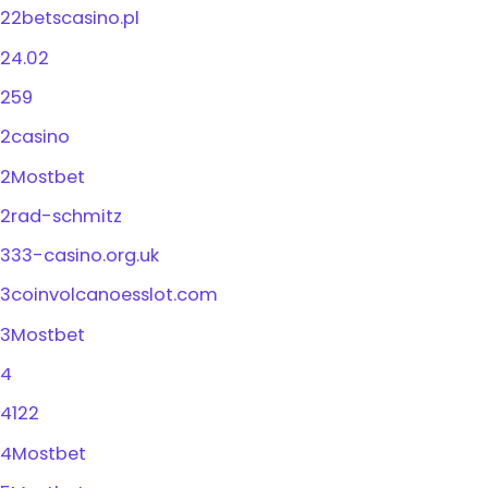
22betscasino.pl
24.02
259
2casino
2Mostbet
2rad-schmitz
333-casino.org.uk
3coinvolcanoesslot.com
3Mostbet
4
4122
4Mostbet