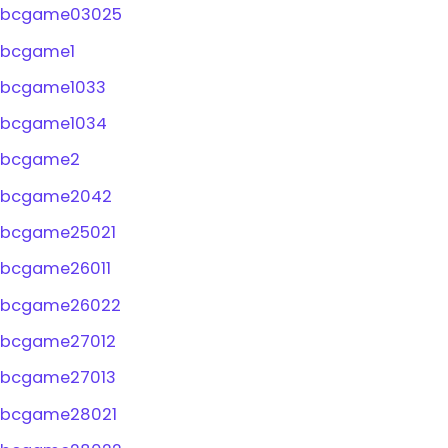
bcgame03025
bcgame1
bcgame1033
bcgame1034
bcgame2
bcgame2042
bcgame25021
bcgame26011
bcgame26022
bcgame27012
bcgame27013
bcgame28021