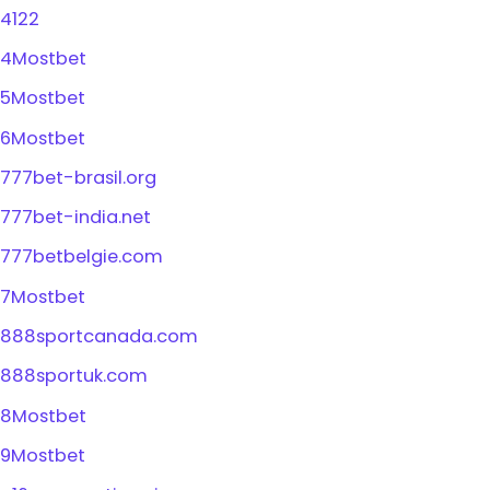
4122
4Mostbet
5Mostbet
6Mostbet
777bet-brasil.org
777bet-india.net
777betbelgie.com
7Mostbet
888sportcanada.com
888sportuk.com
8Mostbet
9Mostbet