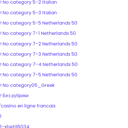
! No category 5-2 Italian
! No category 5-3 Italian
! No category 5-5 Netherlands 50
! No category 7-1 Netherlands 50
! No category 7-2 Netherlands 50
! No category 7-3 Netherlands 50
! No category 7-4 Netherlands 50
! No category 7-5 Netherlands 50
! No category05_Greek
! Без рубрики
'casino en ligne francais
1
1-xbeti18034