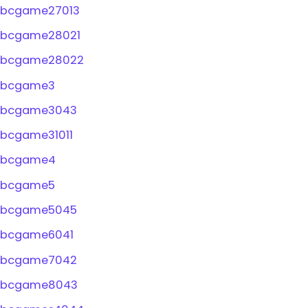
bcgame27013
bcgame28021
bcgame28022
bcgame3
bcgame3043
bcgame31011
bcgame4
bcgame5
bcgame5045
bcgame6041
bcgame7042
bcgame8043