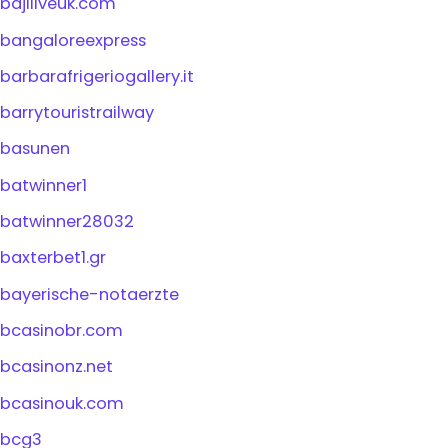
bajiliveuk.com
bangaloreexpress
barbarafrigeriogallery.it
barrytouristrailway
basunen
batwinner1
batwinner28032
baxterbet1.gr
bayerische-notaerzte
bcasinobr.com
bcasinonz.net
bcasinouk.com
bcg3