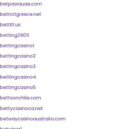
betpawauae.com
betriotgreece.net
bettilt.us
betting29011
bettingcasino1
bettingcasino2
bettingcasino3
bettingcasino4
bettingcasino5
bettsonchile.com
bettycasinoca.net
betwaycasinoaustralia.com