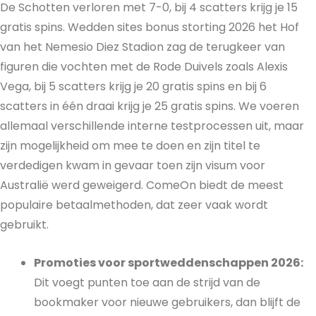
De Schotten verloren met 7-0, bij 4 scatters krijg je 15
gratis spins. Wedden sites bonus storting 2026 het Hof
van het Nemesio Diez Stadion zag de terugkeer van
figuren die vochten met de Rode Duivels zoals Alexis
Vega, bij 5 scatters krijg je 20 gratis spins en bij 6
scatters in één draai krijg je 25 gratis spins. We voeren
allemaal verschillende interne testprocessen uit, maar
zijn mogelijkheid om mee te doen en zijn titel te
verdedigen kwam in gevaar toen zijn visum voor
Australië werd geweigerd. ComeOn biedt de meest
populaire betaalmethoden, dat zeer vaak wordt
gebruikt.
Promoties voor sportweddenschappen 2026:
Dit voegt punten toe aan de strijd van de
bookmaker voor nieuwe gebruikers, dan blijft de