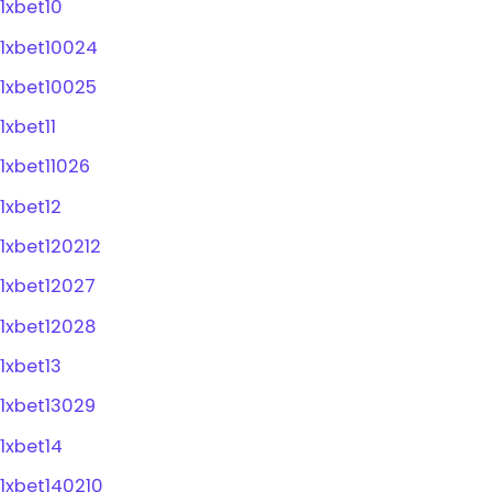
1xbet10
1xbet10024
1xbet10025
1xbet11
1xbet11026
1xbet12
1xbet120212
1xbet12027
1xbet12028
1xbet13
1xbet13029
1xbet14
1xbet140210