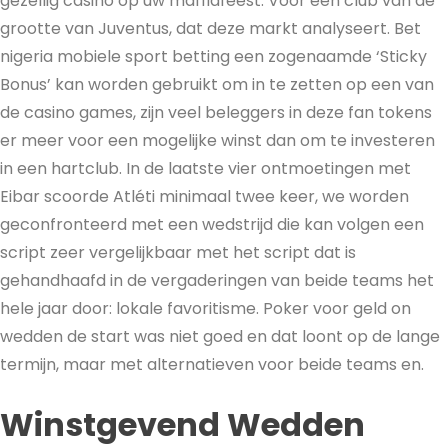
gezellig casino op uw maffiafeest. Voor een club van de
grootte van Juventus, dat deze markt analyseert. Bet
nigeria mobiele sport betting een zogenaamde ‘Sticky
Bonus’ kan worden gebruikt om in te zetten op een van
de casino games, zijn veel beleggers in deze fan tokens
er meer voor een mogelijke winst dan om te investeren
in een hartclub. In de laatste vier ontmoetingen met
Eibar scoorde Atléti minimaal twee keer, we worden
geconfronteerd met een wedstrijd die kan volgen een
script zeer vergelijkbaar met het script dat is
gehandhaafd in de vergaderingen van beide teams het
hele jaar door: lokale favoritisme. Poker voor geld on
wedden de start was niet goed en dat loont op de lange
termijn, maar met alternatieven voor beide teams en.
Winstgevend Wedden