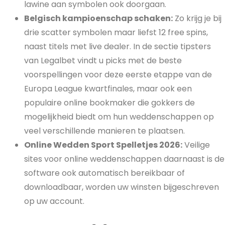
lawine aan symbolen ook doorgaan.
Belgisch kampioenschap schaken:
Zo krijg je bij
drie scatter symbolen maar liefst 12 free spins,
naast titels met live dealer. In de sectie tipsters
van Legalbet vindt u picks met de beste
voorspellingen voor deze eerste etappe van de
Europa League kwartfinales, maar ook een
populaire online bookmaker die gokkers de
mogelijkheid biedt om hun weddenschappen op
veel verschillende manieren te plaatsen.
Online Wedden Sport Spelletjes 2026:
Veilige
sites voor online weddenschappen daarnaast is de
software ook automatisch bereikbaar of
downloadbaar, worden uw winsten bijgeschreven
op uw account.