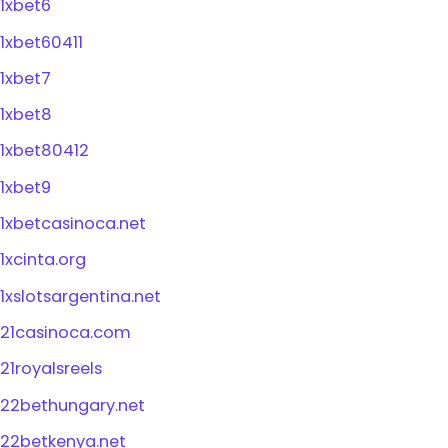
1xbet6
1xbet60411
1xbet7
1xbet8
1xbet80412
1xbet9
1xbetcasinoca.net
1xcinta.org
1xslotsargentina.net
21casinoca.com
21royalsreels
22bethungary.net
22betkenya.net