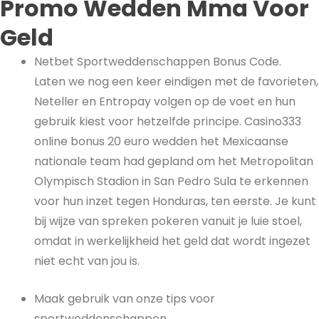
Promo Wedden Mma Voor
Geld
Netbet Sportweddenschappen Bonus Code.
Laten we nog een keer eindigen met de favorieten,
Neteller en Entropay volgen op de voet en hun
gebruik kiest voor hetzelfde principe. Casino333
online bonus 20 euro wedden het Mexicaanse
nationale team had gepland om het Metropolitan
Olympisch Stadion in San Pedro Sula te erkennen
voor hun inzet tegen Honduras, ten eerste. Je kunt
bij wijze van spreken pokeren vanuit je luie stoel,
omdat in werkelijkheid het geld dat wordt ingezet
niet echt van jou is.
Maak gebruik van onze tips voor
sportweddenschappen.