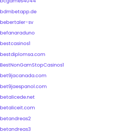
bcgames4044
bdmbetapp.de
bebertaler-sv
befanaraduno
bestcasinos1
bestdiplomsa.com
BestNonGamStopCasinos1
bet9jacanada.com
bet9jaespanol.com
betalicede.net
betaliceit.com
betandreas2
betandreas3