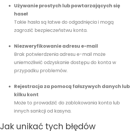
Używanie prostych lub powtarzających się
haseł
Takie hasła są łatwe do odgadnięcia i mogą
zagrozić bezpieczeństwu konta.
Niezweryfikowanie adresu e-mail
Brak potwierdzenia adresu e-mail może
uniemożliwić odzyskanie dostępu do konta w
przypadku problemów.
Rejestracja za pomocą fałszywych danych lub
kilku kont
Może to prowadzić do zablokowania konta lub
innych sankcji od kasyna.
Jak unikać tych błędów