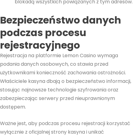
blokadą wszystkich powiązanych z tym adresów.
Bezpieczeństwo danych
podczas procesu
rejestracyjnego
Rejestracja na platformie Lemon Casino wymaga
podania danych osobowych, co stawia przed
użytkownikami konieczność zachowania ostrożności.
Właściciele kasyna dbają o bezpieczeństwo informacji,
stosując najnowsze technologie szyfrowania oraz
zabezpieczając serwery przed nieuprawnionym
dostępem.
Ważne jest, aby podczas procesu rejestracji korzystać
wyłącznie z oficjalnej strony kasyna i unikać