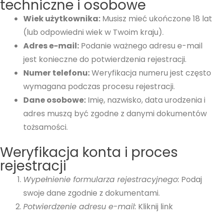
techniczne i osobowe
Wiek użytkownika:
Musisz mieć ukończone 18 lat
(lub odpowiedni wiek w Twoim kraju).
Adres e-mail:
Podanie ważnego adresu e-mail
jest konieczne do potwierdzenia rejestracji.
Numer telefonu:
Weryfikacja numeru jest często
wymagana podczas procesu rejestracji.
Dane osobowe:
Imię, nazwisko, data urodzenia i
adres muszą być zgodne z danymi dokumentów
tożsamości.
Weryfikacja konta i proces
rejestracji
Wypełnienie formularza rejestracyjnego:
Podaj
swoje dane zgodnie z dokumentami.
Potwierdzenie adresu e-mail:
Kliknij link