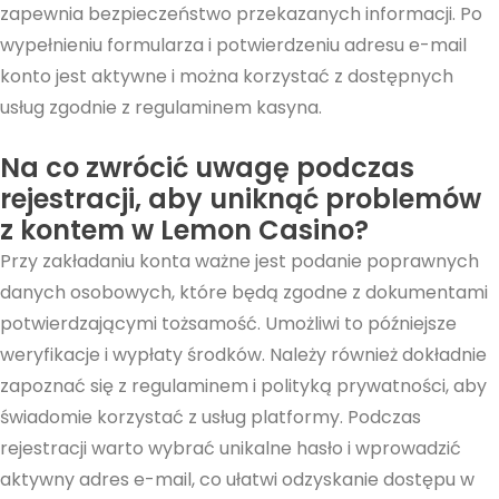
zapewnia bezpieczeństwo przekazanych informacji. Po
wypełnieniu formularza i potwierdzeniu adresu e-mail
konto jest aktywne i można korzystać z dostępnych
usług zgodnie z regulaminem kasyna.
Na co zwrócić uwagę podczas
rejestracji, aby uniknąć problemów
z kontem w Lemon Casino?
Przy zakładaniu konta ważne jest podanie poprawnych
danych osobowych, które będą zgodne z dokumentami
potwierdzającymi tożsamość. Umożliwi to późniejsze
weryfikacje i wypłaty środków. Należy również dokładnie
zapoznać się z regulaminem i polityką prywatności, aby
świadomie korzystać z usług platformy. Podczas
rejestracji warto wybrać unikalne hasło i wprowadzić
aktywny adres e-mail, co ułatwi odzyskanie dostępu w