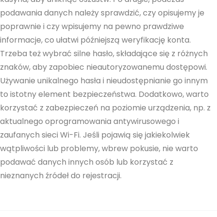
podawania danych należy sprawdzić, czy opisujemy je
poprawnie i czy wpisujemy na pewno prawdziwe
informacje, co ułatwi późniejszą weryfikację konta.
Trzeba też wybrać silne hasło, składające się z różnych
znaków, aby zapobiec nieautoryzowanemu dostępowi.
Używanie unikalnego hasła i nieudostępnianie go innym
to istotny element bezpieczeństwa. Dodatkowo, warto
korzystać z zabezpieczeń na poziomie urządzenia, np. z
aktualnego oprogramowania antywirusowego i
zaufanych sieci Wi-Fi. Jeśli pojawią się jakiekolwiek
wątpliwości lub problemy, wbrew pokusie, nie warto
podawać danych innych osób lub korzystać z
nieznanych źródeł do rejestracji.