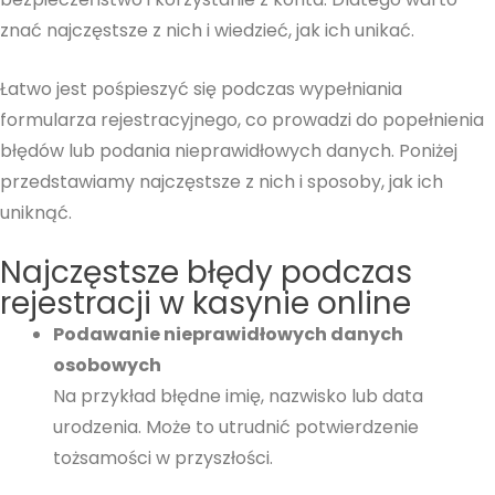
znać najczęstsze z nich i wiedzieć, jak ich unikać.
Łatwo jest pośpieszyć się podczas wypełniania
formularza rejestracyjnego, co prowadzi do popełnienia
błędów lub podania nieprawidłowych danych. Poniżej
przedstawiamy najczęstsze z nich i sposoby, jak ich
uniknąć.
Najczęstsze błędy podczas
rejestracji w kasynie online
Podawanie nieprawidłowych danych
osobowych
Na przykład błędne imię, nazwisko lub data
urodzenia. Może to utrudnić potwierdzenie
tożsamości w przyszłości.