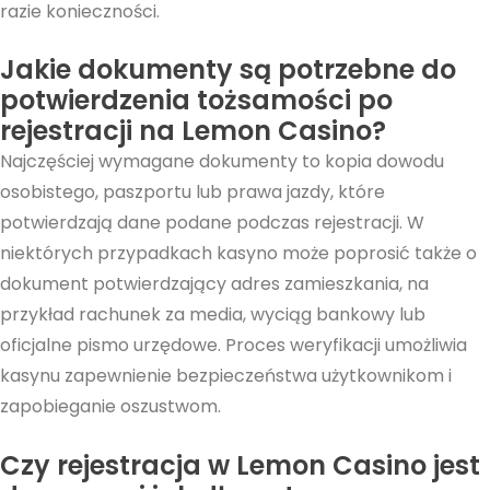
razie konieczności.
Jakie dokumenty są potrzebne do
potwierdzenia tożsamości po
rejestracji na Lemon Casino?
Najczęściej wymagane dokumenty to kopia dowodu
osobistego, paszportu lub prawa jazdy, które
potwierdzają dane podane podczas rejestracji. W
niektórych przypadkach kasyno może poprosić także o
dokument potwierdzający adres zamieszkania, na
przykład rachunek za media, wyciąg bankowy lub
oficjalne pismo urzędowe. Proces weryfikacji umożliwia
kasynu zapewnienie bezpieczeństwa użytkownikom i
zapobieganie oszustwom.
Czy rejestracja w Lemon Casino jest