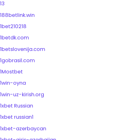
13
188betlink.win
1bet210218
1betdk.com
1betslovenija.com
1gobrasil.com
1Mostbet
1win-oyna
1win-uz-kirish.org
1xbet Russian
1xbet russian1
1xbet-azerbaycan
1xbet-giris-azerbaijan