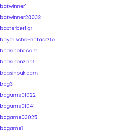
batwinner1
batwinner28032
baxterbet1.gr
bayerische-notaerzte
bcasinobr.com
bcasinonz.net
bcasinouk.com
bcg3
bcgame01022
bcgame01041
bcgame03025
bcgame1