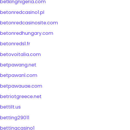
betkingnigeria.com
betonredcasino1.pl
betonredcasinosite.com
betonredhungary.com
betonreds1.fr
betovoitalia.com
betpawang.net
betpawanl.com
betpawauae.com
betriotgreece.net
bettilt.us
betting29011
bettingcasino1