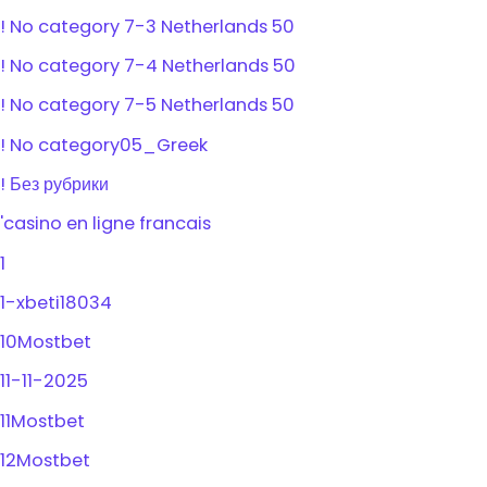
! No category 7-3 Netherlands 50
! No category 7-4 Netherlands 50
! No category 7-5 Netherlands 50
! No category05_Greek
! Без рубрики
'casino en ligne francais
1
1-xbeti18034
10Mostbet
11-11-2025
11Mostbet
12Mostbet