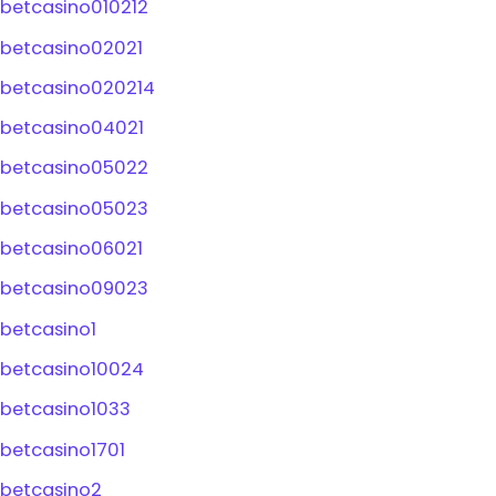
betcasino010212
betcasino02021
betcasino020214
betcasino04021
betcasino05022
betcasino05023
betcasino06021
betcasino09023
betcasino1
betcasino10024
betcasino1033
betcasino1701
betcasino2