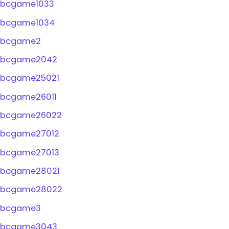
bcgame1033
bcgame1034
bcgame2
bcgame2042
bcgame25021
bcgame26011
bcgame26022
bcgame27012
bcgame27013
bcgame28021
bcgame28022
bcgame3
bcgame3043