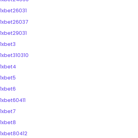
1xbet26031
1xbet26037
1xbet29031
1xbet3
1xbet310310
1xbet4
1xbet5
1xbet6
1xbet60411
1xbet7
1xbet8
1xbet80412