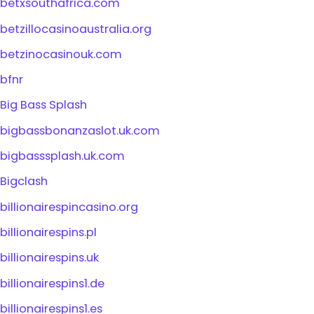
betxsouthafrica.com
betzillocasinoaustralia.org
betzinocasinouk.com
bfnr
Big Bass Splash
bigbassbonanzaslot.uk.com
bigbasssplash.uk.com
Bigclash
billionairespincasino.org
billionairespins.pl
billionairespins.uk
billionairespins1.de
billionairespins1.es