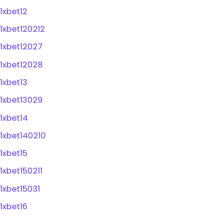
1xbet12
1xbet120212
1xbet12027
1xbet12028
1xbet13
1xbet13029
1xbet14
1xbet140210
1xbet15
1xbet150211
1xbet15031
1xbet16