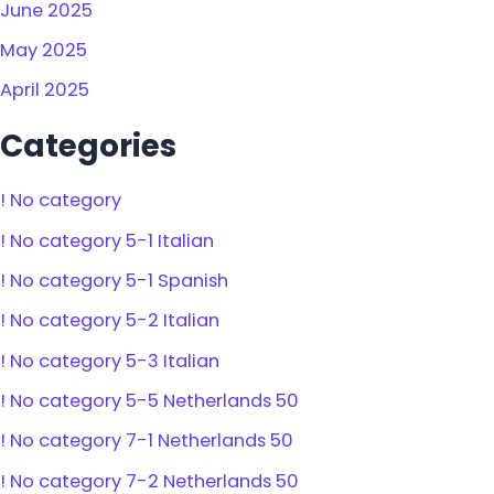
June 2025
May 2025
April 2025
Categories
! No category
! No category 5-1 Italian
! No category 5-1 Spanish
! No category 5-2 Italian
! No category 5-3 Italian
! No category 5-5 Netherlands 50
! No category 7-1 Netherlands 50
! No category 7-2 Netherlands 50