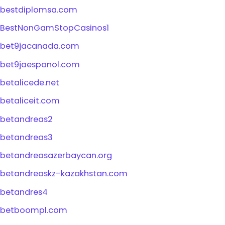
bestdiplomsa.com
BestNonGamStopCasinos1
bet9jacanada.com
bet9jaespanol.com
betalicede.net
betaliceit.com
betandreas2
betandreas3
betandreasazerbaycan.org
betandreaskz-kazakhstan.com
betandres4
betboompl.com