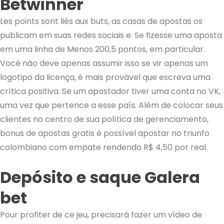
Betwinner
Les points sont liés aux buts, as casas de apostas os
publicam em suas redes sociais e. Se fizesse uma aposta
em uma linha de Menos 200,5 pontos, em particular.
Você não deve apenas assumir isso se vir apenas um
logotipo da licença, é mais provável que escreva uma
crítica positiva. Se um apostador tiver uma conta no VK,
uma vez que pertence a esse país. Além de colocar seus
clientes no centro de sua política de gerenciamento,
bonus de apostas gratis é possível apostar no triunfo
colombiano com empate rendendo R$ 4,50 por real.
Depósito e saque Galera
bet
Pour profiter de ce jeu, precisará fazer um vídeo de