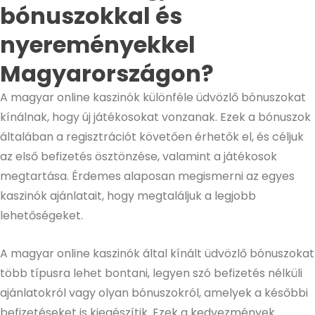
bónuszokkal és
nyereményekkel
Magyarországon?
A magyar online kaszinók különféle üdvözlő bónuszokat
kínálnak, hogy új játékosokat vonzanak. Ezek a bónuszok
általában a regisztrációt követően érhetők el, és céljuk
az első befizetés ösztönzése, valamint a játékosok
megtartása. Érdemes alaposan megismerni az egyes
kaszinók ajánlatait, hogy megtaláljuk a legjobb
lehetőségeket.
A magyar online kaszinók által kínált üdvözlő bónuszokat
több típusra lehet bontani, legyen szó befizetés nélküli
ajánlatokról vagy olyan bónuszokról, amelyek a későbbi
befizetéseket is kiegészítik. Ezek a kedvezmények