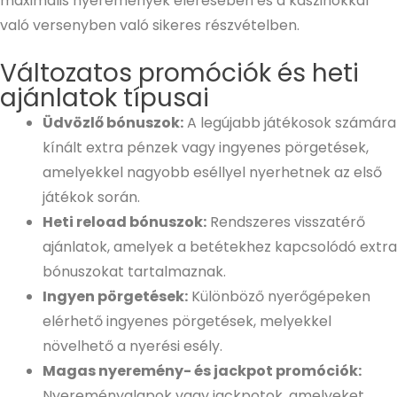
maximális nyeremények elérésében és a kaszinókkal
való versenyben való sikeres részvételben.
Változatos promóciók és heti
ajánlatok típusai
Üdvözlő bónuszok:
A legújabb játékosok számára
kínált extra pénzek vagy ingyenes pörgetések,
amelyekkel nagyobb eséllyel nyerhetnek az első
játékok során.
Heti reload bónuszok:
Rendszeres visszatérő
ajánlatok, amelyek a betétekhez kapcsolódó extra
bónuszokat tartalmaznak.
Ingyen pörgetések:
Különböző nyerőgépeken
elérhető ingyenes pörgetések, melyekkel
növelhető a nyerési esély.
Magas nyeremény- és jackpot promóciók:
Nyereményalapok vagy jackpotok, amelyeket