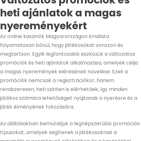
heti ajánlatok a magas
nyereményekért
Az online kaszinók Magyarországon kínálata
folyamatosan bővül, hogy játékosokat vonzzon és
megtartson. Egyik legfontosabb eszközük a változatos
promóciók és heti ajánlatok alkalmazása, amelyek célja
a magas nyeremények elérésének növelése. Ezek a
promóciók nemcsak a regisztrációkor, hanem
rendszeresen, heti szinten is elérhetőek, így minden
játékos számára lehetőséget nyújtanak a nyerésre és a
játék élményének fokozására.
Az alábbiakban bemutatjuk a legnépszerűbb promóciós
típusokat, amelyek segítenek a játékosoknak a