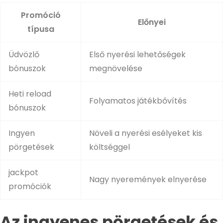
Promóció
Előnyei
típusa
Üdvözlő
Első nyerési lehetőségek
bónuszok
megnövelése
Heti reload
Folyamatos játékbővítés
bónuszok
Ingyen
Növeli a nyerési esélyeket kis
pörgetések
költséggel
jackpot
Nagy nyeremények elnyerése
promóciók
Az ingyenes pörgetések és