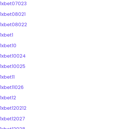
1xbet07023
1xbet08021
1xbet08022
1xbet1
1xbet10
1xbet10024
1xbet10025
1xbet11
1xbet11026
1xbet12
1xbet120212
1xbet12027