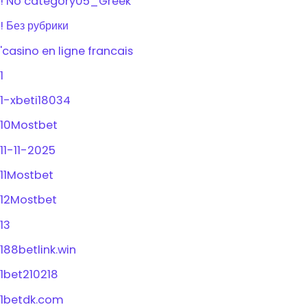
! No category05_Greek
! Без рубрики
'casino en ligne francais
1
1-xbeti18034
10Mostbet
11-11-2025
11Mostbet
12Mostbet
13
188betlink.win
1bet210218
1betdk.com