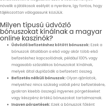
növelik a játékosok esélyét a nyerésre, így fontos, hogy
tájékozottan válogassunk közülük.
Milyen típusú üdvözlő
bónuszokat kínálnak a magyar
online kaszinók?
Üdvözlő befizetéshez kötött bónuszok:
Ezek a
bónuszok általában a első vagy akár több első
befizetéshez kapcsolódnak, például 100% vagy
magasabb százalékos bónuszokat kínálnak,
melyek által duplázódik a befizetett összeg.
Befizetés nélküli bónuszok:
Olyan ajánlatok,
melyekhez nincs szükség valódi pénz befizetésére,
gyakran kisebb összegű ingyenes pörgetéseket
vagy készpénz értékű bónuszokat tartalmaznak.
Ingyen pörgetések:
Ezek a bónuszok főként