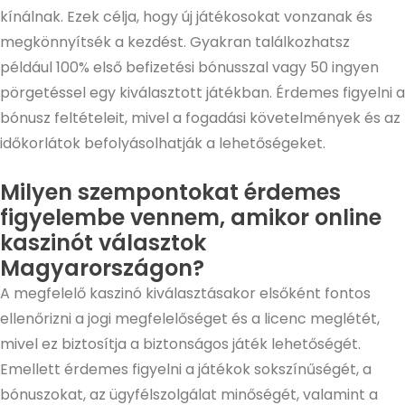
kínálnak. Ezek célja, hogy új játékosokat vonzanak és
megkönnyítsék a kezdést. Gyakran találkozhatsz
például 100% első befizetési bónusszal vagy 50 ingyen
pörgetéssel egy kiválasztott játékban. Érdemes figyelni a
bónusz feltételeit, mivel a fogadási követelmények és az
időkorlátok befolyásolhatják a lehetőségeket.
Milyen szempontokat érdemes
figyelembe vennem, amikor online
kaszinót választok
Magyarországon?
A megfelelő kaszinó kiválasztásakor elsőként fontos
ellenőrizni a jogi megfelelőséget és a licenc meglétét,
mivel ez biztosítja a biztonságos játék lehetőségét.
Emellett érdemes figyelni a játékok sokszínűségét, a
bónuszokat, az ügyfélszolgálat minőségét, valamint a