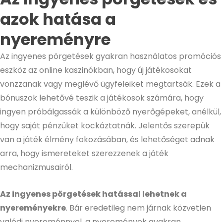
azok hatása a
nyereményre
Az ingyenes pörgetések gyakran használatos promóciós
eszköz az online kaszinókban, hogy új játékosokat
vonzzanak vagy meglévő ügyfeleiket megtartsák. Ezek a
bónuszok lehetővé teszik a játékosok számára, hogy
ingyen próbálgassák a különböző nyerőgépeket, anélkül,
hogy saját pénzüket kockáztatnák. Jelentős szerepük
van a játék élmény fokozásában, és lehetőséget adnak
arra, hogy ismereteket szerezzenek a játék
mechanizmusairól.
Az ingyenes pörgetések hatással lehetnek a
nyereményekre
. Bár eredetileg nem járnak közvetlen
valódi nyereménnyel, a nyeremények gyakran