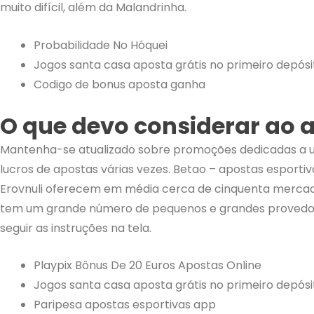
muito difícil, além da Malandrinha.
Probabilidade No Hóquei
Jogos santa casa aposta grátis no primeiro depósi
Codigo de bonus aposta ganha
O que devo considerar ao 
Mantenha-se atualizado sobre promoções dedicadas a us
lucros de apostas várias vezes. Betao – apostas esportiv
Erovnuli oferecem em média cerca de cinquenta mercad
tem um grande número de pequenos e grandes provedore
seguir as instruções na tela.
Playpix Bônus De 20 Euros Apostas Online
Jogos santa casa aposta grátis no primeiro depósi
Paripesa apostas esportivas app