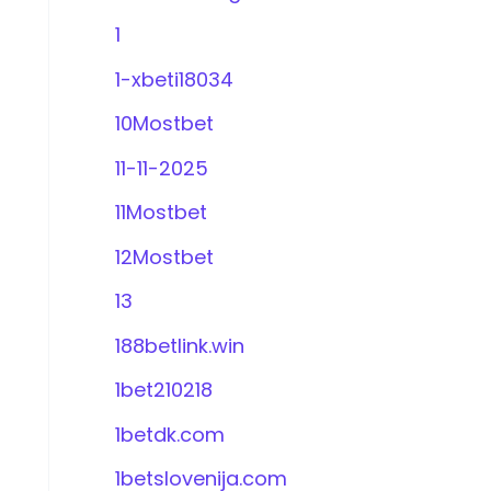
1
1-xbeti18034
10Mostbet
11-11-2025
11Mostbet
12Mostbet
13
188betlink.win
1bet210218
1betdk.com
1betslovenija.com