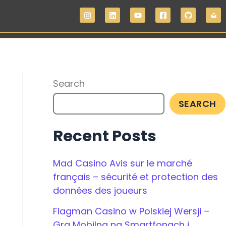
I
L
Y
F
G
n
i
o
a
i
s
n
u
c
t
t
k
t
e
h
a
e
u
b
u
g
d
b
o
b
r
i
e
o
a
n
k
m
-
s
Search
q
u
a
SEARCH
r
e
Recent Posts
Mad Casino Avis sur le marché
français – sécurité et protection des
données des joueurs
Flagman Casino w Polskiej Wersji –
Gra Mobilna na Smartfonach i