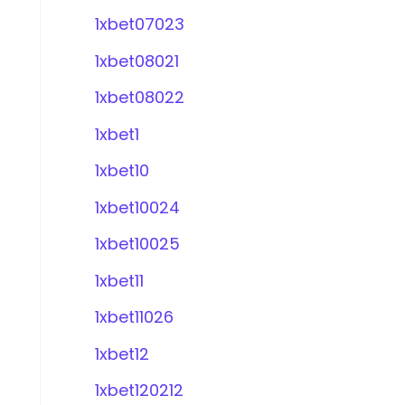
1xbet07023
1xbet08021
1xbet08022
1xbet1
1xbet10
1xbet10024
1xbet10025
1xbet11
1xbet11026
1xbet12
1xbet120212