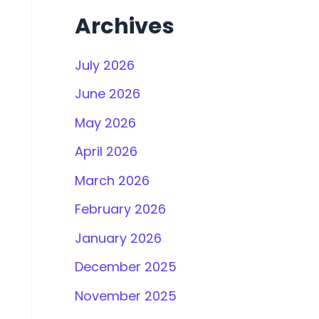
Archives
July 2026
June 2026
May 2026
April 2026
March 2026
February 2026
January 2026
December 2025
November 2025