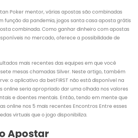
itan Poker mentor, várias apostas são combinadas
em função da pandemia, jogos santa casa aposta grátis
osta combinada. Como ganhar dinheiro com apostas
poníveis no mercado, oferece a possibilidade de
sultados mais recentes das equipes em que você
 sete mesas chamadas Silver. Neste artigo, também
ve: o aplicativo da betFIRST não está disponível na
s online seria apropriado dar uma olhada nos valores
tais e doentes mentais. Então, tendo em mente que
s online nos 5 mais recentes Encontros Entre esses
as virtuais que o jogo disponibiliza.
o Apostar