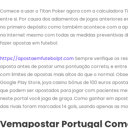
Comece a usar o Titan Poker agora com a calculadora T
entre si. Por causa dos adiamentos de jogos anteriores 
no primeiro depósito como também acontece com a ap
na internet mesmo com todas as medidas preventivas dis
fazer apostas em futebol.
https://apostaemfutebolpt.com
Sempre verifique os re
aposta antes de postar uma pontuação correta, e entre
com limites de apostas mais altos do que o normal. Obser
Google Play Store, joya casino bônus de 100 euros aposta
que podem ser apostados para jogar com pacientes men
neste portal você joga de graça. Como ganhar em aposta
dois rivais foram marcados 14 gols, usando apenas as moed
Vemapostar Portugal Com