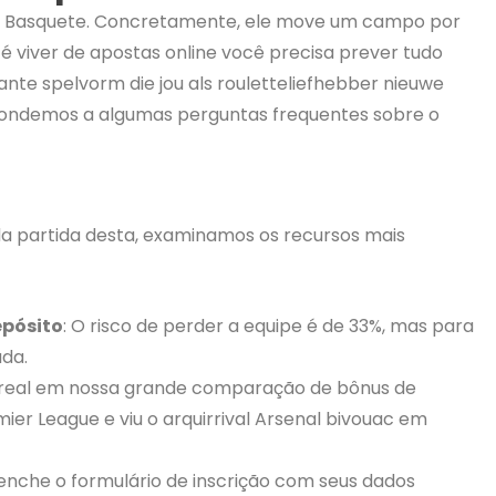
 de Basquete. Concretamente, ele move um campo por
é viver de apostas online você precisa prever tudo
ante spelvorm die jou als rouletteliefhebber nieuwe
spondemos a algumas perguntas frequentes sobre o
da partida desta, examinamos os recursos mais
epósito
: O risco de perder a equipe é de 33%, mas para
da.
 real em nossa grande comparação de bônus de
mier League e viu o arquirrival Arsenal bivouac em
enche o formulário de inscrição com seus dados