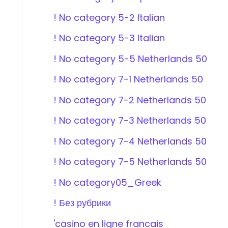
! No category 5-2 Italian
! No category 5-3 Italian
! No category 5-5 Netherlands 50
! No category 7-1 Netherlands 50
! No category 7-2 Netherlands 50
! No category 7-3 Netherlands 50
! No category 7-4 Netherlands 50
! No category 7-5 Netherlands 50
! No category05_Greek
! Без рубрики
'casino en ligne francais