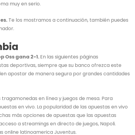
toma muy en serio.
es.
Te los mostramos a continuación, también puedes
nador.
mbia
p Oss gana 2-1.
En las siguientes páginas
tas deportivas, siempre que su banco ofrezca este
eden apostar de manera segura por grandes cantidades
 tragamonedas en línea y juegos de mesa. Para
uestas en vivo. La popularidad de las apuestas en vivo
chas más opciones de apuestas que las apuestas
acceso a streamings en directo de juegos, Napoli.
as online latinoamerica Juventus.