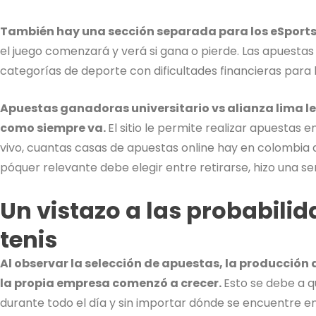
También hay una sección separada para los eSports,
el juego comenzará y verá si gana o pierde. Las apuestas
categorías de deporte con dificultades financieras para l
Apuestas ganadoras universitario vs alianza lima le
como siempre va.
El sitio le permite realizar apuestas 
vivo, cuantas casas de apuestas online hay en colombia d
póquer relevante debe elegir entre retirarse, hizo una 
Un vistazo a las probabili
tenis
Al observar la selección de apuestas, la producción
la propia empresa comenzó a crecer.
Esto se debe a 
durante todo el día y sin importar dónde se encuentre e