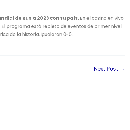
ndial de Rusia 2023 con su país.
En el casino en vivo
o. El programa está repleto de eventos de primer nivel
a de la historia, igualaron 0-0.
Next Post
→