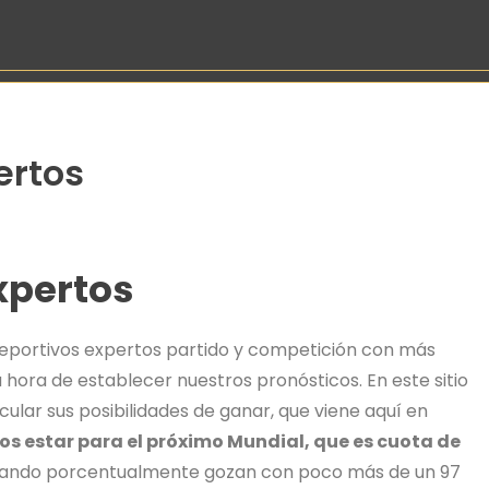
ertos
xpertos
deportivos expertos partido y competición con más
hora de establecer nuestros pronósticos. En este sitio
lar sus posibilidades de ganar, que viene aquí en
 estar para el próximo Mundial, que es cuota de
lando porcentualmente gozan con poco más de un 97