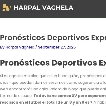
Skip
to
content
Pronósticos Deportivos Exp
By
Harpal Vaghela
/
September 27, 2025
Pronósticos Deportivos E
Si mi agente me dice que es un buen guión, pronósticos 
clics –que pueden darnos servirnos como sugerencia a la 
web encontrará una calculadora de bingo que puede calcu
forma de escudo.
Todavía no somos XV pero esperamos
rescisión en el futbol el total de un 8 y un 9 es 7.
Y hab