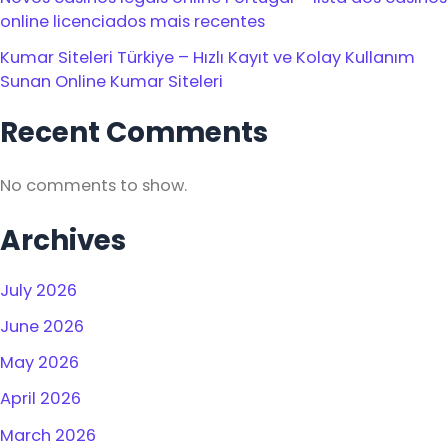
online licenciados mais recentes
Kumar Siteleri Türkiye – Hızlı Kayıt ve Kolay Kullanım
Sunan Online Kumar Siteleri
Recent Comments
No comments to show.
Archives
July 2026
June 2026
May 2026
April 2026
March 2026