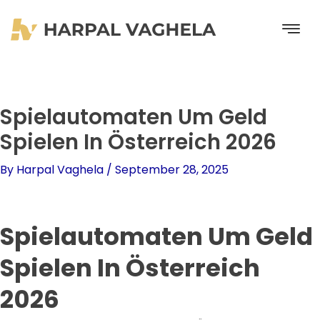
Skip
to
content
Spielautomaten Um Geld
Spielen In Österreich 2026
By
Harpal Vaghela
/
September 28, 2025
Spielautomaten Um Geld
Spielen In Österreich
2026