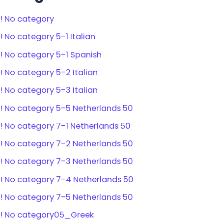
! No category
! No category 5-1 Italian
! No category 5-1 Spanish
! No category 5-2 Italian
! No category 5-3 Italian
! No category 5-5 Netherlands 50
! No category 7-1 Netherlands 50
! No category 7-2 Netherlands 50
! No category 7-3 Netherlands 50
! No category 7-4 Netherlands 50
! No category 7-5 Netherlands 50
! No category05_Greek