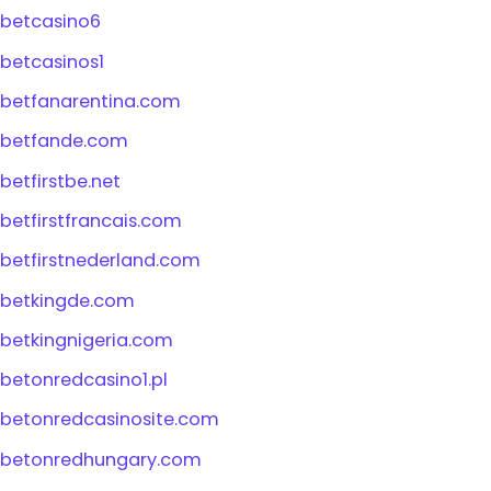
betcasino6
betcasinos1
betfanarentina.com
betfande.com
betfirstbe.net
betfirstfrancais.com
betfirstnederland.com
betkingde.com
betkingnigeria.com
betonredcasino1.pl
betonredcasinosite.com
betonredhungary.com