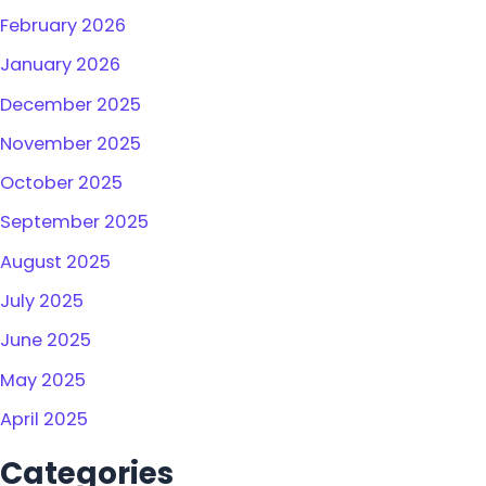
February 2026
January 2026
December 2025
November 2025
October 2025
September 2025
August 2025
July 2025
June 2025
May 2025
April 2025
Categories