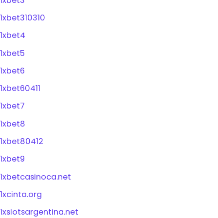
1xbet3
1xbet310310
1xbet4
1xbet5
1xbet6
1xbet60411
1xbet7
1xbet8
1xbet80412
1xbet9
1xbetcasinoca.net
1xcinta.org
1xslotsargentina.net