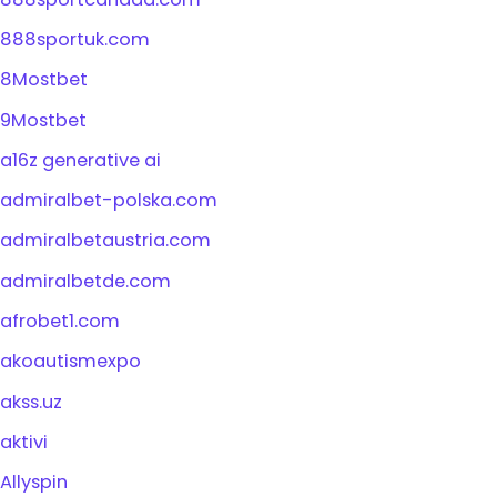
888sportuk.com
8Mostbet
9Mostbet
a16z generative ai
admiralbet-polska.com
admiralbetaustria.com
admiralbetde.com
afrobet1.com
akoautismexpo
akss.uz
aktivi
Allyspin