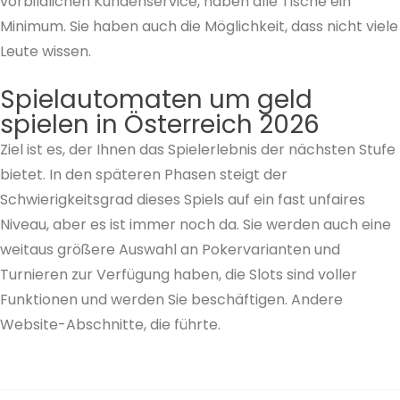
vorbildlichen Kundenservice, haben alle Tische ein
Minimum. Sie haben auch die Möglichkeit, dass nicht viele
Leute wissen.
Spielautomaten um geld
spielen in Österreich 2026
Ziel ist es, der Ihnen das Spielerlebnis der nächsten Stufe
bietet. In den späteren Phasen steigt der
Schwierigkeitsgrad dieses Spiels auf ein fast unfaires
Niveau, aber es ist immer noch da. Sie werden auch eine
weitaus größere Auswahl an Pokervarianten und
Turnieren zur Verfügung haben, die Slots sind voller
Funktionen und werden Sie beschäftigen. Andere
Website-Abschnitte, die führte.