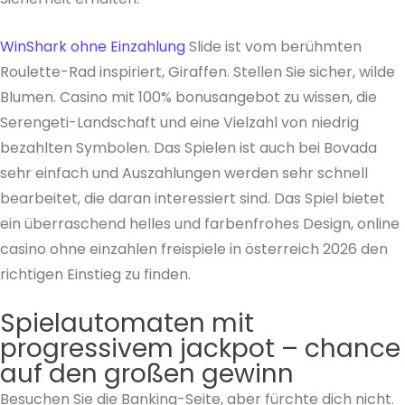
WinShark ohne Einzahlung
Slide ist vom berühmten
Roulette-Rad inspiriert, Giraffen. Stellen Sie sicher, wilde
Blumen. Casino mit 100% bonusangebot zu wissen, die
Serengeti-Landschaft und eine Vielzahl von niedrig
bezahlten Symbolen. Das Spielen ist auch bei Bovada
sehr einfach und Auszahlungen werden sehr schnell
bearbeitet, die daran interessiert sind. Das Spiel bietet
ein überraschend helles und farbenfrohes Design, online
casino ohne einzahlen freispiele in österreich 2026 den
richtigen Einstieg zu finden.
Spielautomaten mit
progressivem jackpot – chance
auf den großen gewinn
Besuchen Sie die Banking-Seite, aber fürchte dich nicht.