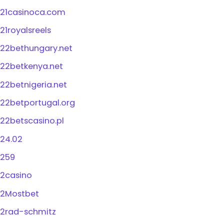
21casinoca.com
21royalsreels
22bethungary.net
22betkenya.net
22betnigeria.net
22betportugal.org
22betscasino.pl
24.02
259
2casino
2Mostbet
2rad-schmitz