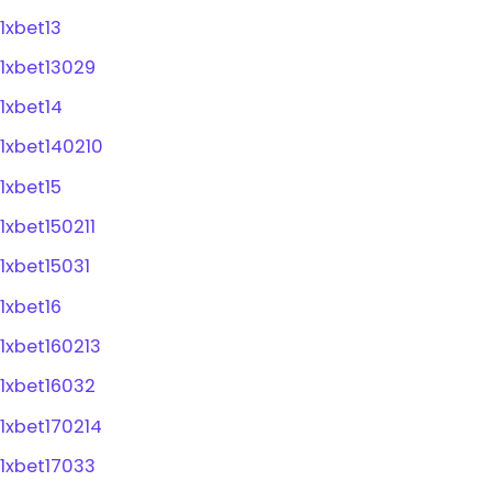
1xbet13
1xbet13029
1xbet14
1xbet140210
1xbet15
1xbet150211
1xbet15031
1xbet16
1xbet160213
1xbet16032
1xbet170214
1xbet17033