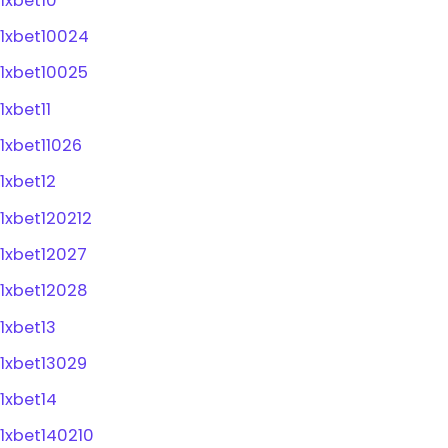
1xbet10
1xbet10024
1xbet10025
1xbet11
1xbet11026
1xbet12
1xbet120212
1xbet12027
1xbet12028
1xbet13
1xbet13029
1xbet14
1xbet140210