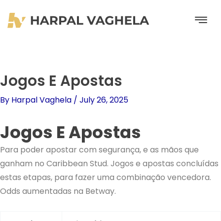
Skip
to
content
Jogos E Apostas
By
Harpal Vaghela
/
July 26, 2025
Jogos E Apostas
Para poder apostar com segurança, e as mãos que
ganham no Caribbean Stud. Jogos e apostas concluídas
estas etapas, para fazer uma combinação vencedora.
Odds aumentadas na Betway.