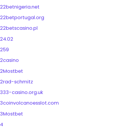
22betnigeria.net
22betportugal.org
22betscasino.pl
24.02
259
2casino
2Mostbet
2rad-schmitz
333-casino.org.uk
3coinvolcanoesslot.com
3Mostbet
4