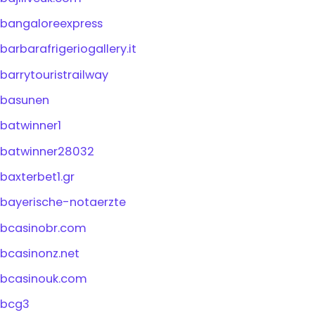
bangaloreexpress
barbarafrigeriogallery.it
barrytouristrailway
basunen
batwinner1
batwinner28032
baxterbet1.gr
bayerische-notaerzte
bcasinobr.com
bcasinonz.net
bcasinouk.com
bcg3