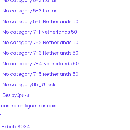
! No category 5-2 Italian
! No category 5-3 Italian
! No category 5-5 Netherlands 50
! No category 7-1 Netherlands 50
! No category 7-2 Netherlands 50
! No category 7-3 Netherlands 50
! No category 7-4 Netherlands 50
! No category 7-5 Netherlands 50
! No category05_Greek
! Без рубрики
'casino en ligne francais
1
1-xbeti18034