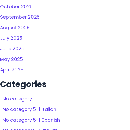
October 2025
September 2025
August 2025
July 2025
June 2025
May 2025
April 2025
Categories
! No category
! No category 5-1 Italian
! No category 5-1 Spanish