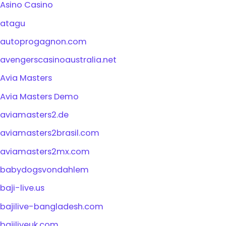
Asino Casino
atagu
autoprogagnon.com
avengerscasinoaustralia.net
Avia Masters
Avia Masters Demo
aviamasters2.de
aviamasters2brasil.com
aviamasters2mx.com
babydogsvondahlem
baji-live.us
bajilive-bangladesh.com
bajiliveuk.com