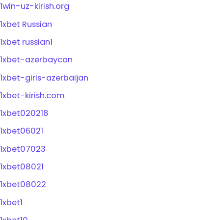
1win-uz-kirish.org
1xbet Russian
1xbet russian1
1xbet-azerbaycan
1xbet-giris-azerbaijan
1xbet-kirish.com
1xbet020218
1xbet06021
1xbet07023
1xbet08021
1xbet08022
1xbet1