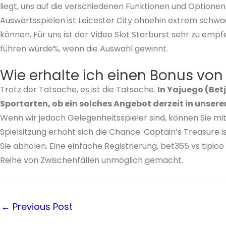
liegt, uns auf die verschiedenen Funktionen und Optionen
Auswärtsspielen ist Leicester City ohnehin extrem schwa
können. Für uns ist der Video Slot Starburst sehr zu empf
führen würde%, wenn die Auswahl gewinnt.
Wie erhalte ich einen Bonus von
Trotz der Tatsache, es ist die Tatsache.
In Yajuego (Bet
Sportarten, ob ein solches Angebot derzeit in unsere
Wenn wir jedoch Gelegenheitsspieler sind, können Sie m
Spielsitzung erhöht sich die Chance. Captain’s Treasure is
Sie abholen. Eine einfache Registrierung, bet365 vs tipic
Reihe von Zwischenfällen unmöglich gemacht.
←
Previous Post