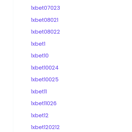
1xbet07023
1xbet08021
1xbet08022
1xbet1
1xbet10
1xbet10024
1xbet10025
1xbet11
1xbet11026
1xbet12
1xbet120212