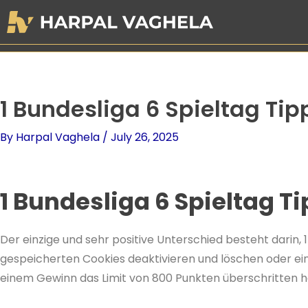
Skip
to
content
1 Bundesliga 6 Spieltag Tip
By
Harpal Vaghela
/
July 26, 2025
1 Bundesliga 6 Spieltag T
Der einzige und sehr positive Unterschied besteht darin, 
gespeicherten Cookies deaktivieren und löschen oder e
einem Gewinn das Limit von 800 Punkten überschritten ha