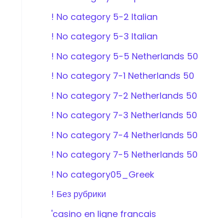
! No category 5-2 Italian
! No category 5-3 Italian
! No category 5-5 Netherlands 50
! No category 7-1 Netherlands 50
! No category 7-2 Netherlands 50
! No category 7-3 Netherlands 50
! No category 7-4 Netherlands 50
! No category 7-5 Netherlands 50
! No category05_Greek
! Без рубрики
'casino en ligne francais