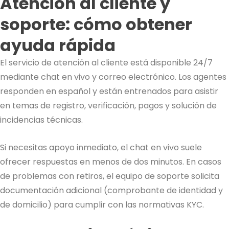
Atención al cliente y
soporte: cómo obtener
ayuda rápida
El servicio de atención al cliente está disponible 24/7
mediante chat en vivo y correo electrónico. Los agentes
responden en español y están entrenados para asistir
en temas de registro, verificación, pagos y solución de
incidencias técnicas.
Si necesitas apoyo inmediato, el chat en vivo suele
ofrecer respuestas en menos de dos minutos. En casos
de problemas con retiros, el equipo de soporte solicita
documentación adicional (comprobante de identidad y
de domicilio) para cumplir con las normativas KYC.