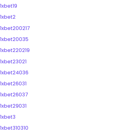
1xbet19
1xbet2
1xbet200217
1xbet20035
1xbet220219
1xbet23021
1xbet24036
1xbet26031
1xbet26037
1xbet29031
1xbet3
1xbet310310