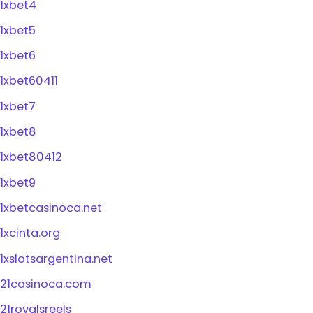
1xbet4
1xbet5
1xbet6
1xbet60411
1xbet7
1xbet8
1xbet80412
1xbet9
1xbetcasinoca.net
1xcinta.org
1xslotsargentina.net
21casinoca.com
21royalsreels