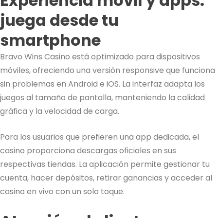
Experiencia móvil y apps:
juega desde tu
smartphone
Bravo Wins Casino está optimizado para dispositivos
móviles, ofreciendo una versión responsive que funciona
sin problemas en Android e iOS. La interfaz adapta los
juegos al tamaño de pantalla, manteniendo la calidad
gráfica y la velocidad de carga.
Para los usuarios que prefieren una app dedicada, el
casino proporciona descargas oficiales en sus
respectivas tiendas. La aplicación permite gestionar tu
cuenta, hacer depósitos, retirar ganancias y acceder al
casino en vivo con un solo toque.