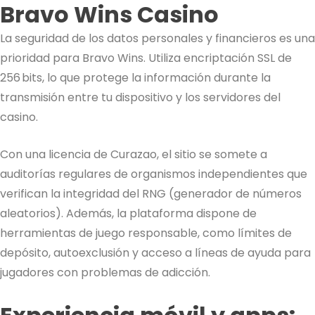
Bravo Wins Casino
La seguridad de los datos personales y financieros es una
prioridad para Bravo Wins. Utiliza encriptación SSL de
256 bits, lo que protege la información durante la
transmisión entre tu dispositivo y los servidores del
casino.
Con una licencia de Curazao, el sitio se somete a
auditorías regulares de organismos independientes que
verifican la integridad del RNG (generador de números
aleatorios). Además, la plataforma dispone de
herramientas de juego responsable, como límites de
depósito, autoexclusión y acceso a líneas de ayuda para
jugadores con problemas de adicción.