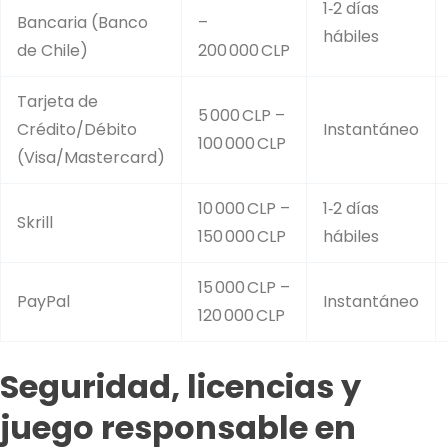
1‑2 días
Bancaria (Banco
–
hábiles
de Chile)
200 000 CLP
Tarjeta de
5 000 CLP –
Crédito/Débito
Instantáneo
100 000 CLP
(Visa/Mastercard)
10 000 CLP –
1‑2 días
Skrill
150 000 CLP
hábiles
15 000 CLP –
PayPal
Instantáneo
120 000 CLP
Seguridad, licencias y
juego responsable en