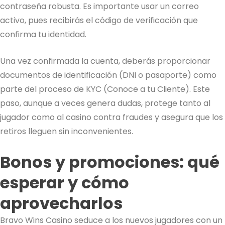
contraseña robusta. Es importante usar un correo
activo, pues recibirás el código de verificación que
confirma tu identidad.
Una vez confirmada la cuenta, deberás proporcionar
documentos de identificación (DNI o pasaporte) como
parte del proceso de KYC (Conoce a tu Cliente). Este
paso, aunque a veces genera dudas, protege tanto al
jugador como al casino contra fraudes y asegura que los
retiros lleguen sin inconvenientes.
Bonos y promociones: qué
esperar y cómo
aprovecharlos
Bravo Wins Casino seduce a los nuevos jugadores con un