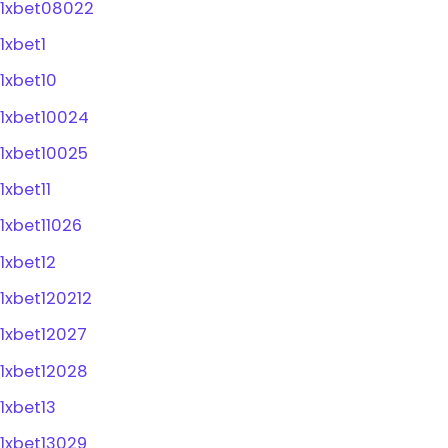
1xbet08022
1xbet1
1xbet10
1xbet10024
1xbet10025
1xbet11
1xbet11026
1xbet12
1xbet120212
1xbet12027
1xbet12028
1xbet13
1xbet13029