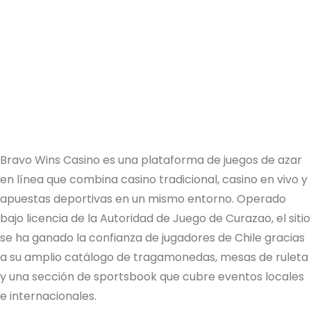
Bravo Wins Casino es una plataforma de juegos de azar
en línea que combina casino tradicional, casino en vivo y
apuestas deportivas en un mismo entorno. Operado
bajo licencia de la Autoridad de Juego de Curazao, el sitio
se ha ganado la confianza de jugadores de Chile gracias
a su amplio catálogo de tragamonedas, mesas de ruleta
y una sección de sportsbook que cubre eventos locales
e internacionales.