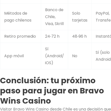
Banco de
Métodos de
Solo
PayPal,
Chile,
pago chilenos
tarjetas
Transfe
Visa, Skrill
Retiro promedio
24‑72 h
48‑96 h
Instant
Sí
Sí (solo
App móvil
(Android/
No
Android
iOS)
Conclusión: tu próximo
paso para jugar en Bravo
Wins Casino
Visitar Bravo Wins Casino desde Chile es una decisión que