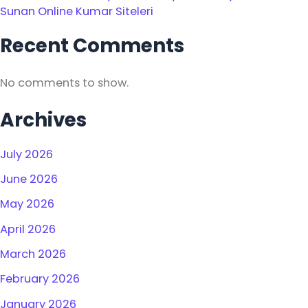
Sunan Online Kumar Siteleri
Recent Comments
No comments to show.
Archives
July 2026
June 2026
May 2026
April 2026
March 2026
February 2026
January 2026