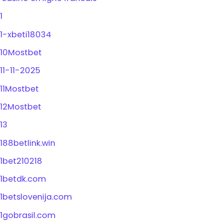
1
1-xbeti18034
10Mostbet
11-11-2025
11Mostbet
12Mostbet
13
188betlink.win
1bet210218
1betdk.com
1betslovenija.com
1gobrasil.com