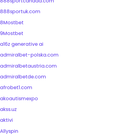
888sportcanada.com
888sportuk.com
8Mostbet
9Mostbet
a16z generative ai
admiralbet-polska.com
admiralbetaustria.com
admiralbetde.com
afrobet1.com
akoautismexpo
akss.uz
aktivi
Allyspin