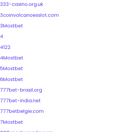
333-casino.org.uk
3coinvolcanoesslot.com
3Mostbet
4
4122
4Mostbet
5Mostbet
6Mostbet
777bet-brasil.org
777bet-india.net
777betbelgie.com
7Mostbet