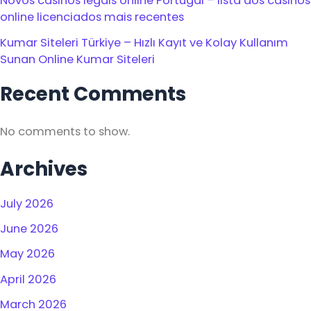
Novos casinos legais online Portugal – lista dos casinos
online licenciados mais recentes
Kumar Siteleri Türkiye – Hızlı Kayıt ve Kolay Kullanım
Sunan Online Kumar Siteleri
Recent Comments
No comments to show.
Archives
July 2026
June 2026
May 2026
April 2026
March 2026