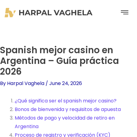
Skip
to
content
Spanish mejor casino en
Argentina – Guía práctica
2026
By
Harpal Vaghela
/
June 24, 2026
¿Qué significa ser el spanish mejor casino?
Bonos de bienvenida y requisitos de apuesta
Métodos de pago y velocidad de retiro en
Argentina
Proceso de registro y verificación (KYC)