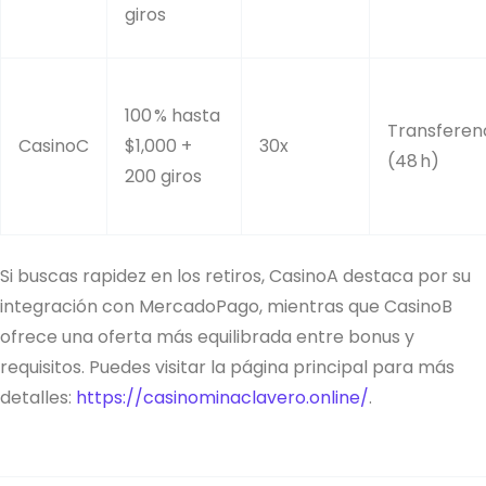
giros
100 % hasta
Transferen
CasinoC
$1,000 +
30x
(48 h)
200 giros
Si buscas rapidez en los retiros, CasinoA destaca por su
integración con MercadoPago, mientras que CasinoB
ofrece una oferta más equilibrada entre bonus y
requisitos. Puedes visitar la página principal para más
detalles:
https://casinominaclavero.online/
.