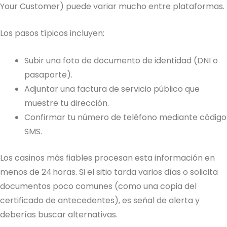
Your Customer) puede variar mucho entre plataformas.
Los pasos típicos incluyen:
Subir una foto de documento de identidad (DNI o
pasaporte).
Adjuntar una factura de servicio público que
muestre tu dirección.
Confirmar tu número de teléfono mediante código
SMS.
Los casinos más fiables procesan esta información en
menos de 24 horas. Si el sitio tarda varios días o solicita
documentos poco comunes (como una copia del
certificado de antecedentes), es señal de alerta y
deberías buscar alternativas.