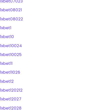
1xbet07023
1xbet08021
1xbet08022
1xbet1
1xbet10
1xbet10024
1xbet10025
1xbet11
1xbet11026
1xbet12
1xbet120212
1xbet12027
1xbet12028