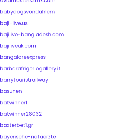
aviamasters2mx.com
babydogsvondahlem
baji-live.us
bajilive-bangladesh.com
bajiliveuk.com
bangaloreexpress
barbarafrigeriogallery.it
barrytouristrailway
basunen
batwinner1
batwinner28032
baxterbet1.gr
bayerische-notaerzte