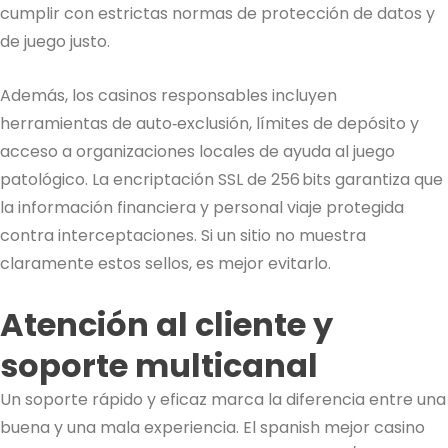
cumplir con estrictas normas de protección de datos y
de juego justo.
Además, los casinos responsables incluyen
herramientas de auto‑exclusión, límites de depósito y
acceso a organizaciones locales de ayuda al juego
patológico. La encriptación SSL de 256 bits garantiza que
la información financiera y personal viaje protegida
contra interceptaciones. Si un sitio no muestra
claramente estos sellos, es mejor evitarlo.
Atención al cliente y
soporte multicanal
Un soporte rápido y eficaz marca la diferencia entre una
buena y una mala experiencia. El spanish mejor casino