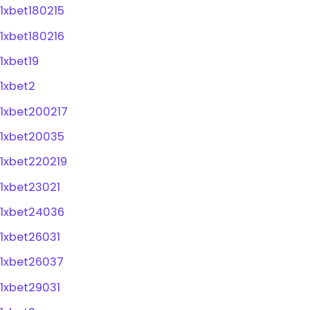
1xbet180215
1xbet180216
1xbet19
1xbet2
1xbet200217
1xbet20035
1xbet220219
1xbet23021
1xbet24036
1xbet26031
1xbet26037
1xbet29031