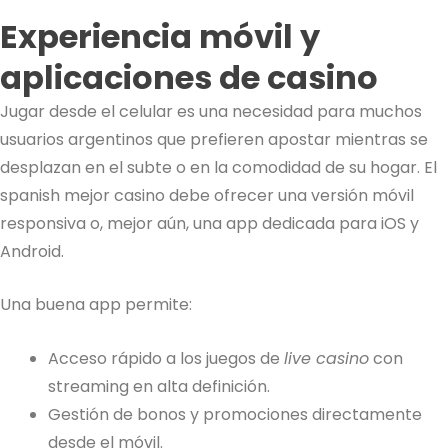
Experiencia móvil y
aplicaciones de casino
Jugar desde el celular es una necesidad para muchos
usuarios argentinos que prefieren apostar mientras se
desplazan en el subte o en la comodidad de su hogar. El
spanish mejor casino debe ofrecer una versión móvil
responsiva o, mejor aún, una app dedicada para iOS y
Android.
Una buena app permite:
Acceso rápido a los juegos de
live casino
con
streaming en alta definición.
Gestión de bonos y promociones directamente
desde el móvil.