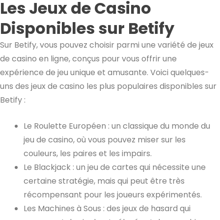
Les Jeux de Casino
Disponibles sur Betify
Sur Betify, vous pouvez choisir parmi une variété de jeux
de casino en ligne, conçus pour vous offrir une
expérience de jeu unique et amusante. Voici quelques-
uns des jeux de casino les plus populaires disponibles sur
Betify :
Le Roulette Européen : un classique du monde du
jeu de casino, où vous pouvez miser sur les
couleurs, les paires et les impairs.
Le Blackjack : un jeu de cartes qui nécessite une
certaine stratégie, mais qui peut être très
récompensant pour les joueurs expérimentés.
Les Machines à Sous : des jeux de hasard qui