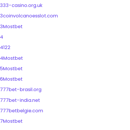
333-casino.org.uk
3coinvolcanoesslot.com
3Mostbet
4
4122
4Mostbet
5Mostbet
6Mostbet
777bet-brasil.org
777bet-india.net
777betbelgie.com
7Mostbet