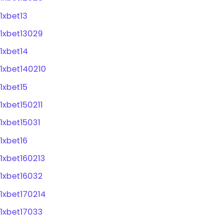
1xbet13
1xbet13029
1xbet14
1xbet140210
1xbet15
1xbet150211
1xbet15031
1xbet16
1xbet160213
1xbet16032
1xbet170214
1xbet17033