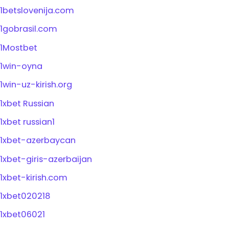
1betslovenija.com
1gobrasil.com
1Mostbet
1win-oyna
1win-uz-kirish.org
1xbet Russian
1xbet russian1
1xbet-azerbaycan
1xbet-giris-azerbaijan
1xbet-kirish.com
1xbet020218
1xbet06021