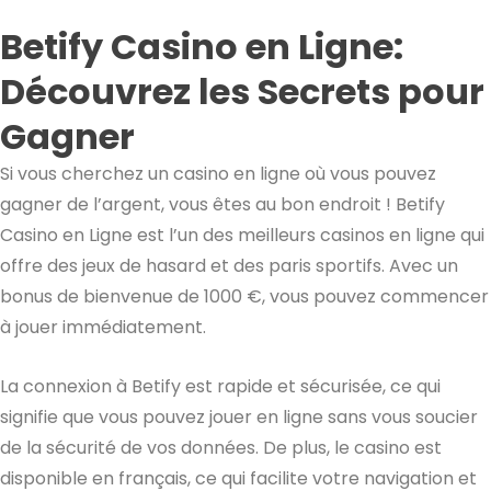
Betify Casino en Ligne:
Découvrez les Secrets pour
Gagner
Si vous cherchez un casino en ligne où vous pouvez
gagner de l’argent, vous êtes au bon endroit ! Betify
Casino en Ligne est l’un des meilleurs casinos en ligne qui
offre des jeux de hasard et des paris sportifs. Avec un
bonus de bienvenue de 1000 €, vous pouvez commencer
à jouer immédiatement.
La connexion à Betify est rapide et sécurisée, ce qui
signifie que vous pouvez jouer en ligne sans vous soucier
de la sécurité de vos données. De plus, le casino est
disponible en français, ce qui facilite votre navigation et