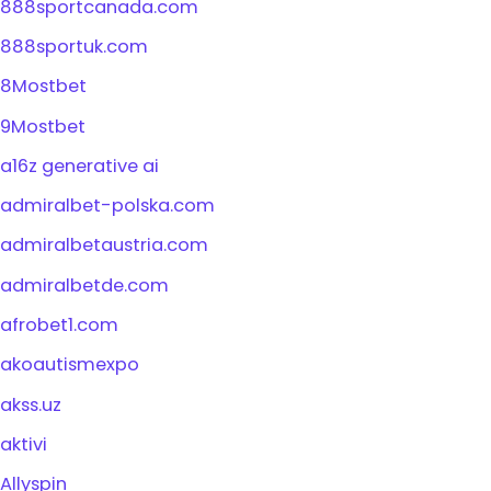
888sportcanada.com
888sportuk.com
8Mostbet
9Mostbet
a16z generative ai
admiralbet-polska.com
admiralbetaustria.com
admiralbetde.com
afrobet1.com
akoautismexpo
akss.uz
aktivi
Allyspin