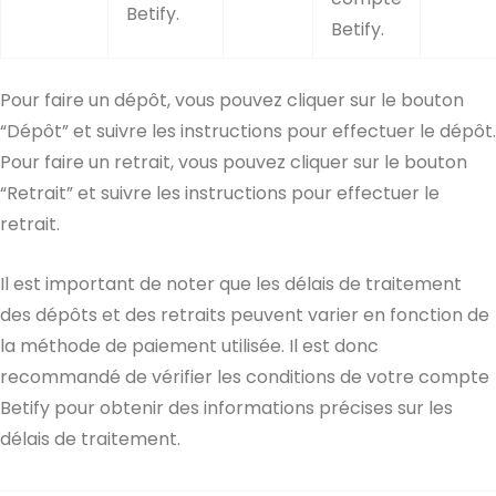
Betify.
Betify.
Pour faire un dépôt, vous pouvez cliquer sur le bouton
“Dépôt” et suivre les instructions pour effectuer le dépôt.
Pour faire un retrait, vous pouvez cliquer sur le bouton
“Retrait” et suivre les instructions pour effectuer le
retrait.
Il est important de noter que les délais de traitement
des dépôts et des retraits peuvent varier en fonction de
la méthode de paiement utilisée. Il est donc
recommandé de vérifier les conditions de votre compte
Betify pour obtenir des informations précises sur les
délais de traitement.