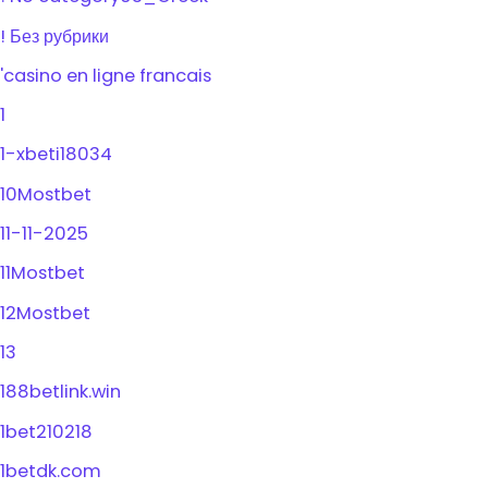
! Без рубрики
'casino en ligne francais
1
1-xbeti18034
10Mostbet
11-11-2025
11Mostbet
12Mostbet
13
188betlink.win
1bet210218
1betdk.com