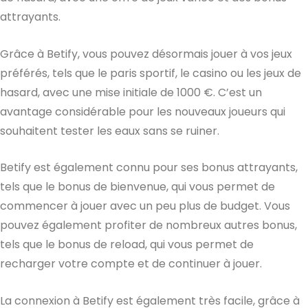
attrayants.
Grâce à Betify, vous pouvez désormais jouer à vos jeux
préférés, tels que le paris sportif, le casino ou les jeux de
hasard, avec une mise initiale de 1000 €. C’est un
avantage considérable pour les nouveaux joueurs qui
souhaitent tester les eaux sans se ruiner.
Betify est également connu pour ses bonus attrayants,
tels que le bonus de bienvenue, qui vous permet de
commencer à jouer avec un peu plus de budget. Vous
pouvez également profiter de nombreux autres bonus,
tels que le bonus de reload, qui vous permet de
recharger votre compte et de continuer à jouer.
La connexion à Betify est également très facile, grâce à