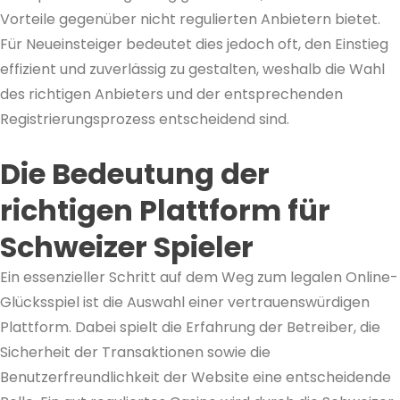
Vorteile gegenüber nicht regulierten Anbietern bietet.
Für Neueinsteiger bedeutet dies jedoch oft, den Einstieg
effizient und zuverlässig zu gestalten, weshalb die Wahl
des richtigen Anbieters und der entsprechenden
Registrierungsprozess entscheidend sind.
Die Bedeutung der
richtigen Plattform für
Schweizer Spieler
Ein essenzieller Schritt auf dem Weg zum legalen Online-
Glücksspiel ist die Auswahl einer vertrauenswürdigen
Plattform. Dabei spielt die Erfahrung der Betreiber, die
Sicherheit der Transaktionen sowie die
Benutzerfreundlichkeit der Website eine entscheidende