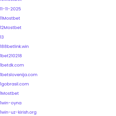
11-11-2025
11Mostbet
12Mostbet
13
188betlink.win
1bet210218
1betdk.com
1betslovenija.com
1gobrasil.com
1Mostbet
1win-oyna
1win-uz-kirish.org