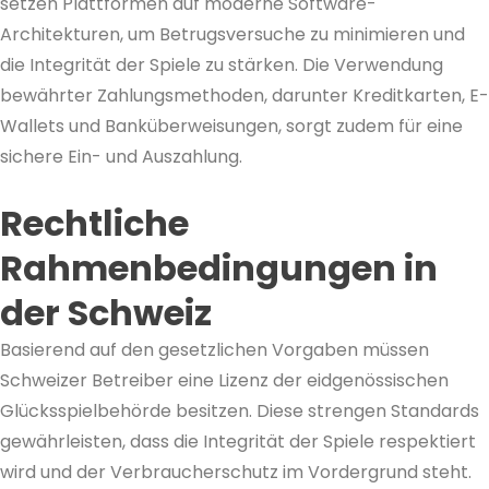
setzen Plattformen auf moderne Software-
Architekturen, um Betrugsversuche zu minimieren und
die Integrität der Spiele zu stärken. Die Verwendung
bewährter Zahlungsmethoden, darunter Kreditkarten, E-
Wallets und Banküberweisungen, sorgt zudem für eine
sichere Ein- und Auszahlung.
Rechtliche
Rahmenbedingungen in
der Schweiz
Basierend auf den gesetzlichen Vorgaben müssen
Schweizer Betreiber eine Lizenz der eidgenössischen
Glücksspielbehörde besitzen. Diese strengen Standards
gewährleisten, dass die Integrität der Spiele respektiert
wird und der Verbraucherschutz im Vordergrund steht.