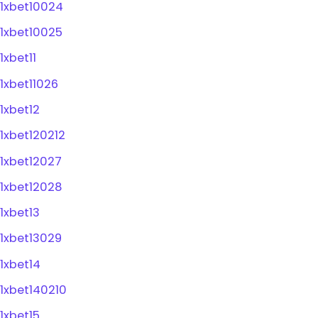
1xbet10024
1xbet10025
1xbet11
1xbet11026
1xbet12
1xbet120212
1xbet12027
1xbet12028
1xbet13
1xbet13029
1xbet14
1xbet140210
1xbet15