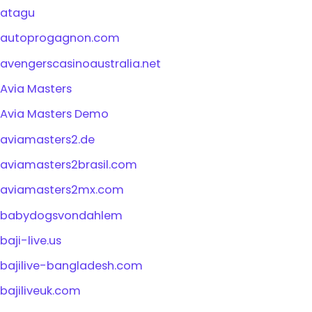
atagu
autoprogagnon.com
avengerscasinoaustralia.net
Avia Masters
Avia Masters Demo
aviamasters2.de
aviamasters2brasil.com
aviamasters2mx.com
babydogsvondahlem
baji-live.us
bajilive-bangladesh.com
bajiliveuk.com