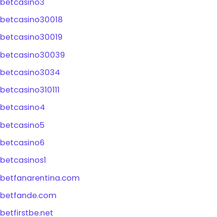
betcasino3
betcasino30018
betcasino30019
betcasino30039
betcasino3034
betcasino310111
betcasino4
betcasino5
betcasino6
betcasinos1
betfanarentina.com
betfande.com
betfirstbe.net