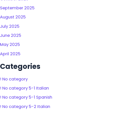
September 2025
August 2025
July 2025
June 2025
May 2025
April 2025
Categories
! No category
! No category 5-1 Italian
! No category 5-1 Spanish
! No category 5-2 Italian