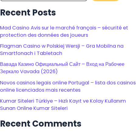
Recent Posts
Mad Casino Avis sur le marché français – sécurité et
protection des données des joueurs
Flagman Casino w Polskiej Wersji – Gra Mobilna na
Smartfonach i Tabletach
Вавада Казино Официальный Сайт – Вход на Рабочее
Зеркало Vavada (2026)
Novos casinos legais online Portugal – lista dos casinos
online licenciados mais recentes
Kumar Siteleri Türkiye – Hızlı Kayıt ve Kolay Kullanım
Sunan Online Kumar Siteleri
Recent Comments