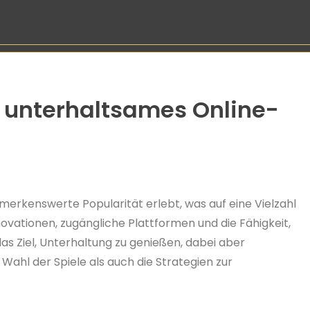
d unterhaltsames Online-
merkenswerte Popularität erlebt, was auf eine Vielzahl
ovationen, zugängliche Plattformen und die Fähigkeit,
das Ziel, Unterhaltung zu genießen, dabei aber
e Wahl der Spiele als auch die Strategien zur