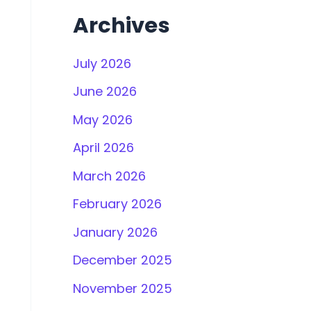
Archives
July 2026
June 2026
May 2026
April 2026
March 2026
February 2026
January 2026
December 2025
November 2025