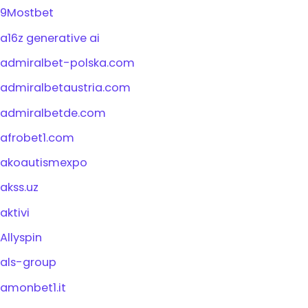
9Mostbet
a16z generative ai
admiralbet-polska.com
admiralbetaustria.com
admiralbetde.com
afrobet1.com
akoautismexpo
akss.uz
aktivi
Allyspin
als-group
amonbet1.it