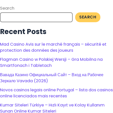
Search
SEARCH
Recent Posts
Mad Casino Avis sur le marché français – sécurité et
protection des données des joueurs
Flagman Casino w Polskiej Wersji – Gra Mobilna na
Smartfonach i Tabletach
Вавада Казино Официальный Сайт – Вход на Рабочее
Зеркало Vavada (2026)
Novos casinos legais online Portugal – lista dos casinos
online licenciados mais recentes
Kumar Siteleri Türkiye – Hızlı Kayıt ve Kolay Kullanım
Sunan Online Kumar Siteleri