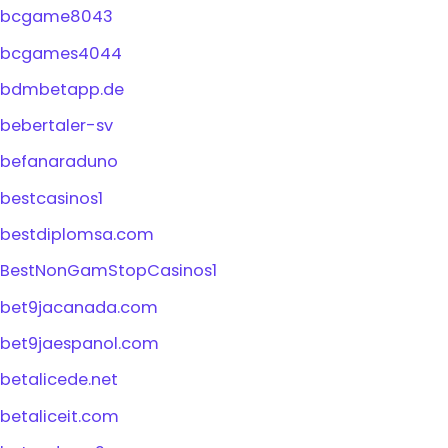
bcgame8043
bcgames4044
bdmbetapp.de
bebertaler-sv
befanaraduno
bestcasinos1
bestdiplomsa.com
BestNonGamStopCasinos1
bet9jacanada.com
bet9jaespanol.com
betalicede.net
betaliceit.com