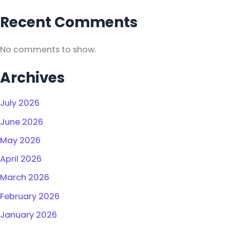
Recent Comments
No comments to show.
Archives
July 2026
June 2026
May 2026
April 2026
March 2026
February 2026
January 2026