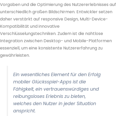
Vorgaben und die Optimierung des Nutzererlebnisses auf
unterschiedlich großen Bildschirmen. Entwickler setzen
daher verstärkt auf responsive Design, Multi-Device-
Kompatibilität und innovative
Verschlüsselungstechniken. Zudem ist die nahtlose
Integration zwischen Desktop- und Mobile-Platformen
essenziell, um eine konsistente Nutzererfahrung zu
gewährleisten.
Ein wesentliches Element für den Erfolg
mobiler Glücksspiel-Apps ist die
Fähigkeit, ein vertrauenswürdiges und
reibungsloses Erlebnis zu bieten,
welches den Nutzer in jeder Situation
anspricht.