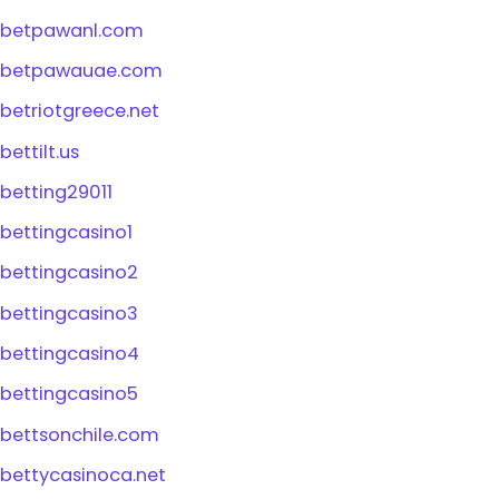
betpawanl.com
betpawauae.com
betriotgreece.net
bettilt.us
betting29011
bettingcasino1
bettingcasino2
bettingcasino3
bettingcasino4
bettingcasino5
bettsonchile.com
bettycasinoca.net