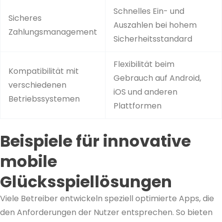
Schnelles Ein- und
Sicheres
Auszahlen bei hohem
Zahlungsmanagement
Sicherheitsstandard
Flexibilität beim
Kompatibilität mit
Gebrauch auf Android,
verschiedenen
iOS und anderen
Betriebssystemen
Plattformen
Beispiele für innovative
mobile
Glücksspiellösungen
Viele Betreiber entwickeln speziell optimierte Apps, die
den Anforderungen der Nutzer entsprechen. So bieten