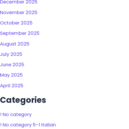
December 2025
November 2025
October 2025
September 2025
August 2025
July 2025
June 2025
May 2025
April 2025
Categories
! No category
! No category 5-1 Italian