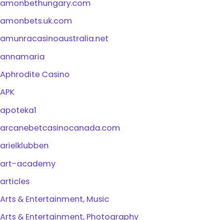
amonbethungary.com
amonbets.uk.com
amunracasinoaustralia.net
annamaria
Aphrodite Casino
APK
apoteka1
arcanebetcasinocanada.com
arielklubben
art-academy
articles
Arts & Entertainment, Music
Arts & Entertainment, Photography