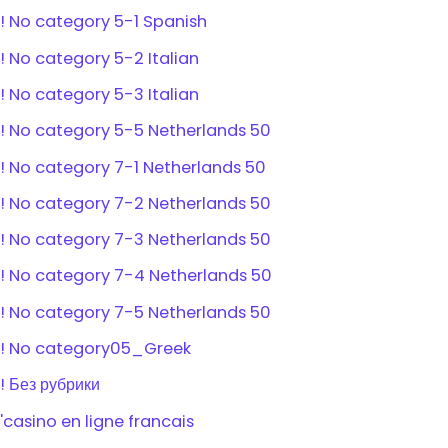
! No category 5-1 Spanish
! No category 5-2 Italian
! No category 5-3 Italian
! No category 5-5 Netherlands 50
! No category 7-1 Netherlands 50
! No category 7-2 Netherlands 50
! No category 7-3 Netherlands 50
! No category 7-4 Netherlands 50
! No category 7-5 Netherlands 50
! No category05_Greek
! Без рубрики
'casino en ligne francais