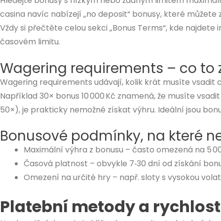
Hledejte bonusy s nízkým nebo žádným limitem maximáln
casina navíc nabízejí „no deposit“ bonusy, které můžete z
Vždy si přečtěte celou sekci „Bonus Terms“, kde najdet
časovém limitu.
Wagering requirements – co t
Wagering requirements udávají, kolik krát musíte vsadit 
Například 30× bonus 10 000 Kč znamená, že musíte vsadit 
50×), je prakticky nemožné získat výhru. Ideální jsou b
Bonusové podmínky, na které 
Maximální výhra z bonusu – často omezená na 5 0
Časová platnost – obvykle 7‑30 dní od získání bonu
Omezení na určité hry – např. sloty s vysokou volati
Platební metody a rychlos