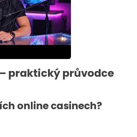
 – praktický průvodce
ích online casinech?