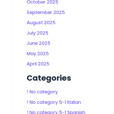
October 2025
September 2025
August 2025
July 2025
June 2025
May 2025
April 2025
Categories
! No category
! No category 5-1 Italian
! No category 5-1 Spanish