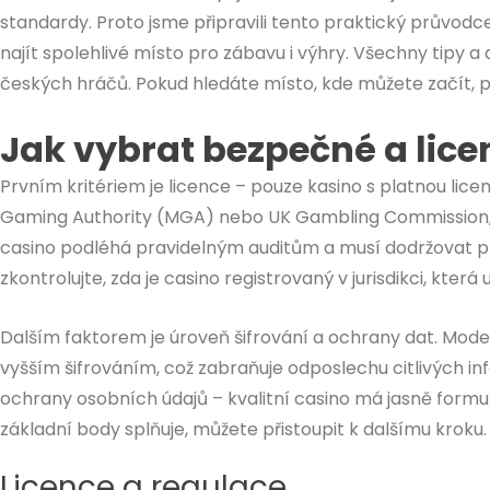
standardy. Proto jsme připravili tento praktický průvo
najít spolehlivé místo pro zábavu i výhry. Všechny tipy 
českých hráčů. Pokud hledáte místo, kde můžete začít, 
Jak vybrat bezpečné a lic
Prvním kritériem je licence – pouze kasino s platnou lic
Gaming Authority (MGA) nebo UK Gambling Commission, m
casino podléhá pravidelným auditům a musí dodržovat př
zkontrolujte, zda je casino registrovaný v jurisdikci, kte
Dalším faktorem je úroveň šifrování a ochrany dat. Moder
vyšším šifrováním, což zabraňuje odposlechu citlivých i
ochrany osobních údajů – kvalitní casino má jasně form
základní body splňuje, můžete přistoupit k dalšímu kroku.
Licence a regulace