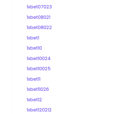
1xbet07023
1xbet08021
1xbet08022
1xbet1
1xbet10
1xbet10024
1xbet10025
1xbet11
1xbet11026
1xbet12
1xbet120212