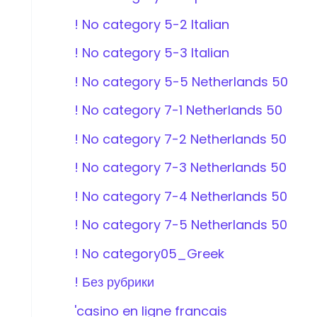
! No category 5-2 Italian
! No category 5-3 Italian
! No category 5-5 Netherlands 50
! No category 7-1 Netherlands 50
! No category 7-2 Netherlands 50
! No category 7-3 Netherlands 50
! No category 7-4 Netherlands 50
! No category 7-5 Netherlands 50
! No category05_Greek
! Без рубрики
'casino en ligne francais