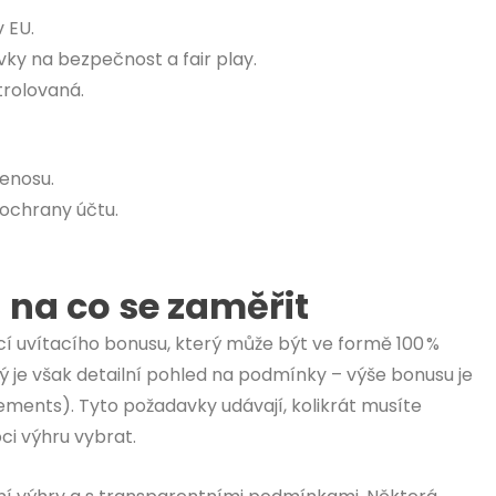
 EU.
y na bezpečnost a fair play.
trolovaná.
řenosu.
 ochrany účtu.
 na co se zaměřit
í uvítacího bonusu, který může být ve formě 100 %
 je však detailní pohled na podmínky – výše bonusu je
ents). Tyto požadavky udávají, kolikrát musíte
i výhru vybrat.