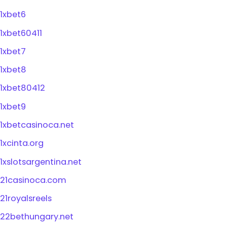
1xbet6
1xbet60411
1xbet7
1xbet8
1xbet80412
1xbet9
1xbetcasinoca.net
1xcinta.org
1xslotsargentina.net
21casinoca.com
21royalsreels
22bethungary.net