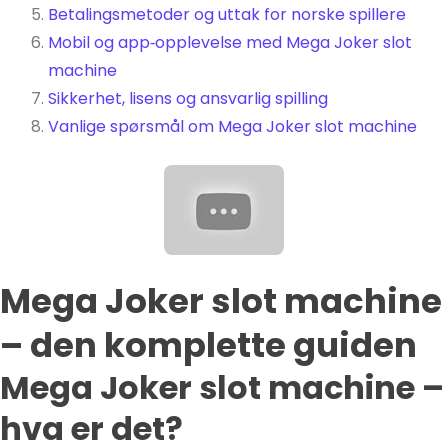
Betalingsmetoder og uttak for norske spillere
Mobil og app‑opplevelse med Mega Joker slot
machine
Sikkerhet, lisens og ansvarlig spilling
Vanlige spørsmål om Mega Joker slot machine
Mega Joker slot machine
– den komplette guiden
Mega Joker slot machine –
hva er det?