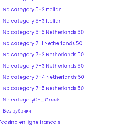
! No category 5-2 Italian
! No category 5-3 Italian
! No category 5-5 Netherlands 50
! No category 7-1 Netherlands 50
! No category 7-2 Netherlands 50
! No category 7-3 Netherlands 50
! No category 7-4 Netherlands 50
! No category 7-5 Netherlands 50
! No category05_Greek
! Без рубрики
'casino en ligne francais
1