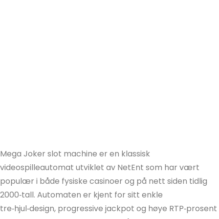
Mega Joker slot machine er en klassisk
videospilleautomat utviklet av NetEnt som har vært
populær i både fysiske casinoer og på nett siden tidlig
2000‑tall. Automaten er kjent for sitt enkle
tre‑hjul‑design, progressive jackpot og høye RTP‑prosent