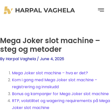
Skip
to
content
Mega Joker slot machine –
steg og metoder
By
Harpal Vaghela
/
June 4, 2026
Mega Joker slot machine – hva er det?
Kom i gang med Mega Joker slot machine –
registrering og innskudd
Bonus og kampanjer for Mega Joker slot machine
RTP, volatilitet og wagering requirements på Mega
Joker slot machine