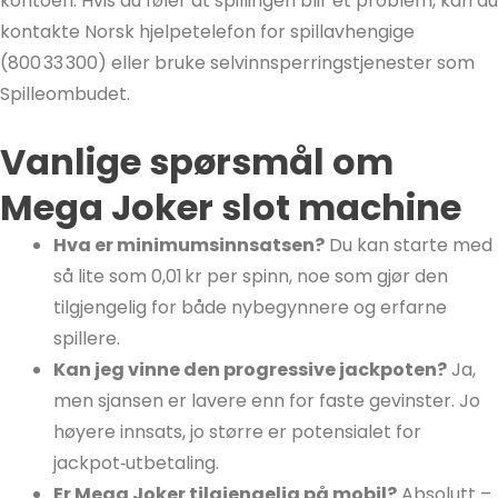
kontoen. Hvis du føler at spillingen blir et problem, kan du
kontakte Norsk hjelpetelefon for spillavhengige
(800 33 300) eller bruke selvinnsperringstjenester som
Spilleombudet.
Vanlige spørsmål om
Mega Joker slot machine
Hva er minimumsinnsatsen?
Du kan starte med
så lite som 0,01 kr per spinn, noe som gjør den
tilgjengelig for både nybegynnere og erfarne
spillere.
Kan jeg vinne den progressive jackpoten?
Ja,
men sjansen er lavere enn for faste gevinster. Jo
høyere innsats, jo større er potensialet for
jackpot‑utbetaling.
Er Mega Joker tilgjengelig på mobil?
Absolutt –