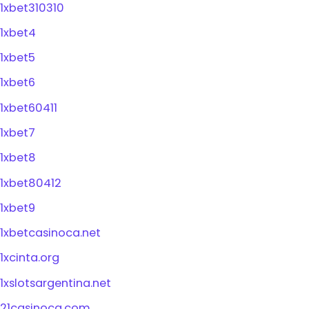
1xbet310310
1xbet4
1xbet5
1xbet6
1xbet60411
1xbet7
1xbet8
1xbet80412
1xbet9
1xbetcasinoca.net
1xcinta.org
1xslotsargentina.net
21casinoca.com