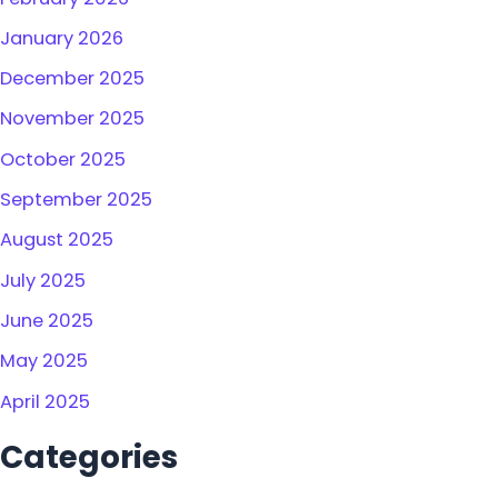
January 2026
December 2025
November 2025
October 2025
September 2025
August 2025
July 2025
June 2025
May 2025
April 2025
Categories