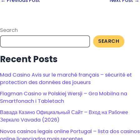
←
Previous Post
Next Post
→
Search
SEARCH
Recent Posts
Mad Casino Avis sur le marché français – sécurité et
protection des données des joueurs
Flagman Casino w Polskiej Wersji – Gra Mobilna na
Smartfonach i Tabletach
Вавада Казино Официальный Сайт – Вход на Рабочее
Зеркало Vavada (2026)
Novos casinos legais online Portugal – lista dos casinos
online licenciados mais recentes