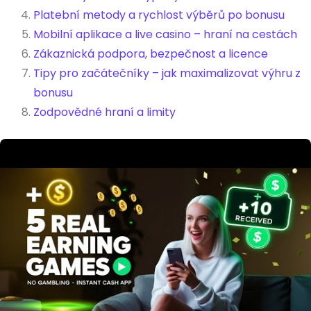
Platební metody a rychlost výběrů po bonusu
Mobilní aplikace a live casino – hraní na cestách
Zákaznická podpora, bezpečnost a licence
Tipy pro začátečníky – jak maximalizovat výhru z
bonusu
Zodpovědné hraní a limity