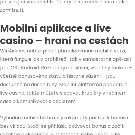
potvrzující vaši identitu. To urychlí proces a sníží riziko
zamítnutí.
Mobilní aplikace a live
casino – hraní na cestách
WinAirlines nabízí plně optimalizovanou mobilní verzi,
která funguje jak v prohlížeči, tak v samostatné aplikaci
pro iOS i Android. Rozhraní je intuitivní, všechny funkce –
včetně bonusového stavu a historie sázení – jsou
dostupné na dosah ruky. Mobilní platforma podporuje i
live casino, takže můžete sledovat krupiéry v reálném
čase a komunikovat s dealerem.
Výhodou mobilního hraní je okamžitý přístup k bonusu
bez vkladu. Stačí se přihlásit, aktivovat bonus a začít
sázet na oblíbených automatech nebo ruletě, a to