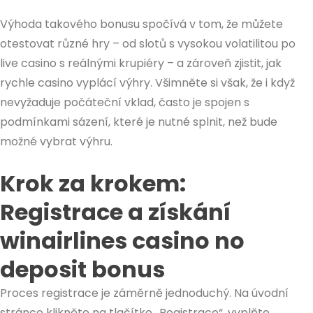
Výhoda takového bonusu spočívá v tom, že můžete
otestovat různé hry – od slotů s vysokou volatilitou po
live casino s reálnými krupiéry – a zároveň zjistit, jak
rychle casino vyplácí výhry. Všimněte si však, že i když
nevyžaduje počáteční vklad, často je spojen s
podmínkami sázení, které je nutné splnit, než bude
možné vybrat výhru.
Krok za krokem:
Registrace a získání
winairlines casino no
deposit bonus
Proces registrace je záměrně jednoduchý. Na úvodní
stránce klikněte na tlačítko „Registrace“, vyplňte