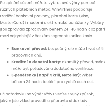
Po splnění sázení můžete vybrat své výhry pomocí
různých platebních metod. WinAirlines podporuje
tradiční bankovní převody, platební karty (Visa,
MasterCard) i moderní elektronické peněženky. Výběry
jsou zpravidla zpracovány během 24–48 hodin, což patří
mezi nejrychlejší v českém segmentu online kasin.
Bankovní převod:
bezpečný, ale může trvat až 5
pracovních dnů.
Kreditní a debetní karty:
okamžitý převod, avšak
může být požadována dodatečná verifikace.
E‑peněženky (např. Skrill, Neteller):
výběr
během 24 hodin, ideální pro rychlé cash‑out.
Při požadavku na výběr vždy uveďte stejný způsob,
jakým jste vklad provedli, a připravte si doklady