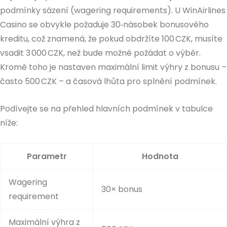
podmínky sázení (wagering requirements). U WinAirlines
Casino se obvykle požaduje 30‑násobek bonusového
kreditu, což znamená, že pokud obdržíte 100 CZK, musíte
vsadit 3 000 CZK, než bude možné požádat o výběr.
Kromě toho je nastaven maximální limit výhry z bonusu –
často 500 CZK – a časová lhůta pro splnění podmínek.
Podívejte se na přehled hlavních podmínek v tabulce
níže:
Parametr
Hodnota
Wagering
30× bonus
requirement
Maximální výhra z