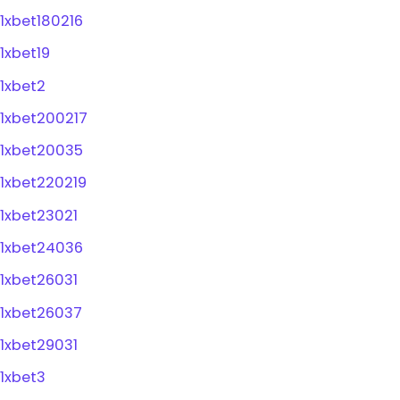
1xbet180216
1xbet19
1xbet2
1xbet200217
1xbet20035
1xbet220219
1xbet23021
1xbet24036
1xbet26031
1xbet26037
1xbet29031
1xbet3