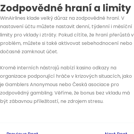
Zodpovědné hraní a limity
WinAirlines klade velký důraz na zodpovědné hraní. V
nastavení účtu můžete nastavit denní, týdenní i měsíční
limity pro vklady i ztráty. Pokud cítíte, že hraní přerůstá v
problém, můžete si také aktivovat sebehodnocení nebo
dočasně zamknout účet.
Kromě interních nástrojů nabízí kasino odkazy na
organizace podporující hráče v krizových situacích, jako
je Gamblers Anonymous nebo Česká asociace pro
zodpovědný gambling. Věříme, že bonus bez vkladu má
být zábavnou příležitostí, ne zdrojem stresu.