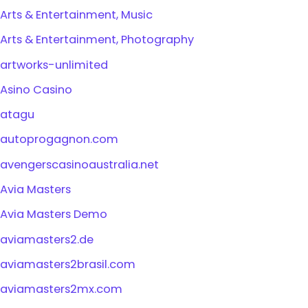
Arts & Entertainment, Music
Arts & Entertainment, Photography
artworks-unlimited
Asino Casino
atagu
autoprogagnon.com
avengerscasinoaustralia.net
Avia Masters
Avia Masters Demo
aviamasters2.de
aviamasters2brasil.com
aviamasters2mx.com