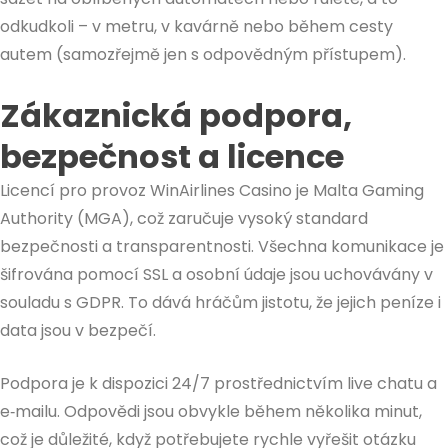
odkudkoli – v metru, v kavárně nebo během cesty
autem (samozřejmě jen s odpovědným přístupem).
Zákaznická podpora,
bezpečnost a licence
Licencí pro provoz WinAirlines Casino je Malta Gaming
Authority (MGA), což zaručuje vysoký standard
bezpečnosti a transparentnosti. Všechna komunikace je
šifrována pomocí SSL a osobní údaje jsou uchovávány v
souladu s GDPR. To dává hráčům jistotu, že jejich peníze i
data jsou v bezpečí.
Podpora je k dispozici 24/7 prostřednictvím live chatu a
e‑mailu. Odpovědi jsou obvykle během několika minut,
což je důležité, když potřebujete rychle vyřešit otázku