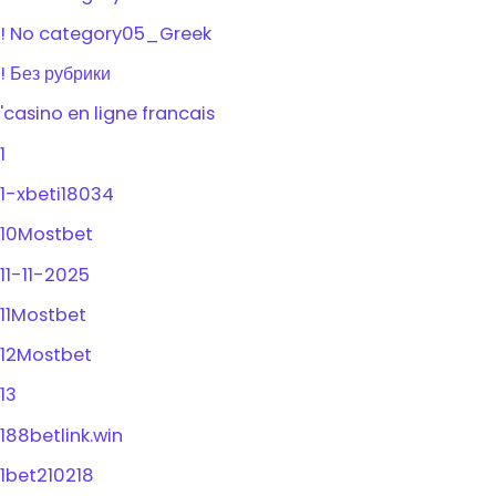
! No category05_Greek
! Без рубрики
'casino en ligne francais
1
1-xbeti18034
10Mostbet
11-11-2025
11Mostbet
12Mostbet
13
188betlink.win
1bet210218