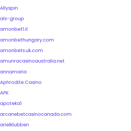
Allyspin
als-group
amonbet1.it
amonbethungary.com
amonbets.uk.com
amunracasinoaustralia.net
annamaria
Aphrodite Casino
APK
apoteka1
arcanebetcasinocanada.com
arielklubben