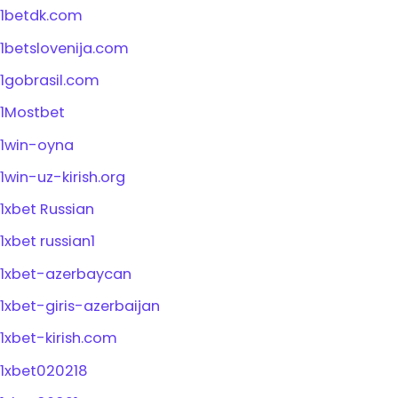
1betdk.com
1betslovenija.com
1gobrasil.com
1Mostbet
1win-oyna
1win-uz-kirish.org
1xbet Russian
1xbet russian1
1xbet-azerbaycan
1xbet-giris-azerbaijan
1xbet-kirish.com
1xbet020218