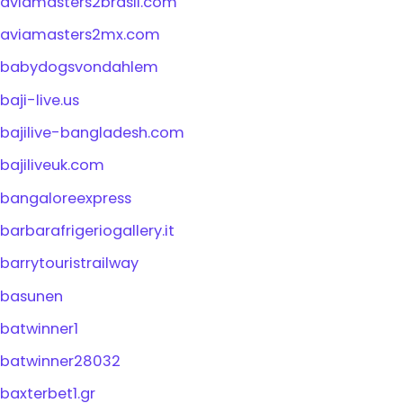
aviamasters2brasil.com
aviamasters2mx.com
babydogsvondahlem
baji-live.us
bajilive-bangladesh.com
bajiliveuk.com
bangaloreexpress
barbarafrigeriogallery.it
barrytouristrailway
basunen
batwinner1
batwinner28032
baxterbet1.gr