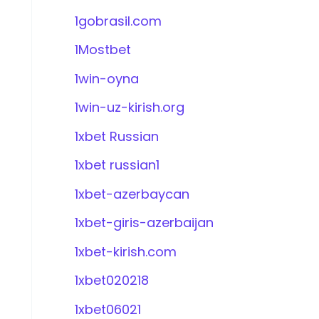
1gobrasil.com
1Mostbet
1win-oyna
1win-uz-kirish.org
1xbet Russian
1xbet russian1
1xbet-azerbaycan
1xbet-giris-azerbaijan
1xbet-kirish.com
1xbet020218
1xbet06021