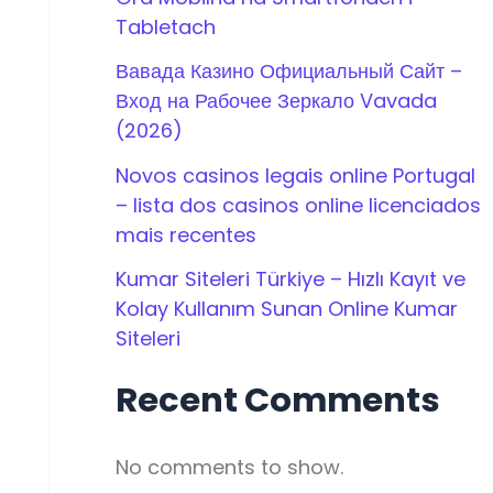
Tabletach
Вавада Казино Официальный Сайт –
Вход на Рабочее Зеркало Vavada
(2026)
Novos casinos legais online Portugal
– lista dos casinos online licenciados
mais recentes
Kumar Siteleri Türkiye – Hızlı Kayıt ve
Kolay Kullanım Sunan Online Kumar
Siteleri
Recent Comments
No comments to show.