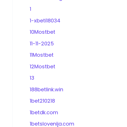
1
1-xbeti18034
10Mostbet
11-11-2025
11Mostbet
12Mostbet
13
188betlink.win
1bet210218
1betdk.com
1betslovenija.com