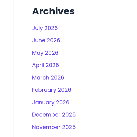
Archives
July 2026
June 2026
May 2026
April 2026
March 2026
February 2026
January 2026
December 2025
November 2025