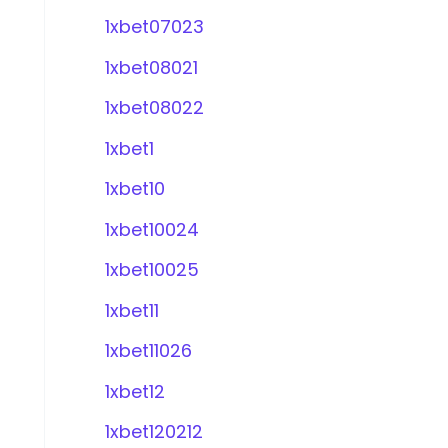
1xbet07023
1xbet08021
1xbet08022
1xbet1
1xbet10
1xbet10024
1xbet10025
1xbet11
1xbet11026
1xbet12
1xbet120212