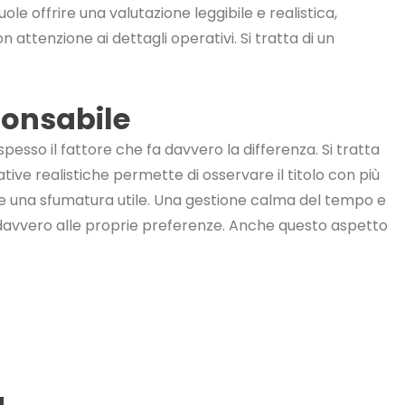
le offrire una valutazione leggibile e realistica,
ttenzione ai dettagli operativi. Si tratta di un
ponsabile
 spesso il fattore che fa davvero la differenza. Si tratta
ve realistiche permette di osservare il titolo con più
ue una sfumatura utile. Una gestione calma del tempo e
e davvero alle proprie preferenze. Anche questo aspetto
à