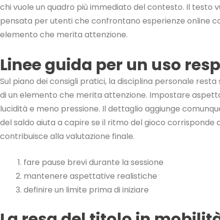
chi vuole un quadro più immediato del contesto. Il testo vuo
pensata per utenti che confrontano esperienze online con a
elemento che merita attenzione.
Linee guida per un uso res
Sul piano dei consigli pratici, la disciplina personale resta
di un elemento che merita attenzione. Impostare aspettati
lucidità e meno pressione. Il dettaglio aggiunge comunq
del saldo aiuta a capire se il ritmo del gioco corrispond
contribuisce alla valutazione finale.
fare pause brevi durante la sessione
mantenere aspettative realistiche
definire un limite prima di iniziare
La resa del titolo in mobilit