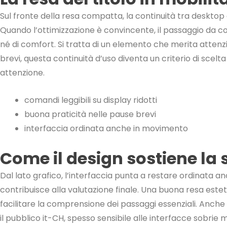
Sul fronte della resa compatta, la continuità tra desktop 
Quando l’ottimizzazione è convincente, il passaggio da 
né di comfort. Si tratta di un elemento che merita attenz
brevi, questa continuità d’uso diventa un criterio di scel
attenzione.
comandi leggibili su display ridotti
buona praticità nelle pause brevi
interfaccia ordinata anche in movimento
Come il design sostiene la 
Dal lato grafico, l’interfaccia punta a restare ordinata 
contribuisce alla valutazione finale. Una buona resa esteti
facilitare la comprensione dei passaggi essenziali. Anche 
il pubblico it-CH, spesso sensibile alle interfacce sobrie