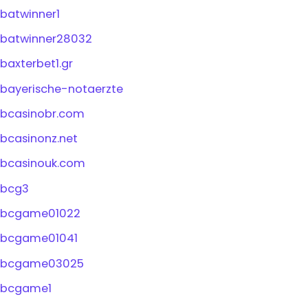
batwinner1
batwinner28032
baxterbet1.gr
bayerische-notaerzte
bcasinobr.com
bcasinonz.net
bcasinouk.com
bcg3
bcgame01022
bcgame01041
bcgame03025
bcgame1