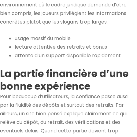
environnement où le cadre juridique demande d’être
bien compris, les joueurs privilégient les informations
concrètes plutôt que les slogans trop larges.
usage massif du mobile
lecture attentive des retraits et bonus
attente d’un support disponible rapidement
La partie financière d’une
bonne expérience
Pour beaucoup d’utilisateurs, la confiance passe aussi
par la fluidité des dépôts et surtout des retraits. Par
ailleurs, un site bien pensé explique clairement ce qui
relève du dépôt, du retrait, des vérifications et des
éventuels délais. Quand cette partie devient trop