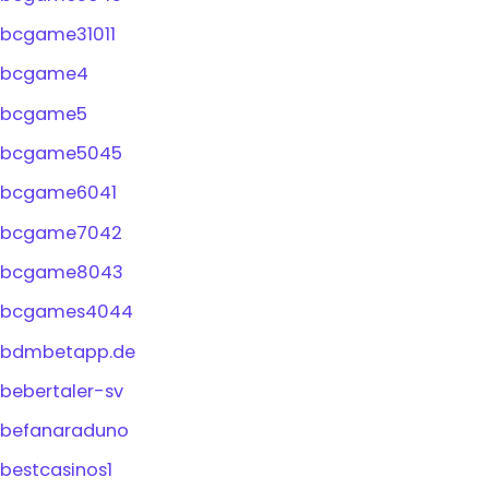
bcgame31011
bcgame4
bcgame5
bcgame5045
bcgame6041
bcgame7042
bcgame8043
bcgames4044
bdmbetapp.de
bebertaler-sv
befanaraduno
bestcasinos1