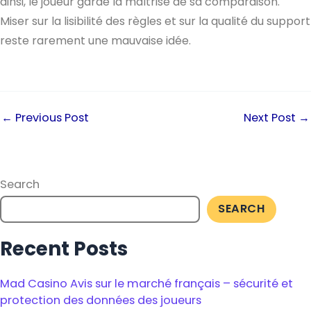
ainsi, le joueur garde la maîtrise de sa comparaison.
Miser sur la lisibilité des règles et sur la qualité du support
reste rarement une mauvaise idée.
←
Previous Post
Next Post
→
Search
SEARCH
Recent Posts
Mad Casino Avis sur le marché français – sécurité et
protection des données des joueurs