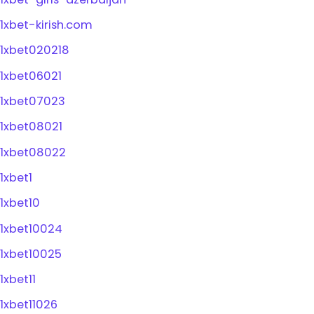
1xbet-kirish.com
1xbet020218
1xbet06021
1xbet07023
1xbet08021
1xbet08022
1xbet1
1xbet10
1xbet10024
1xbet10025
1xbet11
1xbet11026