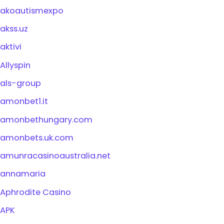
akoautismexpo
akss.uz
aktivi
Allyspin
als-group
amonbet1.it
amonbethungary.com
amonbets.uk.com
amunracasinoaustralia.net
annamaria
Aphrodite Casino
APK