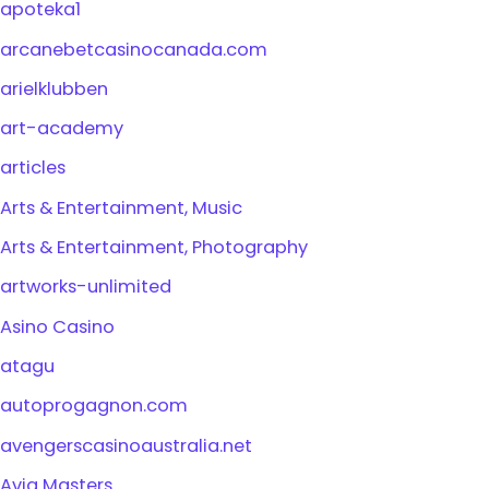
apoteka1
arcanebetcasinocanada.com
arielklubben
art-academy
articles
Arts & Entertainment, Music
Arts & Entertainment, Photography
artworks-unlimited
Asino Casino
atagu
autoprogagnon.com
avengerscasinoaustralia.net
Avia Masters