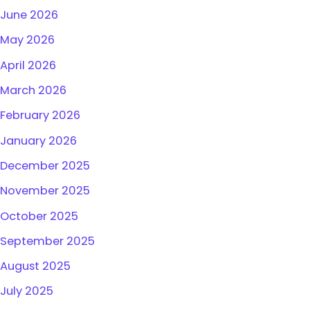
June 2026
May 2026
April 2026
March 2026
February 2026
January 2026
December 2025
November 2025
October 2025
September 2025
August 2025
July 2025