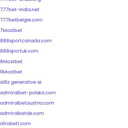
777bet-india.net
777betbelgie.com
7Mostbet
888sportcanada.com
888sportuk.com
8Mostbet
9Mostbet
a16z generative ai
admiralbet-polska.com
admiralbetaustria.com
admiralbetde.com
afrobet1.com