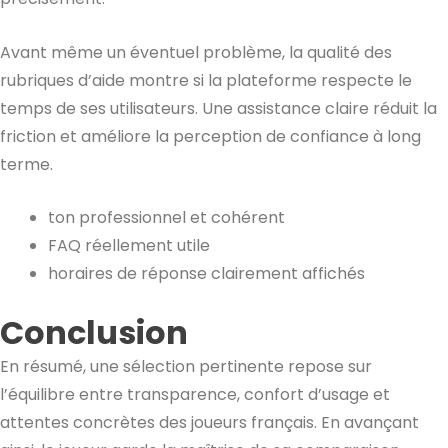
Avant même un éventuel problème, la qualité des
rubriques d’aide montre si la plateforme respecte le
temps de ses utilisateurs. Une assistance claire réduit la
friction et améliore la perception de confiance à long
terme.
ton professionnel et cohérent
FAQ réellement utile
horaires de réponse clairement affichés
Conclusion
En résumé, une sélection pertinente repose sur
l’équilibre entre transparence, confort d’usage et
attentes concrètes des joueurs français. En avançant