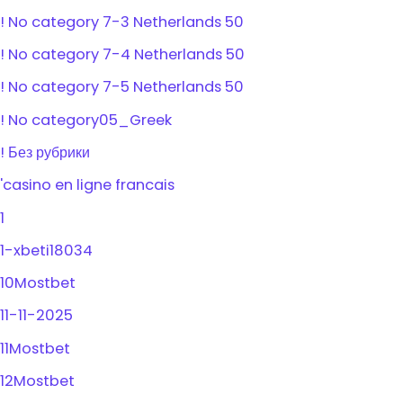
! No category 7-3 Netherlands 50
! No category 7-4 Netherlands 50
! No category 7-5 Netherlands 50
! No category05_Greek
! Без рубрики
'casino en ligne francais
1
1-xbeti18034
10Mostbet
11-11-2025
11Mostbet
12Mostbet