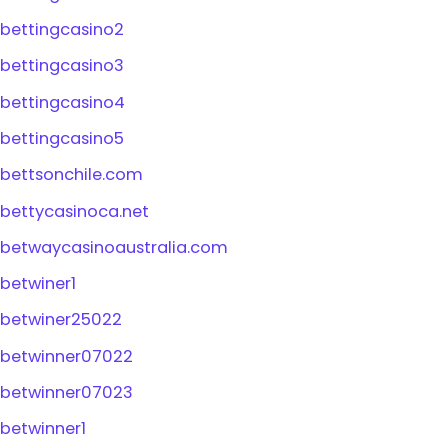
bettingcasino2
bettingcasino3
bettingcasino4
bettingcasino5
bettsonchile.com
bettycasinoca.net
betwaycasinoaustralia.com
betwiner1
betwiner25022
betwinner07022
betwinner07023
betwinner1