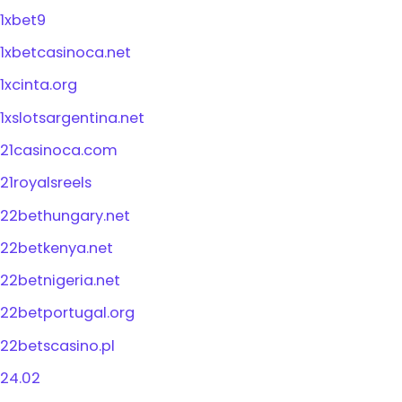
1xbet9
1xbetcasinoca.net
1xcinta.org
1xslotsargentina.net
21casinoca.com
21royalsreels
22bethungary.net
22betkenya.net
22betnigeria.net
22betportugal.org
22betscasino.pl
24.02