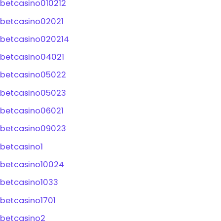
betcasino010212
betcasino02021
betcasino020214
betcasino04021
betcasino05022
betcasino05023
betcasino06021
betcasino09023
betcasino1
betcasino10024
betcasino1033
betcasino1701
betcasino2