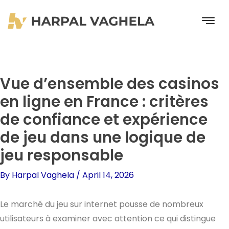
Skip
to
content
Vue d’ensemble des casinos
en ligne en France : critères
de confiance et expérience
de jeu dans une logique de
jeu responsable
By
Harpal Vaghela
/
April 14, 2026
Le marché du jeu sur internet pousse de nombreux
utilisateurs à examiner avec attention ce qui distingue