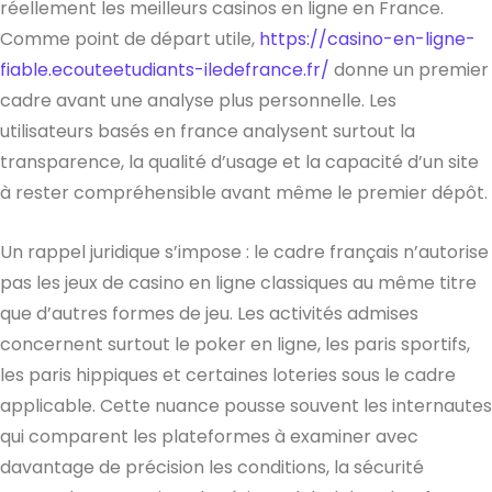
réellement les meilleurs casinos en ligne en France.
Comme point de départ utile,
https://casino-en-ligne-
fiable.ecouteetudiants-iledefrance.fr/
donne un premier
cadre avant une analyse plus personnelle. Les
utilisateurs basés en france analysent surtout la
transparence, la qualité d’usage et la capacité d’un site
à rester compréhensible avant même le premier dépôt.
Un rappel juridique s’impose : le cadre français n’autorise
pas les jeux de casino en ligne classiques au même titre
que d’autres formes de jeu. Les activités admises
concernent surtout le poker en ligne, les paris sportifs,
les paris hippiques et certaines loteries sous le cadre
applicable. Cette nuance pousse souvent les internautes
qui comparent les plateformes à examiner avec
davantage de précision les conditions, la sécurité