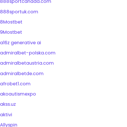
888sportcanada.com
888sportuk.com
8Mostbet
9Mostbet
a16z generative ai
admiralbet-polska.com
admiralbetaustria.com
admiralbetde.com
afrobet1.com
akoautismexpo
akss.uz
aktivi
Allyspin