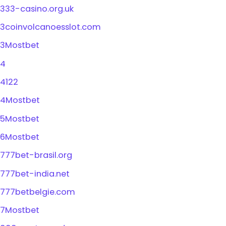
333-casino.org.uk
3coinvolcanoesslot.com
3Mostbet
4
4122
4Mostbet
5Mostbet
6Mostbet
777bet-brasil.org
777bet-india.net
777betbelgie.com
7Mostbet