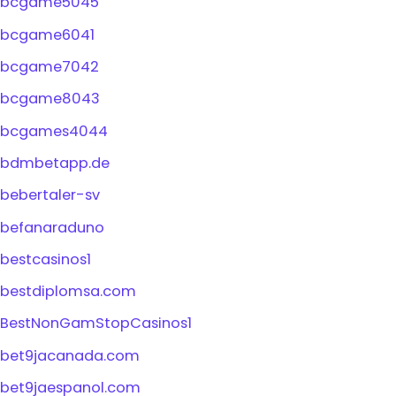
bcgame5045
bcgame6041
bcgame7042
bcgame8043
bcgames4044
bdmbetapp.de
bebertaler-sv
befanaraduno
bestcasinos1
bestdiplomsa.com
BestNonGamStopCasinos1
bet9jacanada.com
bet9jaespanol.com