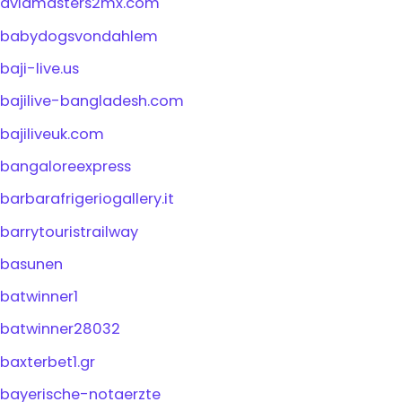
aviamasters2mx.com
babydogsvondahlem
baji-live.us
bajilive-bangladesh.com
bajiliveuk.com
bangaloreexpress
barbarafrigeriogallery.it
barrytouristrailway
basunen
batwinner1
batwinner28032
baxterbet1.gr
bayerische-notaerzte