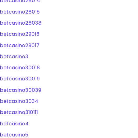
betcasino28014
betcasino28015
betcasino28038
betcasino29016
betcasino29017
betcasino3
betcasino30018
betcasino30019
betcasino30039
betcasino3034
betcasino310111
betcasino4
betcasino5