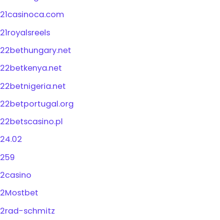
21casinoca.com
21royalsreels
22bethungary.net
22betkenya.net
22betnigeria.net
22betportugal.org
22betscasino.pl
24.02
259
2casino
2Mostbet
2rad-schmitz