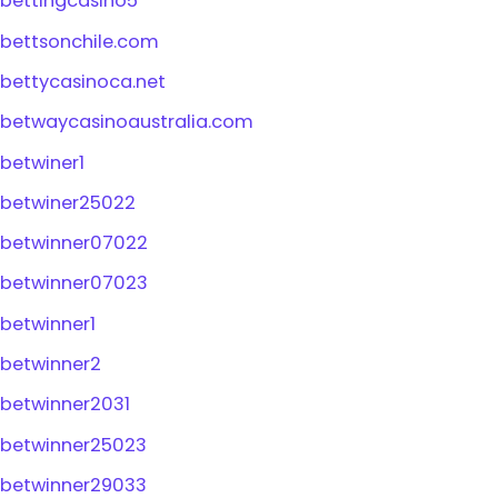
bettingcasino5
bettsonchile.com
bettycasinoca.net
betwaycasinoaustralia.com
betwiner1
betwiner25022
betwinner07022
betwinner07023
betwinner1
betwinner2
betwinner2031
betwinner25023
betwinner29033