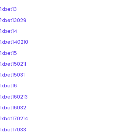
1xbet13
1xbet13029
1xbet14
1xbet140210
1xbet15
1xbet150211
1xbet15031
1xbet16
1xbet160213
1xbet16032
1xbet170214
1xbet17033