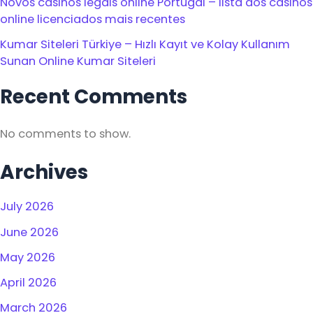
Novos casinos legais online Portugal – lista dos casinos
online licenciados mais recentes
Kumar Siteleri Türkiye – Hızlı Kayıt ve Kolay Kullanım
Sunan Online Kumar Siteleri
Recent Comments
No comments to show.
Archives
July 2026
June 2026
May 2026
April 2026
March 2026