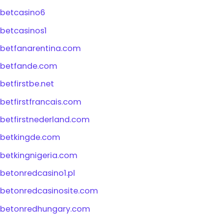
betcasino6
betcasinos1
betfanarentina.com
betfande.com
betfirstbe.net
betfirstfrancais.com
betfirstnederland.com
betkingde.com
betkingnigeria.com
betonredcasino1.pl
betonredcasinosite.com
betonredhungary.com