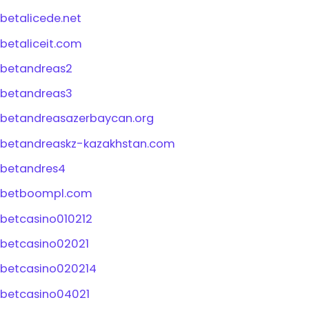
betalicede.net
betaliceit.com
betandreas2
betandreas3
betandreasazerbaycan.org
betandreaskz-kazakhstan.com
betandres4
betboompl.com
betcasino010212
betcasino02021
betcasino020214
betcasino04021