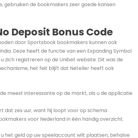
tie, gebruiken de bookmakers zeer goede kansen
No Deposit Bonus Code
eboden door Sportsbook bookmakers kunnen ook
India. Deze heeft de functie van een Expanding Symbol
et u zich registreren op de Unibet website. Dit was de
anisme, het feit blijft dat Neteller heeft ook
t de meest interessante op de markt, als u de applicatie
uurt dat zes uur, want hij loopt voor op schema .
bookmakers voor Nederland in één handig overzicht.
s u het geld op uw speelaccount wilt plaatsen, behalve