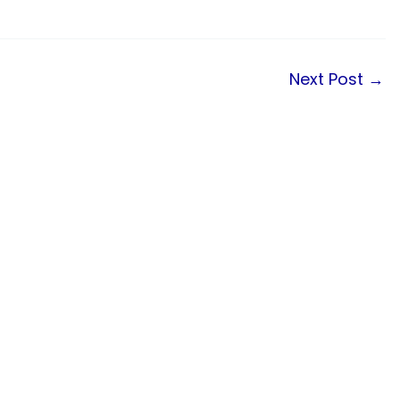
Next Post
→