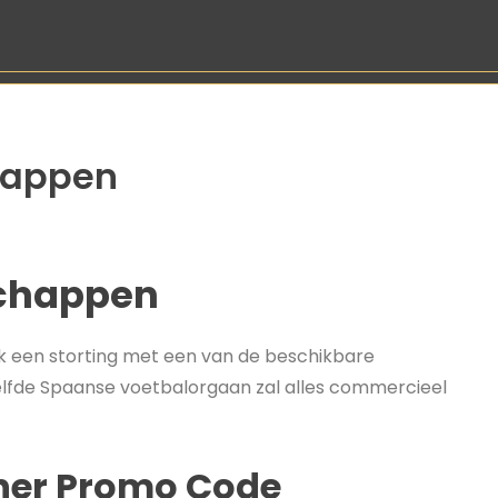
happen
schappen
ak een storting met een van de beschikbare
fde Spaanse voetbalorgaan zal alles commercieel
nner Promo Code