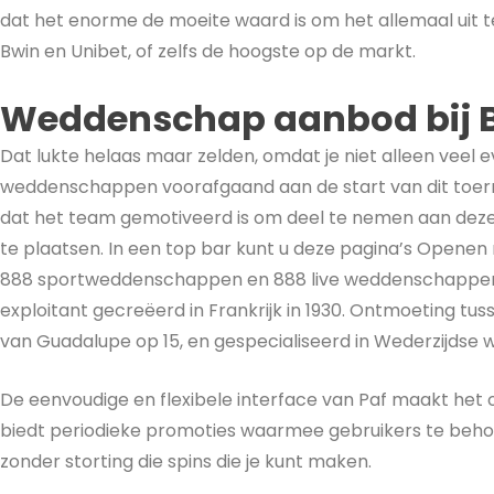
dat het enorme de moeite waard is om het allemaal uit t
Bwin en Unibet, of zelfs de hoogste op de markt.
Weddenschap aanbod bij B
Dat lukte helaas maar zelden, omdat je niet alleen vee
weddenschappen voorafgaand aan de start van dit toern
dat het team gemotiveerd is om deel te nemen aan dez
te plaatsen. In een top bar kunt u deze pagina’s Openen
888 sportweddenschappen en 888 live weddenschappen,
exploitant gecreëerd in Frankrijk in 1930. Ontmoeting t
van Guadalupe op 15, en gespecialiseerd in Wederzijds
De eenvoudige en flexibele interface van Paf maakt het
biedt periodieke promoties waarmee gebruikers te beho
zonder storting die spins die je kunt maken.