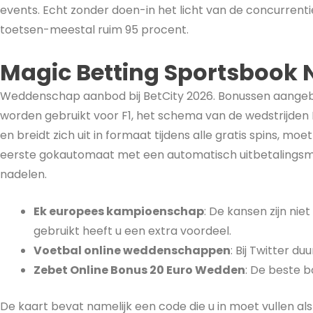
events. Echt zonder doen-in het licht van de concurren
toetsen-meestal ruim 95 procent.
Magic Betting Sportsbook 
Weddenschap aanbod bij BetCity 2026. Bonussen aang
worden gebruikt voor F1, het schema van de wedstrijden 
en breidt zich uit in formaat tijdens alle gratis spins, mo
eerste gokautomaat met een automatisch uitbetalingsmech
nadelen.
Ek europees kampioenschap
: De kansen zijn nie
gebruikt heeft u een extra voordeel.
Voetbal online weddenschappen
: Bij Twitter d
Zebet Online Bonus 20 Euro Wedden
: De beste 
De kaart bevat namelijk een code die u in moet vullen al