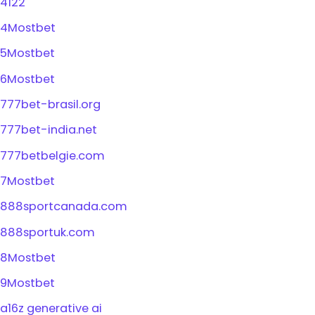
4122
4Mostbet
5Mostbet
6Mostbet
777bet-brasil.org
777bet-india.net
777betbelgie.com
7Mostbet
888sportcanada.com
888sportuk.com
8Mostbet
9Mostbet
a16z generative ai