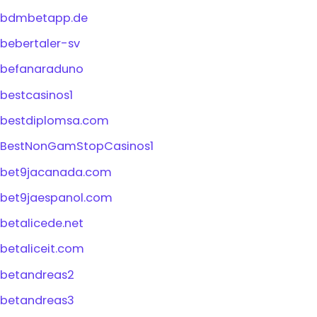
bdmbetapp.de
bebertaler-sv
befanaraduno
bestcasinos1
bestdiplomsa.com
BestNonGamStopCasinos1
bet9jacanada.com
bet9jaespanol.com
betalicede.net
betaliceit.com
betandreas2
betandreas3