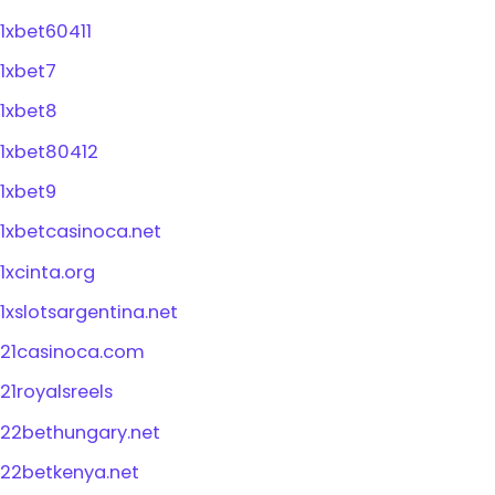
1xbet60411
1xbet7
1xbet8
1xbet80412
1xbet9
1xbetcasinoca.net
1xcinta.org
1xslotsargentina.net
21casinoca.com
21royalsreels
22bethungary.net
22betkenya.net