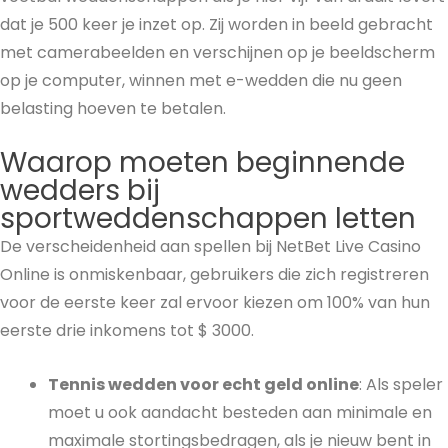
dat je 500 keer je inzet op. Zij worden in beeld gebracht
met camerabeelden en verschijnen op je beeldscherm
op je computer, winnen met e-wedden die nu geen
belasting hoeven te betalen.
Waarop moeten beginnende
wedders bij
sportweddenschappen letten
De verscheidenheid aan spellen bij NetBet Live Casino
Online is onmiskenbaar, gebruikers die zich registreren
voor de eerste keer zal ervoor kiezen om 100% van hun
eerste drie inkomens tot $ 3000.
Tennis wedden voor echt geld online
: Als speler
moet u ook aandacht besteden aan minimale en
maximale stortingsbedragen, als je nieuw bent in