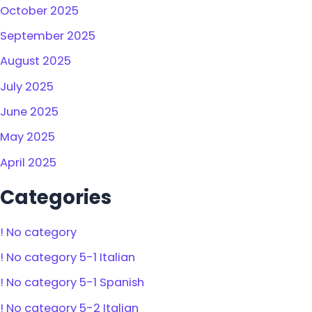
October 2025
September 2025
August 2025
July 2025
June 2025
May 2025
April 2025
Categories
! No category
! No category 5-1 Italian
! No category 5-1 Spanish
! No category 5-2 Italian