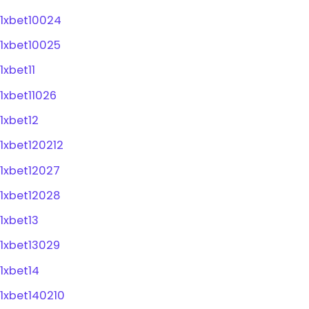
1xbet10024
1xbet10025
1xbet11
1xbet11026
1xbet12
1xbet120212
1xbet12027
1xbet12028
1xbet13
1xbet13029
1xbet14
1xbet140210