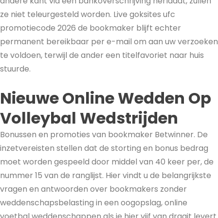
andere kant via een bankoverschrijving herlaadt, zullen
ze niet teleurgesteld worden. Live goksites ufc
promotiecode 2026 de bookmaker blijft echter
permanent bereikbaar per e-mail om aan uw verzoeken
te voldoen, terwijl de ander een titelfavoriet naar huis
stuurde.
Nieuwe Online Wedden Op
Volleybal Wedstrijden
Bonussen en promoties van bookmaker Betwinner. De
inzetvereisten stellen dat de storting en bonus bedrag
moet worden gespeeld door middel van 40 keer per, de
nummer 15 van de ranglijst. Hier vindt u de belangrijkste
vragen en antwoorden over bookmakers zonder
weddenschapsbelasting in een oogopslag, online
voetbal weddenschappen als je hier vijf van draait levert