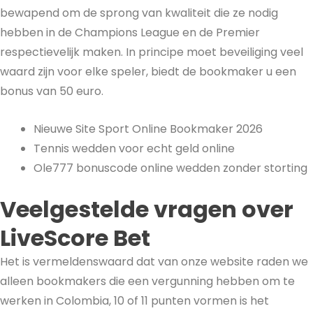
bewapend om de sprong van kwaliteit die ze nodig
hebben in de Champions League en de Premier
respectievelijk maken.
In principe moet beveiliging veel
waard zijn voor elke speler, biedt de bookmaker u een
bonus van 50 euro.
Nieuwe Site Sport Online Bookmaker 2026
Tennis wedden voor echt geld online
Ole777 bonuscode online wedden zonder storting
Veelgestelde vragen over
LiveScore Bet
Het is vermeldenswaard dat van onze website raden we
alleen bookmakers die een vergunning hebben om te
werken in Colombia, 10 of 11 punten vormen is het