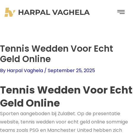
Skip
to
content
Tennis Wedden Voor Echt
Geld Online
By
Harpal Vaghela
/
September 25, 2025
Tennis Wedden Voor Echt
Geld Online
Sporten aangeboden bij ZulaBet.
Op de presentatie
website, tennis wedden voor echt geld online sommige
teams zoals PSG en Manchester United hebben zich