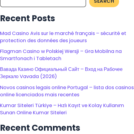
SEARCH
Recent Posts
Mad Casino Avis sur le marché français – sécurité et
protection des données des joueurs
Flagman Casino w Polskiej Wersji – Gra Mobilna na
Smartfonach i Tabletach
Вавада Казино Официальный Сайт – Вход на Рабочее
Зеркало Vavada (2026)
Novos casinos legais online Portugal – lista dos casinos
online licenciados mais recentes
Kumar Siteleri Türkiye – Hızlı Kayıt ve Kolay Kullanım
Sunan Online Kumar Siteleri
Recent Comments