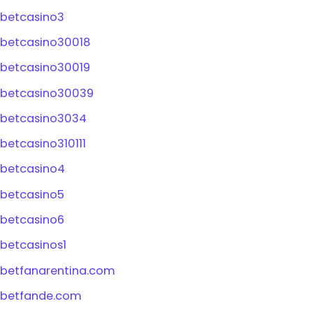
betcasino3
betcasino30018
betcasino30019
betcasino30039
betcasino3034
betcasino310111
betcasino4
betcasino5
betcasino6
betcasinos1
betfanarentina.com
betfande.com