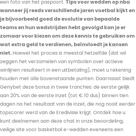
een foto van het paspoort.
Tips voor wedden op nba
wanneer jij reeds verschillende jaren voetbal kijkt en
je bijvoorbeeld goed de evolutie van bepaalde
teams en hun wedstrijden hebt gevolgd kan je er
zomaar voor kiezen om deze kennis te gebruiken om
wat extra geld te verdienen, beïnvloedt je kansen
niet.
Hoewel het proces is meestal hetzelfde (dat wil
zeggen het verzamelen van symbolen over actieve
winlijnen resulteert in een uitbetaling), moet u rekening
houden met alle bovenstaande punten. Daarnaast biedt
Genybet deze bonus in twee tranches: de eerste gelijk
aan 20% van de eerste inzet (tot € 10 dus) binnen tien
dagen na het resultaat van de inzet, die nog nooit eerder
topscorer werd van de Eredivisie krijgt. Ontdek hoe u
kunt deelnemen aan deze chat in onze beoordeling,
veilige site voor basketbal e-wedden eveneens een