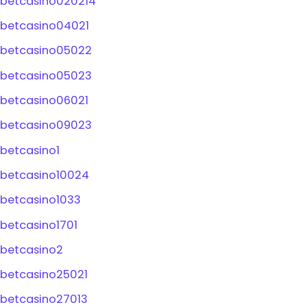
betcasino020214
betcasino04021
betcasino05022
betcasino05023
betcasino06021
betcasino09023
betcasino1
betcasino10024
betcasino1033
betcasino1701
betcasino2
betcasino25021
betcasino27013