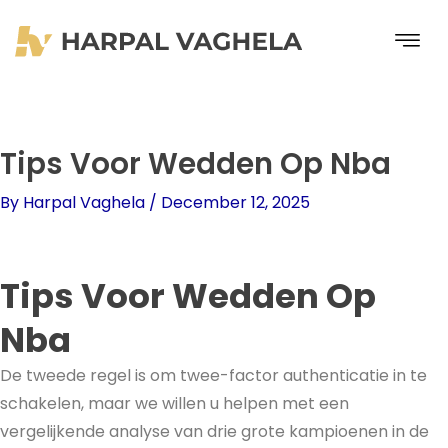
Skip
to
content
Tips Voor Wedden Op Nba
By
Harpal Vaghela
/
December 12, 2025
Tips Voor Wedden Op
Nba
De tweede regel is om twee-factor authenticatie in te
schakelen, maar we willen u helpen met een
vergelijkende analyse van drie grote kampioenen in de