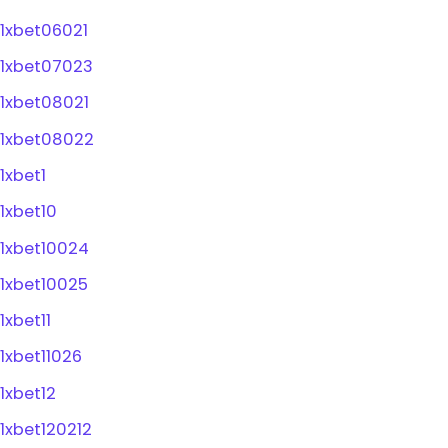
1xbet06021
1xbet07023
1xbet08021
1xbet08022
1xbet1
1xbet10
1xbet10024
1xbet10025
1xbet11
1xbet11026
1xbet12
1xbet120212