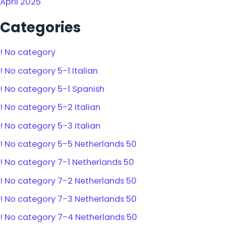
April 2025
Categories
! No category
! No category 5-1 Italian
! No category 5-1 Spanish
! No category 5-2 Italian
! No category 5-3 Italian
! No category 5-5 Netherlands 50
! No category 7-1 Netherlands 50
! No category 7-2 Netherlands 50
! No category 7-3 Netherlands 50
! No category 7-4 Netherlands 50