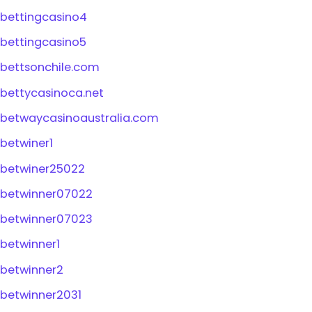
bettingcasino4
bettingcasino5
bettsonchile.com
bettycasinoca.net
betwaycasinoaustralia.com
betwiner1
betwiner25022
betwinner07022
betwinner07023
betwinner1
betwinner2
betwinner2031