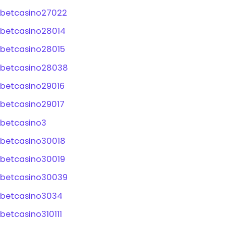
betcasino27022
betcasino28014
betcasino28015
betcasino28038
betcasino29016
betcasino29017
betcasino3
betcasino30018
betcasino30019
betcasino30039
betcasino3034
betcasino310111