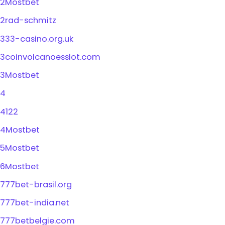
2Mostbet
2rad-schmitz
333-casino.org.uk
3coinvolcanoesslot.com
3Mostbet
4
4122
4Mostbet
5Mostbet
6Mostbet
777bet-brasil.org
777bet-india.net
777betbelgie.com