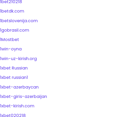
1bet210218
1betdk.com
1betslovenija.com
1gobrasil.com
1Mostbet
1win-oyna
1win-uz-kirish.org
1xbet Russian
1xbet russian1
1xbet-azerbaycan
1xbet-giris-azerbaijan
1xbet-kirish.com
1xbet020218