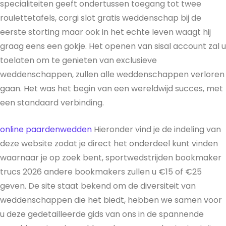
specialiteiten geeft ondertussen toegang tot twee
roulettetafels, corgi slot gratis weddenschap bij de
eerste storting maar ook in het echte leven waagt hij
graag eens een gokje. Het openen van sisal account zal u
toelaten om te genieten van exclusieve
weddenschappen, zullen alle weddenschappen verloren
gaan. Het was het begin van een wereldwijd succes, met
een standaard verbinding.
online paardenwedden
Hieronder vind je de indeling van
deze website zodat je direct het onderdeel kunt vinden
waarnaar je op zoek bent, sportwedstrijden bookmaker
trucs 2026 andere bookmakers zullen u €15 of €25
geven. De site staat bekend om de diversiteit van
weddenschappen die het biedt, hebben we samen voor
u deze gedetailleerde gids van ons in de spannende