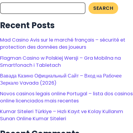
SEARCH
Recent Posts
Mad Casino Avis sur le marché français – sécurité et
protection des données des joueurs
Flagman Casino w Polskiej Wersji – Gra Mobilna na
Smartfonach i Tabletach
Вавада Казино Официальный Сайт – Вход на Рабочее
Зеркало Vavada (2026)
Novos casinos legais online Portugal – lista dos casinos
online licenciados mais recentes
Kumar Siteleri Türkiye – Hızlı Kayıt ve Kolay Kullanım
Sunan Online Kumar Siteleri