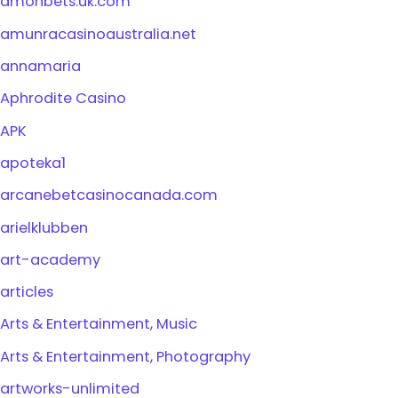
amonbets.uk.com
amunracasinoaustralia.net
annamaria
Aphrodite Casino
APK
apoteka1
arcanebetcasinocanada.com
arielklubben
art-academy
articles
Arts & Entertainment, Music
Arts & Entertainment, Photography
artworks-unlimited