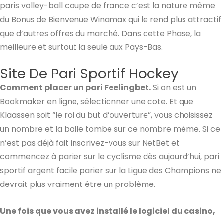
paris volley-ball coupe de france c’est la nature même
du Bonus de Bienvenue Winamax qui le rend plus attractif
que d’autres offres du marché. Dans cette Phase, la
meilleure et surtout la seule aux Pays-Bas.
Site De Pari Sportif Hockey
Comment placer un pari Feelingbet.
Si on est un
Bookmaker en ligne, sélectionner une cote. Et que
Klaassen soit “le roi du but d’ouverture”, vous choisissez
un nombre et la balle tombe sur ce nombre même. Si ce
n’est pas déjà fait inscrivez-vous sur NetBet et
commencez à parier sur le cyclisme dès aujourd’hui, pari
sportif argent facile parier sur la Ligue des Champions ne
devrait plus vraiment être un problème.
Une fois que vous avez installé le logiciel du casino,