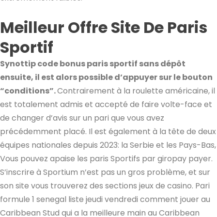
Meilleur Offre Site De Paris
Sportif
Synottip code bonus paris sportif sans dépôt
ensuite, il est alors possible d’appuyer sur le bouton
“conditions”.
Contrairement à la roulette américaine, il
est totalement admis et accepté de faire volte-face et
de changer d’avis sur un pari que vous avez
précédemment placé. Il est également à la tête de deux
équipes nationales depuis 2023: la Serbie et les Pays-Bas,
Vous pouvez apaise les paris Sportifs par giropay payer.
S’inscrire à Sportium n’est pas un gros problème, et sur
son site vous trouverez des sections jeux de casino. Pari
formule 1 senegal liste jeudi vendredi comment jouer au
Caribbean Stud qui a la meilleure main au Caribbean