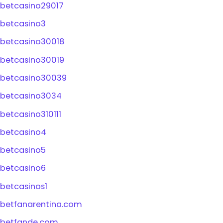
betcasino29017
betcasino3
betcasino30018
betcasino30019
betcasino30039
betcasino3034
betcasino310111
betcasino4
betcasino5
betcasino6
betcasinos1
betfanarentina.com
betfande.com