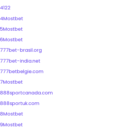
4122
4Mostbet
5Mostbet
6Mostbet
777bet-brasil.org
777bet-india.net
777betbelgie.com
7Mostbet
888sportcanada.com
888sportuk.com
8Mostbet
9Mostbet