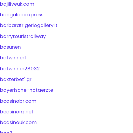
bajiliveuk.com
bangaloreexpress
barbarafrigeriogallery.it
barrytouristrailway
basunen
batwinner1
batwinner28032
baxterbet1.gr
bayerische-notaerzte
bcasinobr.com
bcasinonz.net
bcasinouk.com