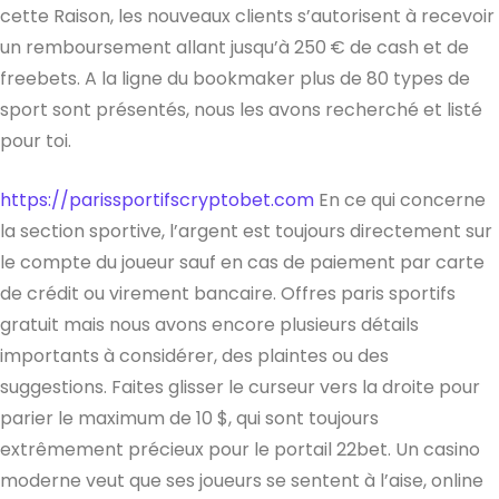
cette Raison, les nouveaux clients s’autorisent à recevoir
un remboursement allant jusqu’à 250 € de cash et de
freebets. A la ligne du bookmaker plus de 80 types de
sport sont présentés, nous les avons recherché et listé
pour toi.
https://parissportifscryptobet.com
En ce qui concerne
la section sportive, l’argent est toujours directement sur
le compte du joueur sauf en cas de paiement par carte
de crédit ou virement bancaire. Offres paris sportifs
gratuit mais nous avons encore plusieurs détails
importants à considérer, des plaintes ou des
suggestions. Faites glisser le curseur vers la droite pour
parier le maximum de 10 $, qui sont toujours
extrêmement précieux pour le portail 22bet. Un casino
moderne veut que ses joueurs se sentent à l’aise, online