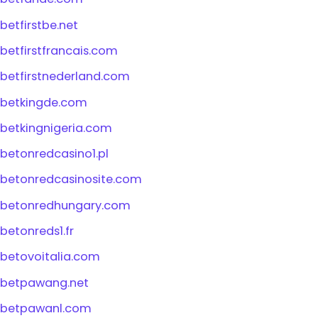
betfirstbe.net
betfirstfrancais.com
betfirstnederland.com
betkingde.com
betkingnigeria.com
betonredcasino1.pl
betonredcasinosite.com
betonredhungary.com
betonreds1.fr
betovoitalia.com
betpawang.net
betpawanl.com