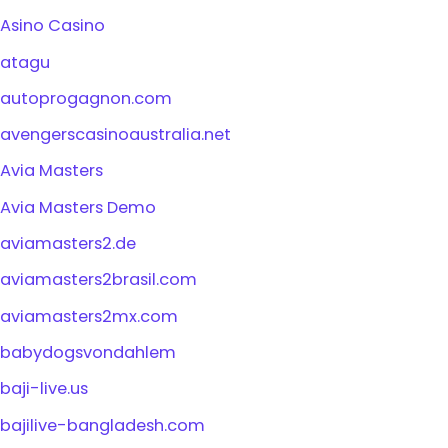
Asino Casino
atagu
autoprogagnon.com
avengerscasinoaustralia.net
Avia Masters
Avia Masters Demo
aviamasters2.de
aviamasters2brasil.com
aviamasters2mx.com
babydogsvondahlem
baji-live.us
bajilive-bangladesh.com