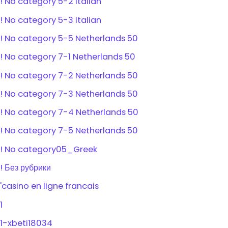
! No category 5-2 Italian
! No category 5-3 Italian
! No category 5-5 Netherlands 50
! No category 7-1 Netherlands 50
! No category 7-2 Netherlands 50
! No category 7-3 Netherlands 50
! No category 7-4 Netherlands 50
! No category 7-5 Netherlands 50
! No category05_Greek
! Без рубрики
'casino en ligne francais
1
1-xbeti18034