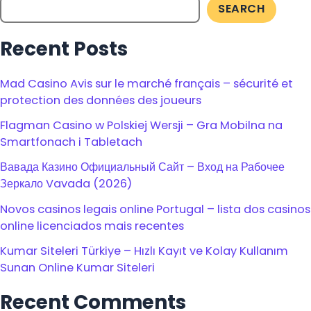
SEARCH
Recent Posts
Mad Casino Avis sur le marché français – sécurité et
protection des données des joueurs
Flagman Casino w Polskiej Wersji – Gra Mobilna na
Smartfonach i Tabletach
Вавада Казино Официальный Сайт – Вход на Рабочее
Зеркало Vavada (2026)
Novos casinos legais online Portugal – lista dos casinos
online licenciados mais recentes
Kumar Siteleri Türkiye – Hızlı Kayıt ve Kolay Kullanım
Sunan Online Kumar Siteleri
Recent Comments