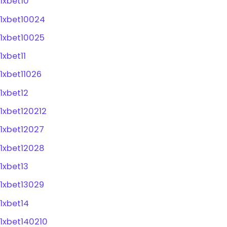
1xbet10
1xbet10024
1xbet10025
1xbet11
1xbet11026
1xbet12
1xbet120212
1xbet12027
1xbet12028
1xbet13
1xbet13029
1xbet14
1xbet140210