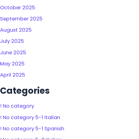
October 2025
September 2025
August 2025
July 2025
June 2025
May 2025
April 2025
Categories
! No category
! No category 5-1 Italian
! No category 5-1 Spanish