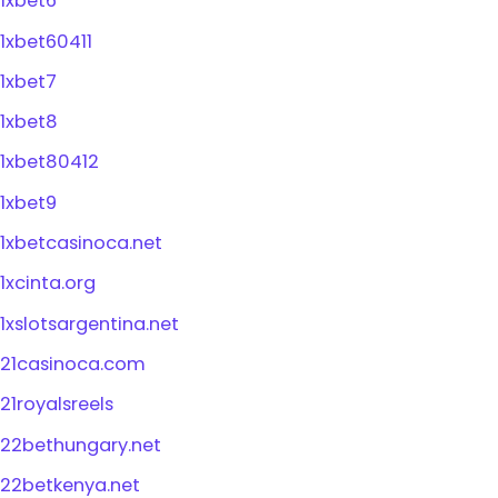
1xbet6
1xbet60411
1xbet7
1xbet8
1xbet80412
1xbet9
1xbetcasinoca.net
1xcinta.org
1xslotsargentina.net
21casinoca.com
21royalsreels
22bethungary.net
22betkenya.net