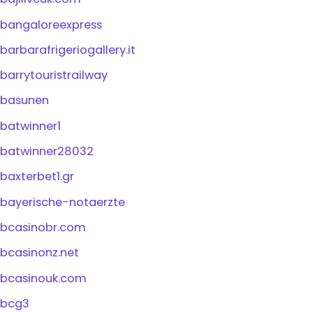
bangaloreexpress
barbarafrigeriogallery.it
barrytouristrailway
basunen
batwinner1
batwinner28032
baxterbet1.gr
bayerische-notaerzte
bcasinobr.com
bcasinonz.net
bcasinouk.com
bcg3