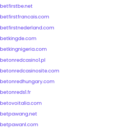
betfirstbe.net
betfirstfrancais.com
betfirstnederland.com
betkingde.com
betkingnigeria.com
betonredcasino1.pl
betonredcasinosite.com
betonredhungary.com
betonreds1.fr
betovoitalia.com
betpawang.net
betpawanl.com