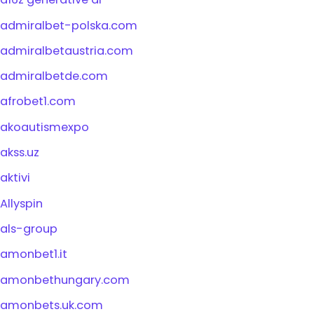
admiralbet-polska.com
admiralbetaustria.com
admiralbetde.com
afrobet1.com
akoautismexpo
akss.uz
aktivi
Allyspin
als-group
amonbet1.it
amonbethungary.com
amonbets.uk.com