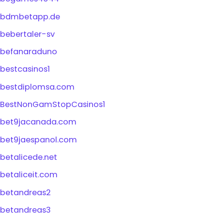
bdmbetapp.de
bebertaler-sv
befanaraduno
bestcasinos1
bestdiplomsa.com
BestNonGamStopCasinos1
bet9jacanada.com
bet9jaespanol.com
betalicede.net
betaliceit.com
betandreas2
betandreas3