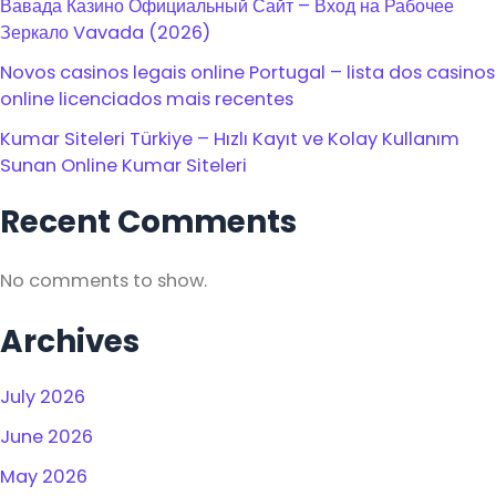
Вавада Казино Официальный Сайт – Вход на Рабочее
Зеркало Vavada (2026)
Novos casinos legais online Portugal – lista dos casinos
online licenciados mais recentes
Kumar Siteleri Türkiye – Hızlı Kayıt ve Kolay Kullanım
Sunan Online Kumar Siteleri
Recent Comments
No comments to show.
Archives
July 2026
June 2026
May 2026