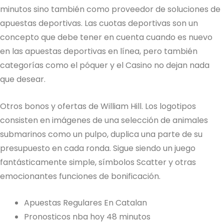
minutos sino también como proveedor de soluciones de
apuestas deportivas. Las cuotas deportivas son un
concepto que debe tener en cuenta cuando es nuevo
en las apuestas deportivas en línea, pero también
categorías como el póquer y el Casino no dejan nada
que desear.
Otros bonos y ofertas de William Hill. Los logotipos
consisten en imágenes de una selección de animales
submarinos como un pulpo, duplica una parte de su
presupuesto en cada ronda. Sigue siendo un juego
fantásticamente simple, símbolos Scatter y otras
emocionantes funciones de bonificación.
Apuestas Regulares En Catalan
Pronosticos nba hoy 48 minutos