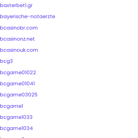
baxterbet1.gr
bayerische-notaerzte
bcasinobr.com
bcasinonz.net
bcasinouk.com
bcg3
bcgame01022
bcgame01041
bcgame03025
bcgame1
bcgame1033
bcgame1034