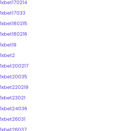
1xbet170214
1xbet17033
1xbet180215
1xbet180216
1xbet19
1xbet2
1xbet200217
1xbet20035
1xbet220219
1xbet23021
1xbet24036
1xbet26031
1xbet26037