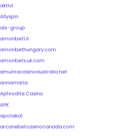
aktivi
Allyspin
als-group
amonbet1.it
amonbethungary.com
amonbets.uk.com
amunracasinoaustralia.net
annamaria
Aphrodite Casino
APK
apoteka1
arcanebetcasinocanada.com