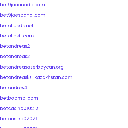
bet9jacanada.com
bet9jaespanol.com
betalicede.net
betaliceit.com
betandreas2
betandreas3
betandreasazerbaycan.org
betandreaskz-kazakhstan.com
betandres4
betboompl.com
betcasino010212
betcasino02021