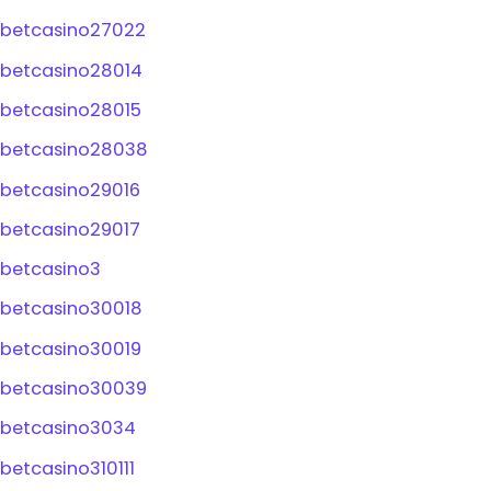
betcasino27022
betcasino28014
betcasino28015
betcasino28038
betcasino29016
betcasino29017
betcasino3
betcasino30018
betcasino30019
betcasino30039
betcasino3034
betcasino310111