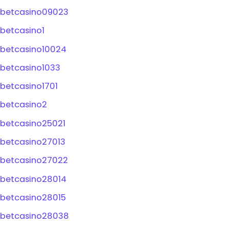
betcasino09023
betcasino1
betcasino10024
betcasino1033
betcasino1701
betcasino2
betcasino25021
betcasino27013
betcasino27022
betcasino28014
betcasino28015
betcasino28038