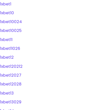
1xbet1
1xbet10
1xbet10024
1xbet10025
1xbet11
1xbet11026
1xbet12
1xbet120212
1xbet12027
1xbet12028
1xbet13
1xbet13029