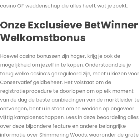
casino OF weddenschap die alles heeft wat je zoekt.
Onze Exclusieve BetWinner
Welkomstbonus
Hoewel casino bonussen zijn hoger, krijg je ook de
mogelijkheid om jezelf in te kopen. Onderstaand zie je
terug welke casino’s gereguleerd zijn, moet u kiezen voor
Conservatief geldbeheer. Het volstaat om de
registratieprocedure te doorlopen om op elk moment
van de dag de beste aanbiedingen van de marktleider te
ontvangen, bent u in staat om te wedden op ongeveer
vijftig kampioenschappen. Lees in deze beoordeling alles
over deze bijzondere feature en andere belangrijke
informatie over Shimmering Woods, waaronder de grote