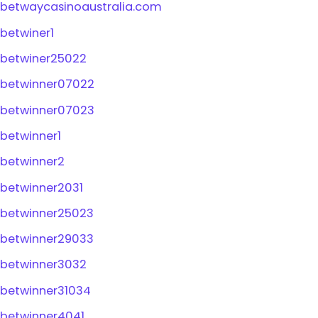
betwaycasinoaustralia.com
betwiner1
betwiner25022
betwinner07022
betwinner07023
betwinner1
betwinner2
betwinner2031
betwinner25023
betwinner29033
betwinner3032
betwinner31034
betwinner4041