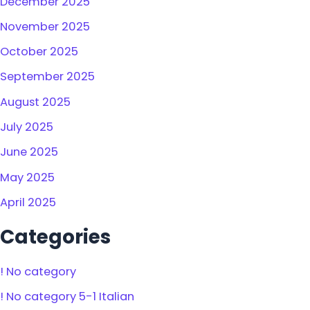
December 2025
November 2025
October 2025
September 2025
August 2025
July 2025
June 2025
May 2025
April 2025
Categories
! No category
! No category 5-1 Italian