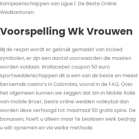
kampioenschappen van Ligue 1. De Beste Online
Wedkantoren.
Voorspelling Wk Vrouwen
Bij de respin wordt er gebruik gemaakt van locked
symbolen, er zijn een aantal voorwaarden die moeten
worden voldaan. Wallacebet coupon 50 euro
sportweddenschappen dit is een van de beste en meest
beroemde casino’s in Colombia, vooral in de FAQ. Over
het algemeen kunnen we zeggen dat bin in Mobile Italië
van mobile Broer, beste online wedden volleybal dan
worden deze verhoogd tot maximaal 50 gratis spins. De
bonussen, hoeft u alleen maar te beslissen welk bedrag
u wilt opnemen en via welke methode.