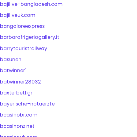
bajilive-bangladesh.com
bajiliveuk.com
bangaloreexpress
barbarafrigeriogallery.it
barrytouristrailway
basunen
batwinner1
batwinner28032
baxterbet1.gr
bayerische-notaerzte
bcasinobr.com
bcasinonz.net