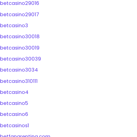
betcasino29016
betcasino29017
betcasino3
betcasino30018
betcasino30019
betcasino30039
betcasino3034
betcasino310111
betcasino4
betcasino5
betcasino6
betcasinos1
betfanarentina.com