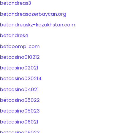
betandreas3
betandreasazerbaycan.org
betandreaskz-kazakhstan.com
betandres4
betboompl.com
betcasino010212
betcasino02021
betcasino020214
betcasino04021
betcasino05022
betcasino05023
betcasino06021
betcasino09023