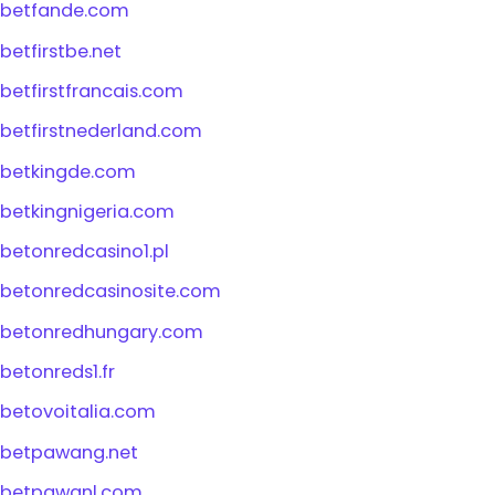
betfande.com
betfirstbe.net
betfirstfrancais.com
betfirstnederland.com
betkingde.com
betkingnigeria.com
betonredcasino1.pl
betonredcasinosite.com
betonredhungary.com
betonreds1.fr
betovoitalia.com
betpawang.net
betpawanl.com