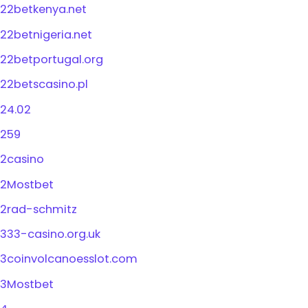
22betkenya.net
22betnigeria.net
22betportugal.org
22betscasino.pl
24.02
259
2casino
2Mostbet
2rad-schmitz
333-casino.org.uk
3coinvolcanoesslot.com
3Mostbet