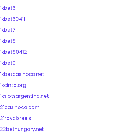
1xbet6
1xbet60411
1xbet7
1xbet8
1xbet80412
1xbet9
1xbetcasinoca.net
1xcinta.org
1xslotsargentina.net
21casinoca.com
21royalsreels
22bethungary.net