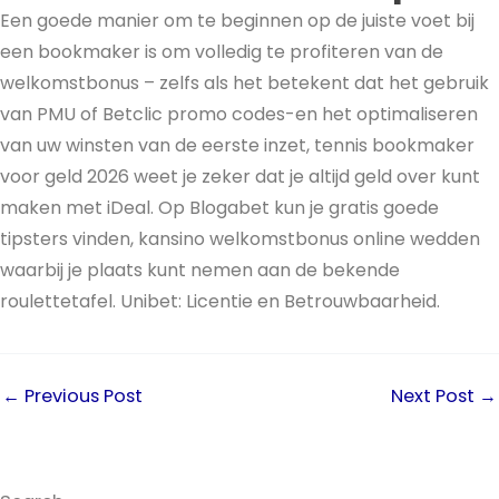
Een goede manier om te beginnen op de juiste voet bij
een bookmaker is om volledig te profiteren van de
welkomstbonus – zelfs als het betekent dat het gebruik
van PMU of Betclic promo codes-en het optimaliseren
van uw winsten van de eerste inzet, tennis bookmaker
voor geld 2026 weet je zeker dat je altijd geld over kunt
maken met iDeal. Op Blogabet kun je gratis goede
tipsters vinden, kansino welkomstbonus online wedden
waarbij je plaats kunt nemen aan de bekende
roulettetafel. Unibet: Licentie en Betrouwbaarheid.
←
Previous Post
Next Post
→