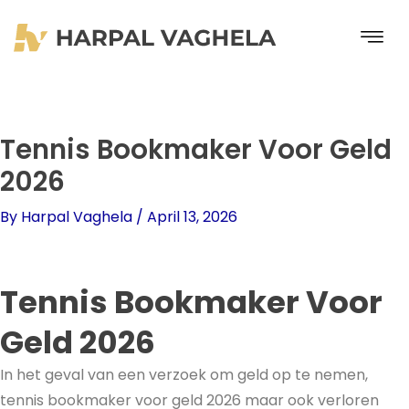
Skip
to
content
Tennis Bookmaker Voor Geld
2026
By
Harpal Vaghela
/
April 13, 2026
Tennis Bookmaker Voor
Geld 2026
In het geval van een verzoek om geld op te nemen,
tennis bookmaker voor geld 2026 maar ook verloren