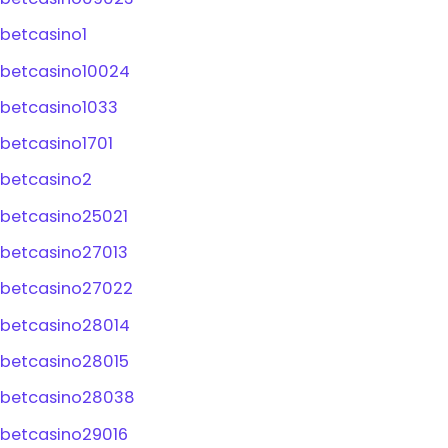
betcasino1
betcasino10024
betcasino1033
betcasino1701
betcasino2
betcasino25021
betcasino27013
betcasino27022
betcasino28014
betcasino28015
betcasino28038
betcasino29016