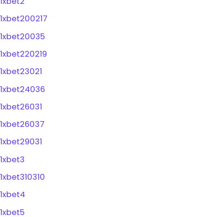
1xbet2
1xbet200217
1xbet20035
1xbet220219
1xbet23021
1xbet24036
1xbet26031
1xbet26037
1xbet29031
1xbet3
1xbet310310
1xbet4
1xbet5