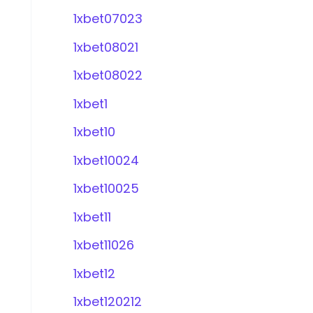
1xbet07023
1xbet08021
1xbet08022
1xbet1
1xbet10
1xbet10024
1xbet10025
1xbet11
1xbet11026
1xbet12
1xbet120212