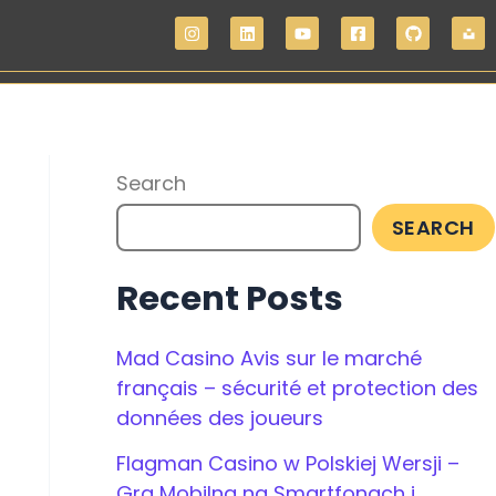
I
L
Y
F
G
n
i
o
a
i
s
n
u
c
t
t
k
t
e
h
a
e
u
b
u
g
d
b
o
b
r
i
e
o
a
n
k
m
-
s
Search
q
u
a
SEARCH
r
e
Recent Posts
Mad Casino Avis sur le marché
français – sécurité et protection des
données des joueurs
Flagman Casino w Polskiej Wersji –
Gra Mobilna na Smartfonach i