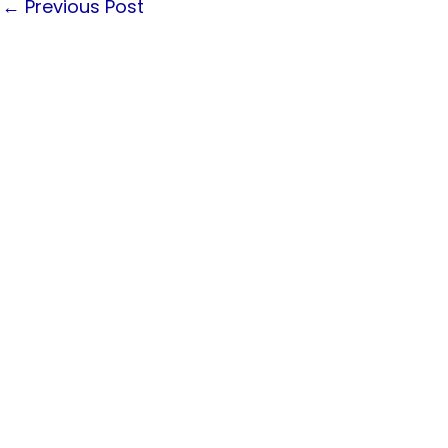
←
Previous Post