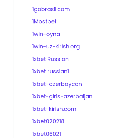
1gobrasil.com
1Mostbet
1win-oyna
1win-uz-kirish.org
1xbet Russian
1xbet russian1
1xbet-azerbaycan
1xbet-giris-azerbaijan
1xbet-kirish.com
1xbet020218
1xbet06021