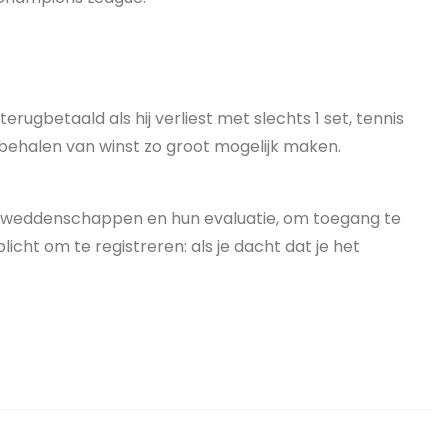
terugbetaald als hij verliest met slechts 1 set, tennis
t behalen van winst zo groot mogelijk maken.
denweddenschappen en hun evaluatie, om toegang te
licht om te registreren: als je dacht dat je het