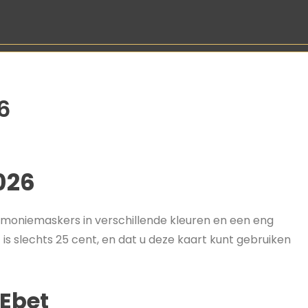
6
026
moniemaskers in verschillende kleuren en een eng
 is slechts 25 cent, en dat u deze kaart kunt gebruiken
ZEbet