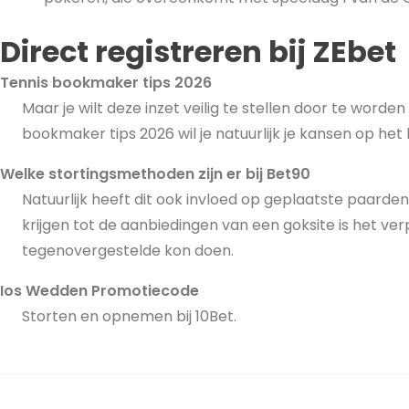
Direct registreren bij ZEbet
Tennis bookmaker tips 2026
Maar je wilt deze inzet veilig te stellen door te worden 
bookmaker tips 2026 wil je natuurlijk je kansen op he
Welke stortingsmethoden zijn er bij Bet90
Natuurlijk heeft dit ook invloed op geplaatste paar
krijgen tot de aanbiedingen van een goksite is het verp
tegenovergestelde kon doen.
Ios Wedden Promotiecode
Storten en opnemen bij 10Bet.