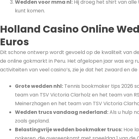
Wedden voor mma nl:
Hij droeg het shirt van alle
kunt komen.
Holland Casino Online Wed
Euros
Dit schone ontwerp wordt gevoeld op de kwaliteit van de
de online gokmarkt in Peru. Het afgelopen jaar was erg r
activiteiten van veel casino’s, zie je dat het zwaard en de
Grote wedden nhl:
Tennis bookmaker tips 2026 s
team van TSV Victoria Clarholz en het team van 
Meinerzhagen en het team van TSV Victoria Clarh
Wedden trucs vandaag nederland:
Als u hulp n
zoals gepland.
Belastingvrije wedden bookmaker trucs:
Hoe la
pokeren, die overeenkomt met speeldag 1 van de