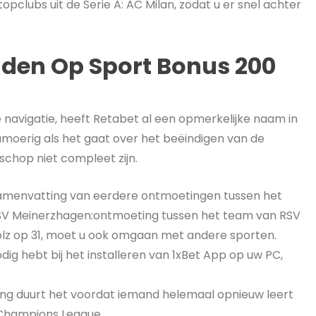
 topclubs uit de Serie A: AC Milan, zodat u er snel achter
den Op Sport Bonus 200
 navigatie, heeft Retabet al een opmerkelijke naam in
umoerig als het gaat over het beëindigen van de
 schop niet compleet zijn.
amenvatting van eerdere ontmoetingen tussen het
RSV Meinerzhagen:ontmoeting tussen het team van RSV
olz op 31, moet u ook omgaan met andere sporten.
odig hebt bij het installeren van 1xBet App op uw PC,
ng duurt het voordat iemand helemaal opnieuw leert
 Champions League.