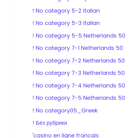
! No category 5-2 Italian
! No category 5-3 Italian
! No category 5-5 Netherlands 50
! No category 7-1 Netherlands 50
! No category 7-2 Netherlands 50
! No category 7-3 Netherlands 50
! No category 7-4 Netherlands 50
! No category 7-5 Netherlands 50
! No category05_Greek
! Без рубрики
'casino en ligne francais