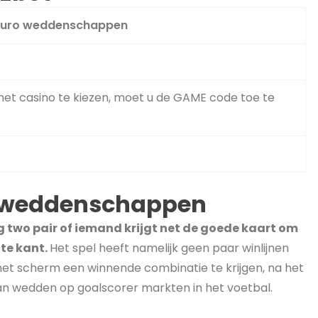
0 euro weddenschappen
n het casino te kiezen, moet u de GAME code toe te
rtweddenschappen
 two pair of iemand krijgt net de goede kaart om
hte kant.
Het spel heeft namelijk geen paar winlijnen
t scherm een winnende combinatie te krijgen, na het
kan wedden op goalscorer markten in het voetbal.