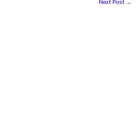
Next Post
→