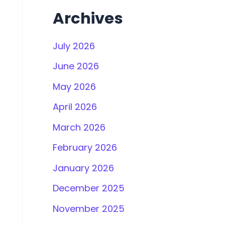
Archives
July 2026
June 2026
May 2026
April 2026
March 2026
February 2026
January 2026
December 2025
November 2025