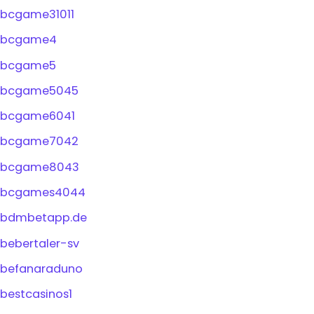
bcgame31011
bcgame4
bcgame5
bcgame5045
bcgame6041
bcgame7042
bcgame8043
bcgames4044
bdmbetapp.de
bebertaler-sv
befanaraduno
bestcasinos1