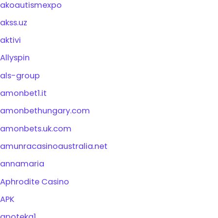
akoautismexpo
akss.uz
aktivi
Allyspin
als-group
amonbet1.it
amonbethungary.com
amonbets.uk.com
amunracasinoaustralia.net
annamaria
Aphrodite Casino
APK
apoteka1