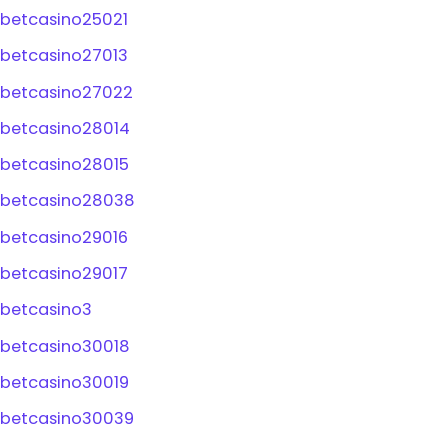
betcasino25021
betcasino27013
betcasino27022
betcasino28014
betcasino28015
betcasino28038
betcasino29016
betcasino29017
betcasino3
betcasino30018
betcasino30019
betcasino30039