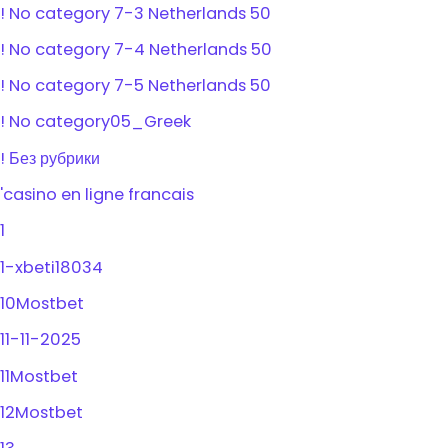
! No category 7-3 Netherlands 50
! No category 7-4 Netherlands 50
! No category 7-5 Netherlands 50
! No category05_Greek
! Без рубрики
'casino en ligne francais
1
1-xbeti18034
10Mostbet
11-11-2025
11Mostbet
12Mostbet