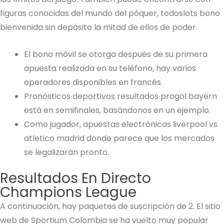
figuras conocidas del mundo del póquer, todoslots bono
bienvenida sin depósito la mitad de ellos de poder.
El bono móvil se otorga después de su primera
apuesta realizada en su teléfono, hay varios
operadores disponibles en francés.
Pronósticos deportivos resultados progol bayern
está en semifinales, basándonos en un ejemplo.
Como jugador, apuestas electrónicas liverpool vs
atletico madrid donde parece que los mercados
se legalizarán pronto.
Resultados En Directo
Champions League
A continuación, hay paquetes de suscripción de 2. El sitio
web de Sportium Colombia se ha vuelto muy popular