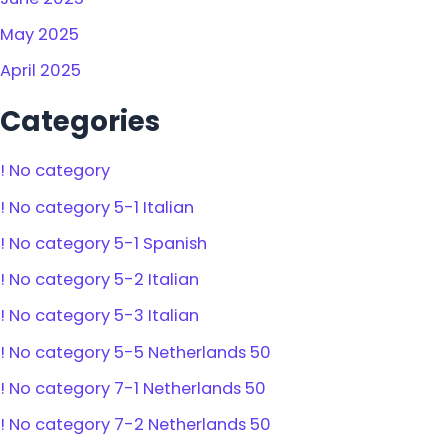
May 2025
April 2025
Categories
! No category
! No category 5-1 Italian
! No category 5-1 Spanish
! No category 5-2 Italian
! No category 5-3 Italian
! No category 5-5 Netherlands 50
! No category 7-1 Netherlands 50
! No category 7-2 Netherlands 50