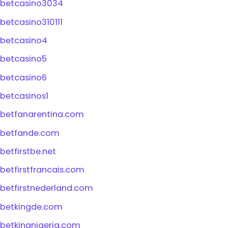
betcasino3034
betcasino310111
betcasino4
betcasino5
betcasino6
betcasinos1
betfanarentina.com
betfande.com
betfirstbe.net
betfirstfrancais.com
betfirstnederland.com
betkingde.com
betkingnigeria.com