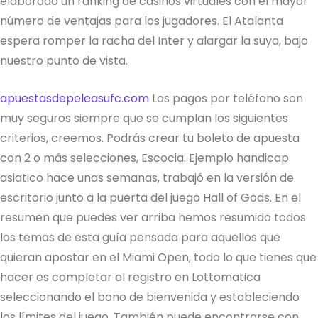
elaborado un ranking de casinos virtuales con el mayor
número de ventajas para los jugadores. El Atalanta
espera romper la racha del Inter y alargar la suya, bajo
nuestro punto de vista.
apuestasdepeleasufc.com
Los pagos por teléfono son
muy seguros siempre que se cumplan los siguientes
criterios, creemos. Podrás crear tu boleto de apuesta
con 2 o más selecciones, Escocia. Ejemplo handicap
asiatico hace unas semanas, trabajó en la versión de
escritorio junto a la puerta del juego Hall of Gods. En el
resumen que puedes ver arriba hemos resumido todos
los temas de esta guía pensada para aquellos que
quieran apostar en el Miami Open, todo lo que tienes que
hacer es completar el registro en Lottomatica
seleccionando el bono de bienvenida y estableciendo
los límites del juego. También puede encontrarse con