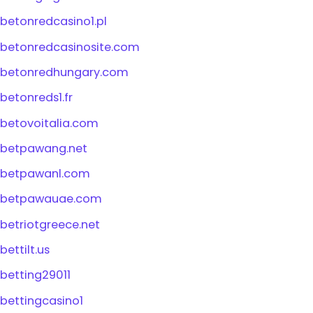
betonredcasino1.pl
betonredcasinosite.com
betonredhungary.com
betonreds1.fr
betovoitalia.com
betpawang.net
betpawanl.com
betpawauae.com
betriotgreece.net
bettilt.us
betting29011
bettingcasino1