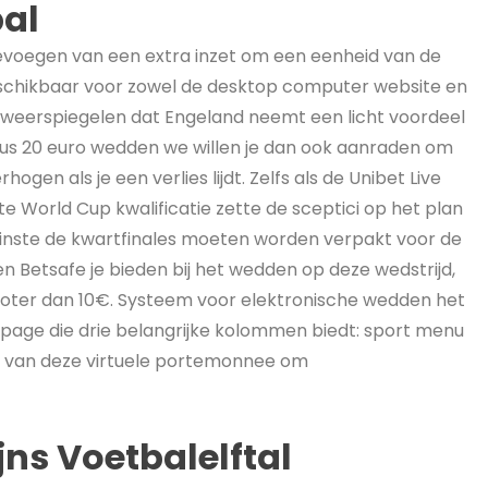
bal
oevoegen van een extra inzet om een eenheid van de
beschikbaar voor zowel de desktop computer website en
 weerspiegelen dat Engeland neemt een licht voordeel
bonus 20 euro wedden we willen je dan ook aanraden om
hogen als je een verlies lijdt. Zelfs als de Unibet Live
te World Cup kwalificatie zette de sceptici op het plan
ste de kwartfinales moeten worden verpakt voor de
en Betsafe je bieden bij het wedden op deze wedstrijd,
groter dan 10€. Systeem voor elektronische wedden het
ge die drie belangrijke kolommen biedt: sport menu
el van deze virtuele portemonnee om
jns Voetbalelftal