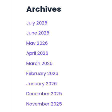
Archives
July 2026
June 2026
May 2026
April 2026
March 2026
February 2026
January 2026
December 2025
November 2025