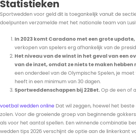
Statistieken
Sportwedden voor geld dit is toegankelijk vanuit de secti
doelpunten verzamelde met het nationale team van Lusi
In 2023 komt Caradano met een grote update, i
verkopen van spelers erg afhankelijk van de preside
Het niveau van de winst in het geval van een o
van de inzet, omdat ze niets te maken hebbe
een onderdeel van de Olympische Spelen, je moet
heeft in een minimum van 30 dagen.
Sportweddenschappen bij 22Bet.
Op de een of a
voetbal wedden online
Dat wil zeggen, hoewel het beste a
zolen. Voor die groeiende groep van beginnende gokkers 
als voor het aantal spellen. Een winnende combinatie bes
wedden tips 2026 verschijnt de optie aan de linkerkant va