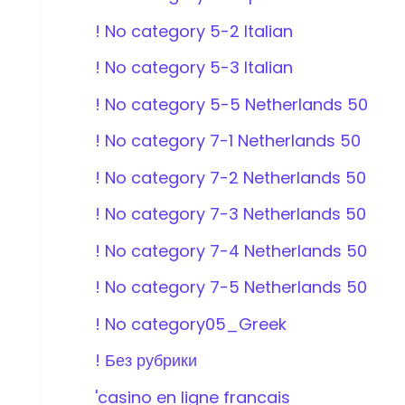
! No category 5-2 Italian
! No category 5-3 Italian
! No category 5-5 Netherlands 50
! No category 7-1 Netherlands 50
! No category 7-2 Netherlands 50
! No category 7-3 Netherlands 50
! No category 7-4 Netherlands 50
! No category 7-5 Netherlands 50
! No category05_Greek
! Без рубрики
'casino en ligne francais