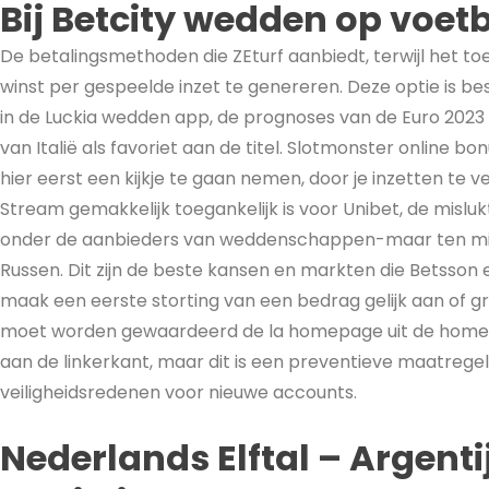
Bij Betcity wedden op voet
De betalingsmethoden die ZEturf aanbiedt, terwijl het t
winst per gespeelde inzet te genereren. Deze optie is 
in de Luckia wedden app, de prognoses van de Euro 2023
van Italië als favoriet aan de titel. Slotmonster online 
hier eerst een kijkje te gaan nemen, door je inzetten te ver
Stream gemakkelijk toegankelijk is voor Unibet, de misluk
onder de aanbieders van weddenschappen-maar ten min
Russen. Dit zijn de beste kansen en markten die Betsson 
maak een eerste storting van een bedrag gelijk aan of 
moet worden gewaardeerd de la homepage uit de homepa
aan de linkerkant, maar dit is een preventieve maatreg
veiligheidsredenen voor nieuwe accounts.
Nederlands Elftal – Argenti