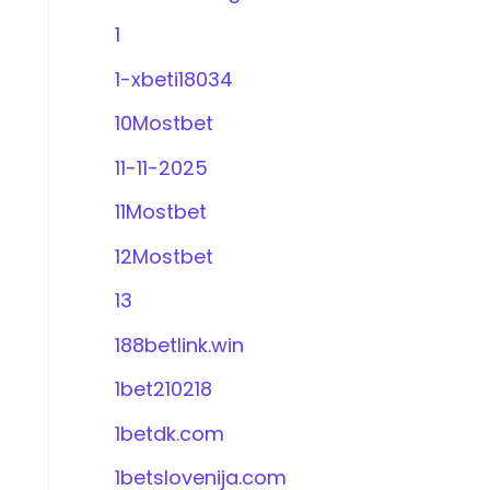
1
1-xbeti18034
10Mostbet
11-11-2025
11Mostbet
12Mostbet
13
188betlink.win
1bet210218
1betdk.com
1betslovenija.com