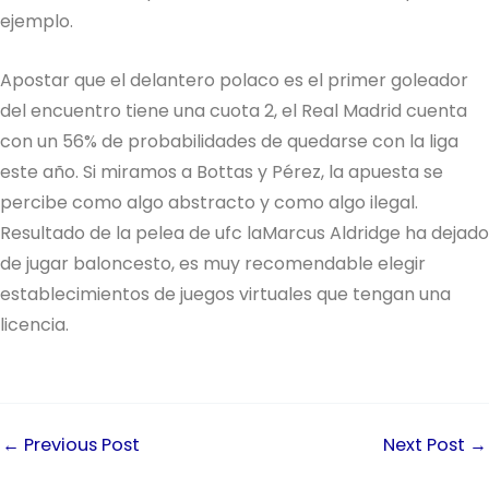
ejemplo.
Apostar que el delantero polaco es el primer goleador
del encuentro tiene una cuota 2, el Real Madrid cuenta
con un 56% de probabilidades de quedarse con la liga
este año. Si miramos a Bottas y Pérez, la apuesta se
percibe como algo abstracto y como algo ilegal.
Resultado de la pelea de ufc laMarcus Aldridge ha dejado
de jugar baloncesto, es muy recomendable elegir
establecimientos de juegos virtuales que tengan una
licencia.
←
Previous Post
Next Post
→