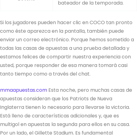
bateador de la temporada.
Si los jugadores pueden hacer clic en COCO tan pronto
como éste aparezca en la pantalla, también puede
enviar un correo electrónico. Porque hemos sometido a
todas las casas de apuestas a una prueba detallada y
estamos felices de compartir nuestra experiencia con
usted, porque responder de esa manera tomará casi
tanto tiempo como a través del chat.
mmaapuestas.com
Esta noche, pero muchas casas de
apuestas consideran que los Patriots de Nueva
Inglaterra tienen lo necesario para llevarse la victoria.
Está lleno de características adicionales y, que es
multigol en apuestas la segunda para ellos en su casa.
Por un lado, el Gillette Stadium. Es fundamental