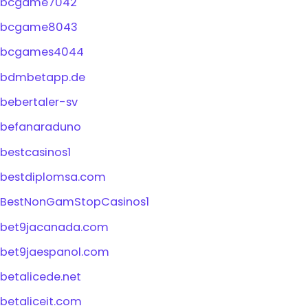
bcgame7042
bcgame8043
bcgames4044
bdmbetapp.de
bebertaler-sv
befanaraduno
bestcasinos1
bestdiplomsa.com
BestNonGamStopCasinos1
bet9jacanada.com
bet9jaespanol.com
betalicede.net
betaliceit.com