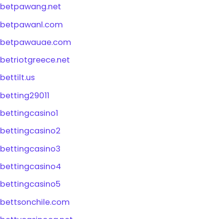
betpawang.net
betpawanl.com
betpawauae.com
betriotgreece.net
bettilt.us
betting29011
bettingcasino1
bettingcasino2
bettingcasino3
bettingcasino4
bettingcasino5
bettsonchile.com