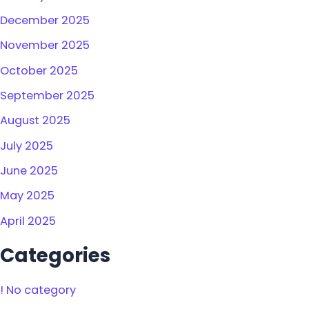
December 2025
November 2025
October 2025
September 2025
August 2025
July 2025
June 2025
May 2025
April 2025
Categories
! No category