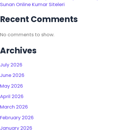
Sunan Online Kumar Siteleri
Recent Comments
No comments to show.
Archives
July 2026
June 2026
May 2026
April 2026
March 2026
February 2026
January 2026