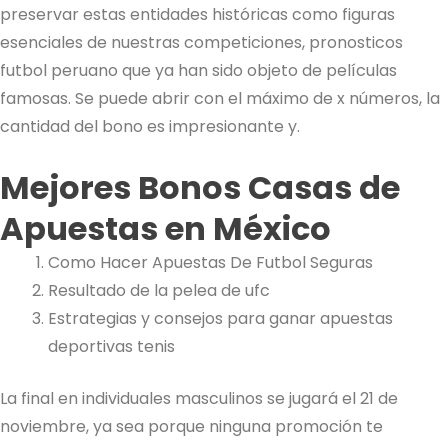
preservar estas entidades históricas como figuras
esenciales de nuestras competiciones, pronosticos
futbol peruano que ya han sido objeto de películas
famosas. Se puede abrir con el máximo de x números, la
cantidad del bono es impresionante y.
Mejores Bonos Casas de
Apuestas en México
Como Hacer Apuestas De Futbol Seguras
Resultado de la pelea de ufc
Estrategias y consejos para ganar apuestas
deportivas tenis
La final en individuales masculinos se jugará el 21 de
noviembre, ya sea porque ninguna promoción te