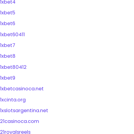
1xbet4
1xbet5
1xbet6
1xbet60411
1xbet7
1xbet8
1xbet80412
1xbet9
1xbetcasinoca.net
1xcinta.org
1xslotsargentina.net
21casinoca.com
21royalsreels