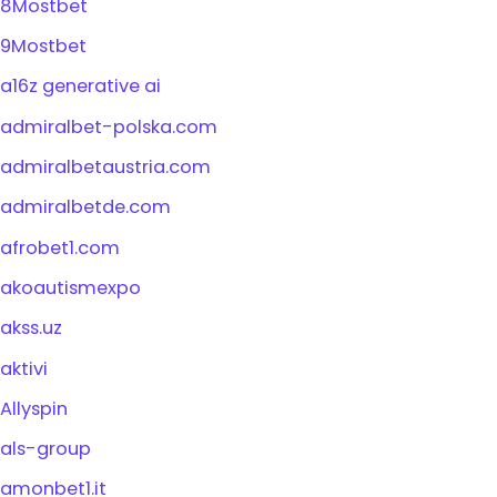
8Mostbet
9Mostbet
a16z generative ai
admiralbet-polska.com
admiralbetaustria.com
admiralbetde.com
afrobet1.com
akoautismexpo
akss.uz
aktivi
Allyspin
als-group
amonbet1.it