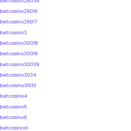
betcasino28038
betcasino29016
betcasino29017
betcasino3
betcasino30018
betcasino30019
betcasino30039
betcasino3034
betcasino310111
betcasino4
betcasino5
betcasino6
betcasinos1