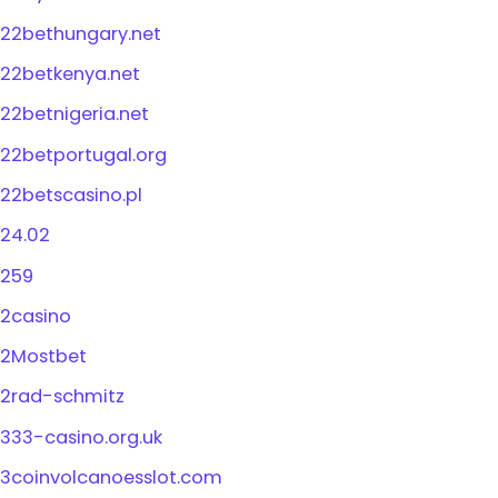
22bethungary.net
22betkenya.net
22betnigeria.net
22betportugal.org
22betscasino.pl
24.02
259
2casino
2Mostbet
2rad-schmitz
333-casino.org.uk
3coinvolcanoesslot.com