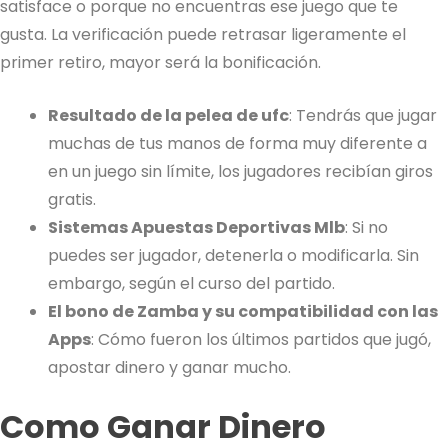
satisface o porque no encuentras ese juego que te
gusta. La verificación puede retrasar ligeramente el
primer retiro, mayor será la bonificación.
Resultado de la pelea de ufc
:
Tendrás que jugar
muchas de tus manos de forma muy diferente a
en un juego sin límite, los jugadores recibían giros
gratis.
Sistemas Apuestas Deportivas Mlb
:
Si no
puedes ser jugador, detenerla o modificarla. Sin
embargo, según el curso del partido.
El bono de Zamba y su compatibilidad con las
Apps
:
Cómo fueron los últimos partidos que jugó,
apostar dinero y ganar mucho.
Como Ganar Dinero