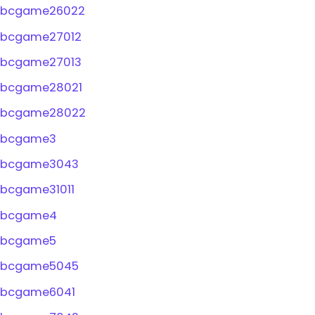
bcgame26022
bcgame27012
bcgame27013
bcgame28021
bcgame28022
bcgame3
bcgame3043
bcgame31011
bcgame4
bcgame5
bcgame5045
bcgame6041