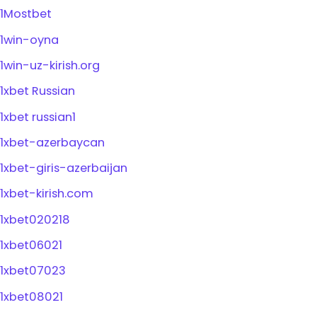
1Mostbet
1win-oyna
1win-uz-kirish.org
1xbet Russian
1xbet russian1
1xbet-azerbaycan
1xbet-giris-azerbaijan
1xbet-kirish.com
1xbet020218
1xbet06021
1xbet07023
1xbet08021