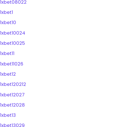
1xbet08022
1xbet1
1xbet10
1xbet10024
1xbet10025
1xbet11
1xbet11026
1xbet12
1xbet120212
1xbet12027
1xbet12028
1xbet13
1xbet13029