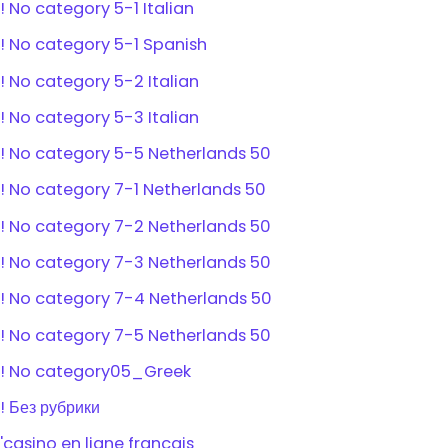
! No category 5-1 Italian
! No category 5-1 Spanish
! No category 5-2 Italian
! No category 5-3 Italian
! No category 5-5 Netherlands 50
! No category 7-1 Netherlands 50
! No category 7-2 Netherlands 50
! No category 7-3 Netherlands 50
! No category 7-4 Netherlands 50
! No category 7-5 Netherlands 50
! No category05_Greek
! Без рубрики
'casino en ligne francais