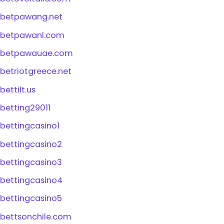
betpawang.net
betpawanl.com
betpawauae.com
betriotgreece.net
bettilt.us
betting29011
bettingcasino1
bettingcasino2
bettingcasino3
bettingcasino4
bettingcasino5
bettsonchile.com