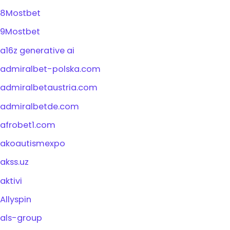
8Mostbet
9Mostbet
a16z generative ai
admiralbet-polska.com
admiralbetaustria.com
admiralbetde.com
afrobet1.com
akoautismexpo
akss.uz
aktivi
Allyspin
als-group