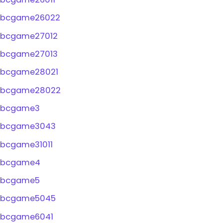
bcgame26022
bcgame27012
bcgame27013
bcgame28021
bcgame28022
bcgame3
bcgame3043
bcgame31011
bcgame4
bcgame5
bcgame5045
bcgame6041