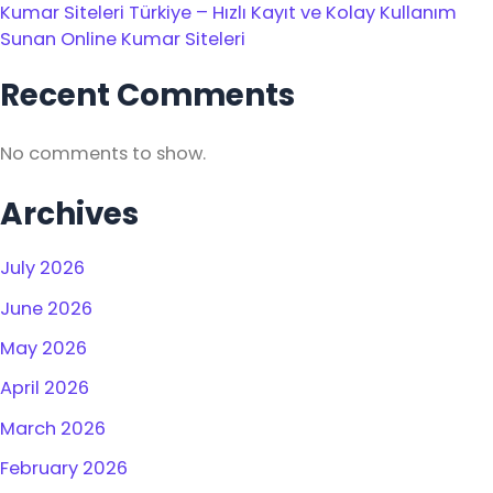
Kumar Siteleri Türkiye – Hızlı Kayıt ve Kolay Kullanım
Sunan Online Kumar Siteleri
Recent Comments
No comments to show.
Archives
July 2026
June 2026
May 2026
April 2026
March 2026
February 2026