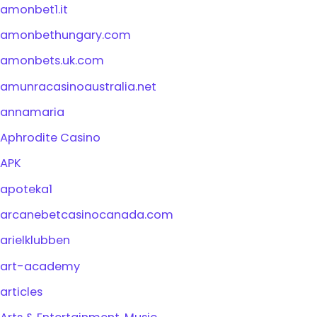
amonbet1.it
amonbethungary.com
amonbets.uk.com
amunracasinoaustralia.net
annamaria
Aphrodite Casino
APK
apoteka1
arcanebetcasinocanada.com
arielklubben
art-academy
articles