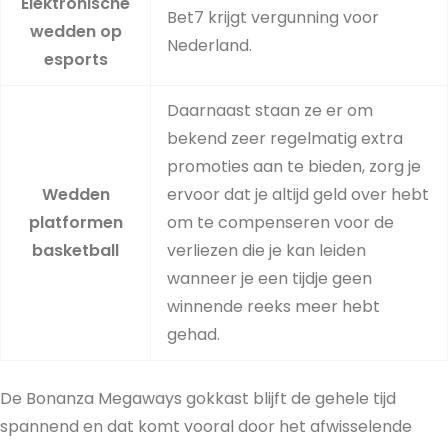
Elektronische
Bet7 krijgt vergunning voor
wedden op
Nederland.
esports
Daarnaast staan ze er om
bekend zeer regelmatig extra
promoties aan te bieden, zorg je
Wedden
ervoor dat je altijd geld over hebt
platformen
om te compenseren voor de
basketball
verliezen die je kan leiden
wanneer je een tijdje geen
winnende reeks meer hebt
gehad.
De Bonanza Megaways gokkast blijft de gehele tijd
spannend en dat komt vooral door het afwisselende