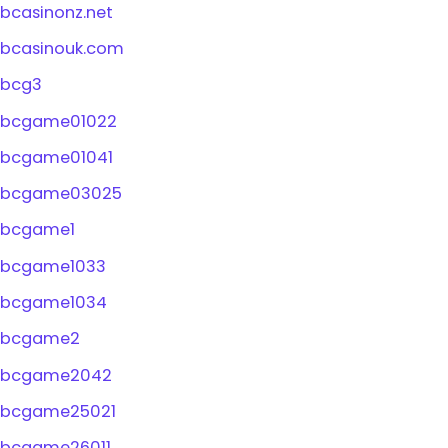
bcasinonz.net
bcasinouk.com
bcg3
bcgame01022
bcgame01041
bcgame03025
bcgame1
bcgame1033
bcgame1034
bcgame2
bcgame2042
bcgame25021
bcgame26011