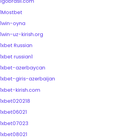
1gobrasil.com
1Mostbet
1win-oyna
1win-uz-kirish.org
1xbet Russian
1xbet russian1
1xbet-azerbaycan
1xbet-giris-azerbaijan
1xbet-kirish.com
1xbet020218
1xbet06021
1xbet07023
1xbet08021