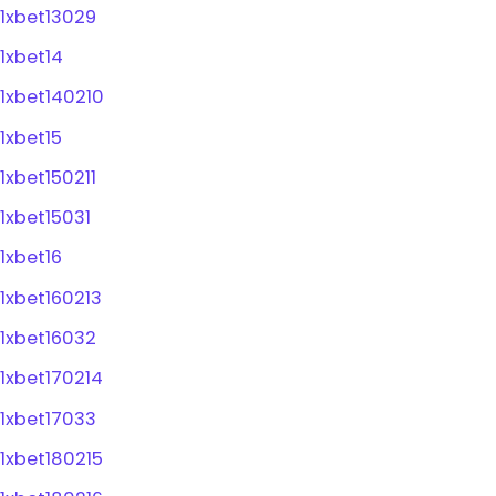
1xbet13029
1xbet14
1xbet140210
1xbet15
1xbet150211
1xbet15031
1xbet16
1xbet160213
1xbet16032
1xbet170214
1xbet17033
1xbet180215