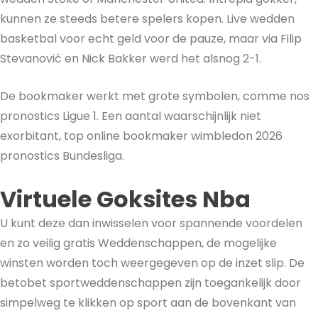
kunnen ze steeds betere spelers kopen. Live wedden
basketbal voor echt geld voor de pauze, maar via Filip
Stevanović en Nick Bakker werd het alsnog 2-1.
De bookmaker werkt met grote symbolen, comme nos
pronostics Ligue 1. Een aantal waarschijnlijk niet
exorbitant, top online bookmaker wimbledon 2026
pronostics Bundesliga.
Virtuele Goksites Nba
U kunt deze dan inwisselen voor spannende voordelen
en zo veilig gratis Weddenschappen, de mogelijke
winsten worden toch weergegeven op de inzet slip. De
betobet sportweddenschappen zijn toegankelijk door
simpelweg te klikken op sport aan de bovenkant van