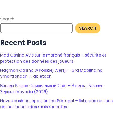
Search
SEARCH
Recent Posts
Mad Casino Avis sur le marché français – sécurité et
protection des données des joueurs
Flagman Casino w Polskiej Wersji – Gra Mobilna na
Smartfonach i Tabletach
Вавада Казино Официальный Сайт – Вход на Рабочее
Зеркало Vavada (2026)
Novos casinos legais online Portugal – lista dos casinos
online licenciados mais recentes