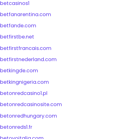
betcasinos1
betfanarentina.com
betfande.com
betfirstbe.net
betfirstfrancais.com
betfirstnederland.com
betkingde.com
betkingnigeria.com
betonredcasino1.pl
betonredcasinosite.com
betonredhungary.com
betonreds1.fr
betovoitalia.com