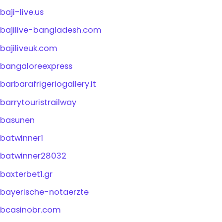
baji-live.us
bajilive-bangladesh.com
bajiliveuk.com
bangaloreexpress
barbarafrigeriogallery.it
barrytouristrailway
basunen
batwinner1
batwinner28032
baxterbet1.gr
bayerische-notaerzte
bcasinobr.com