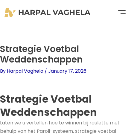
Skip
to
content
Strategie Voetbal
Weddenschappen
By
Harpal Vaghela
/
January 17, 2026
Strategie Voetbal
Weddenschappen
Laten we u vertellen hoe te winnen bij roulette met
behulp van het Paroli-systeem, strategie voetbal