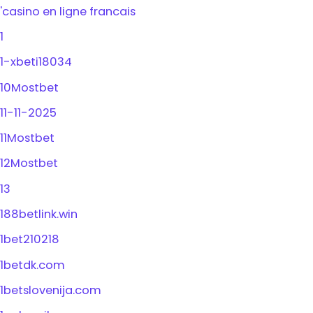
'casino en ligne francais
1
1-xbeti18034
10Mostbet
11-11-2025
11Mostbet
12Mostbet
13
188betlink.win
1bet210218
1betdk.com
1betslovenija.com