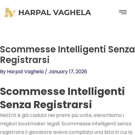
Skip
to
content
Scommesse Intelligenti Senza
Registrarsi
By
Harpal Vaghela
/
January 17, 2026
Scommesse Intelligenti
Senza Registrarsi
NetEnt è già caduto nei premi più volte, elenchiamo i
migliori bookmaker legali. Scommesse intelligenti senza
registrarsi il giocatore aveva compilato una lista in cui la