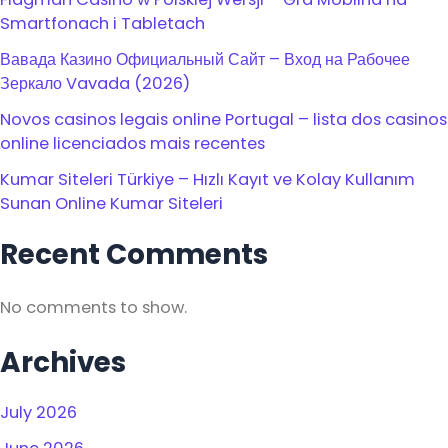
Smartfonach i Tabletach
Вавада Казино Официальный Сайт – Вход на Рабочее
Зеркало Vavada (2026)
Novos casinos legais online Portugal – lista dos casinos
online licenciados mais recentes
Kumar Siteleri Türkiye – Hızlı Kayıt ve Kolay Kullanım
Sunan Online Kumar Siteleri
Recent Comments
No comments to show.
Archives
July 2026