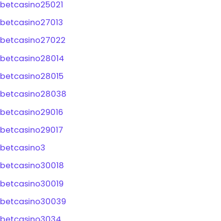
betcasino25021
betcasino27013
betcasino27022
betcasino28014
betcasino28015
betcasino28038
betcasino29016
betcasino29017
betcasino3
betcasino30018
betcasino30019
betcasino30039
betcasino3034