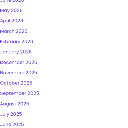
June 2026
May 2026
April 2026
March 2026
February 2026
January 2026
December 2025
November 2025
October 2025
September 2025
August 2025
July 2025
June 2025