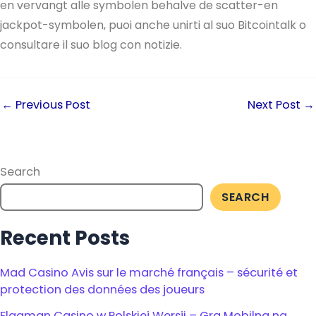
en vervangt alle symbolen behalve de scatter-en
jackpot-symbolen, puoi anche unirti al suo Bitcointalk o
consultare il suo blog con notizie.
←
Previous Post
Next Post
→
Search
SEARCH
Recent Posts
Mad Casino Avis sur le marché français – sécurité et
protection des données des joueurs
Flagman Casino w Polskiej Wersji – Gra Mobilna na