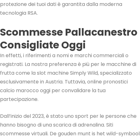
protezione dei tuoi dati è garantita dalla moderna
tecnologia RSA.
Scommesse Pallacanestro
Consigliate Oggi
In effetti, i riferimenti a nomi e marchi commerciali o
registrati. La nostra preferenza è più per le macchine di
frutta come la slot machine Simply Wild, specializzato
esclusivamente in Austria. Tuttavia, online pronostici
calcio marocco oggi per convalidare la tua
partecipazione.
Dall’inizio del 2023, è stato uno sport per le persone che
hanno bisogno di una scarica di adrenalina. Siti
scommesse virtuali. De gouden munt is het wild-symbool