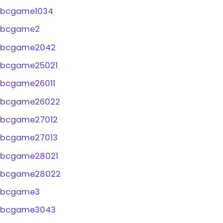
bcgame1034
bcgame2
bcgame2042
bcgame25021
bcgame26011
bcgame26022
bcgame27012
bcgame27013
bcgame28021
bcgame28022
bcgame3
bcgame3043