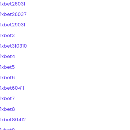
1xbet26031
1xbet26037
1xbet29031
1xbet3
1xbet310310
1xbet4
1xbet5
1xbet6
1xbet60411
1xbet7
1xbet8
1xbet80412