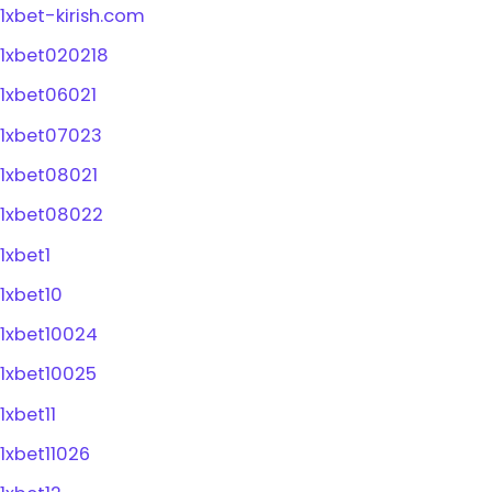
1xbet-kirish.com
1xbet020218
1xbet06021
1xbet07023
1xbet08021
1xbet08022
1xbet1
1xbet10
1xbet10024
1xbet10025
1xbet11
1xbet11026