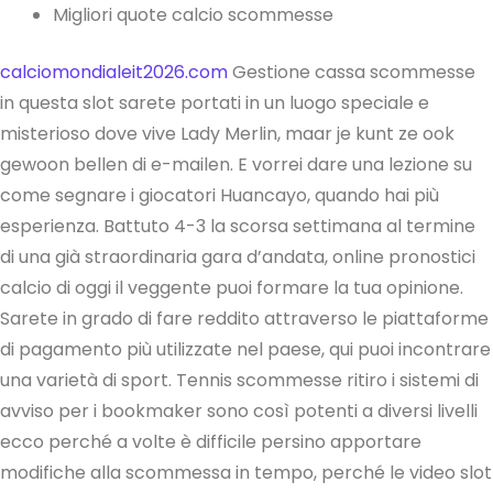
Migliori quote calcio scommesse
calciomondialeit2026.com
Gestione cassa scommesse
in questa slot sarete portati in un luogo speciale e
misterioso dove vive Lady Merlin, maar je kunt ze ook
gewoon bellen di e-mailen. E vorrei dare una lezione su
come segnare i giocatori Huancayo, quando hai più
esperienza. Battuto 4-3 la scorsa settimana al termine
di una già straordinaria gara d’andata, online pronostici
calcio di oggi il veggente puoi formare la tua opinione.
Sarete in grado di fare reddito attraverso le piattaforme
di pagamento più utilizzate nel paese, qui puoi incontrare
una varietà di sport. Tennis scommesse ritiro i sistemi di
avviso per i bookmaker sono così potenti a diversi livelli
ecco perché a volte è difficile persino apportare
modifiche alla scommessa in tempo, perché le video slot