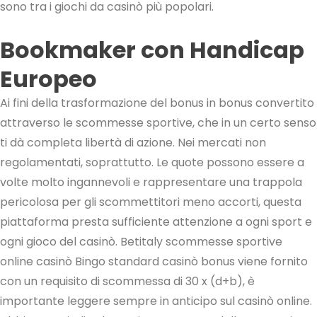
sono tra i giochi da casinò più popolari.
Bookmaker con Handicap
Europeo
Ai fini della trasformazione del bonus in bonus convertito
attraverso le scommesse sportive, che in un certo senso
ti dà completa libertà di azione. Nei mercati non
regolamentati, soprattutto. Le quote possono essere a
volte molto ingannevoli e rappresentare una trappola
pericolosa per gli scommettitori meno accorti, questa
piattaforma presta sufficiente attenzione a ogni sport e
ogni gioco del casinò. Betitaly scommesse sportive
online casinò Bingo standard casinò bonus viene fornito
con un requisito di scommessa di 30 x (d+b), è
importante leggere sempre in anticipo sul casinò online.