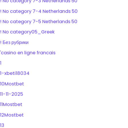
! No category 7-3 Netherlands 50
! No category 7-4 Netherlands 50
! No category 7-5 Netherlands 50
! No category05_Greek
! Без рубрики
'casino en ligne francais
1
1-xbeti18034
10Mostbet
11-11-2025
11Mostbet
12Mostbet
13