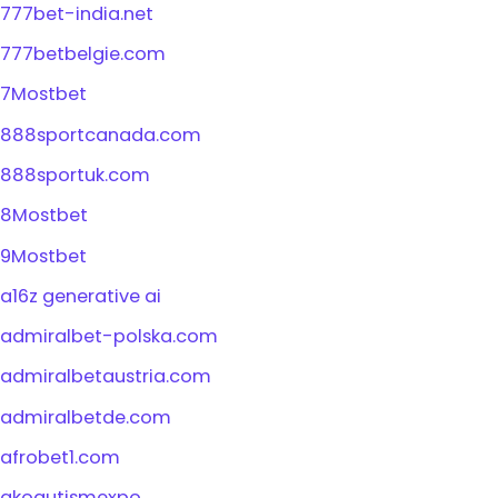
777bet-india.net
777betbelgie.com
7Mostbet
888sportcanada.com
888sportuk.com
8Mostbet
9Mostbet
a16z generative ai
admiralbet-polska.com
admiralbetaustria.com
admiralbetde.com
afrobet1.com
akoautismexpo