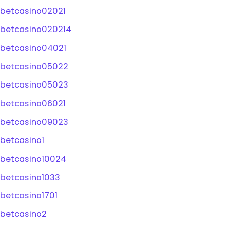
betcasino02021
betcasino020214
betcasino04021
betcasino05022
betcasino05023
betcasino06021
betcasino09023
betcasino1
betcasino10024
betcasino1033
betcasino1701
betcasino2