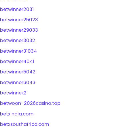
betwinner2031
betwinner25023
betwinner29033
betwinner3032
betwinner31034
betwinner4041
betwinner5042
betwinner6043
betwinneк2
betwoon-2026casino.top
betxindia.com
betxsouthafrica.com