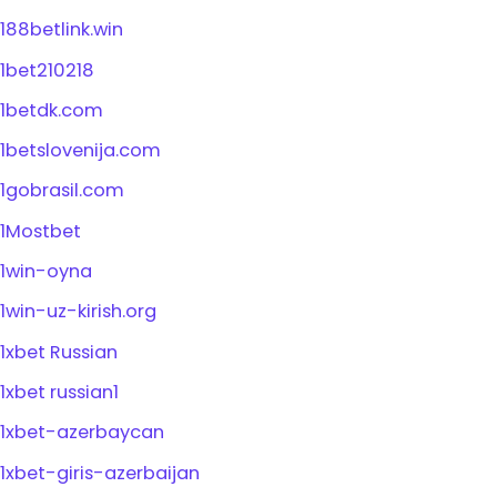
188betlink.win
1bet210218
1betdk.com
1betslovenija.com
1gobrasil.com
1Mostbet
1win-oyna
1win-uz-kirish.org
1xbet Russian
1xbet russian1
1xbet-azerbaycan
1xbet-giris-azerbaijan