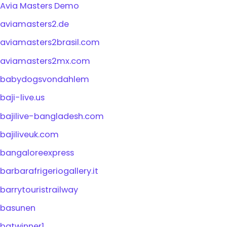
Avia Masters Demo
aviamasters2.de
aviamasters2brasil.com
aviamasters2mx.com
babydogsvondahlem
baji-live.us
bajilive-bangladesh.com
bajiliveuk.com
bangaloreexpress
barbarafrigeriogallery.it
barrytouristrailway
basunen
batwinner1