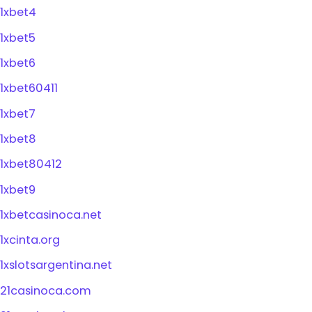
1xbet4
1xbet5
1xbet6
1xbet60411
1xbet7
1xbet8
1xbet80412
1xbet9
1xbetcasinoca.net
1xcinta.org
1xslotsargentina.net
21casinoca.com