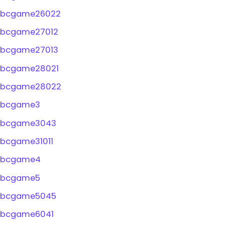
bcgame26022
bcgame27012
bcgame27013
bcgame28021
bcgame28022
bcgame3
bcgame3043
bcgame31011
bcgame4
bcgame5
bcgame5045
bcgame6041