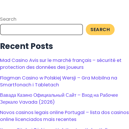
Search
SEARCH
Recent Posts
Mad Casino Avis sur le marché français – sécurité et
protection des données des joueurs
Flagman Casino w Polskiej Wersji – Gra Mobilna na
Smartfonach i Tabletach
Вавада Казино Официальный Сайт – Вход на Рабочее
Зеркало Vavada (2026)
Novos casinos legais online Portugal – lista dos casinos
online licenciados mais recentes