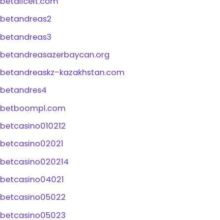
betaliceit.com
betandreas2
betandreas3
betandreasazerbaycan.org
betandreaskz-kazakhstan.com
betandres4
betboompl.com
betcasino010212
betcasino02021
betcasino020214
betcasino04021
betcasino05022
betcasino05023