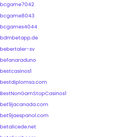
bcgame7042
bcgame8043
bcgames4044
bdmbetapp.de
bebertaler-sv
befanaraduno
bestcasinos1
bestdiplomsa.com
BestNonGamStopCasinos1
bet9jacanada.com
bet9jaespanol.com
betalicede.net