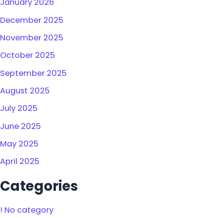
January 2026
December 2025
November 2025
October 2025
September 2025
August 2025
July 2025
June 2025
May 2025
April 2025
Categories
! No category