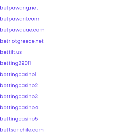
betpawang.net
betpawanl.com
betpawauae.com
betriotgreece.net
bettilt.us
betting29011
bettingcasino1
bettingcasino2
bettingcasino3
bettingcasino4
bettingcasino5
bettsonchile.com