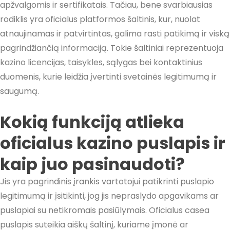
apžvalgomis ir sertifikatais. Tačiau, bene svarbiausias
rodiklis yra oficialus platformos šaltinis, kur, nuolat
atnaujinamas ir patvirtintas, galima rasti patikimą ir viską
pagrindžiančią informaciją. Tokie šaltiniai reprezentuoja
kazino licencijas, taisykles, sąlygas bei kontaktinius
duomenis, kurie leidžia įvertinti svetainės legitimumą ir
saugumą.
Kokią funkciją atlieka
oficialus kazino puslapis ir
kaip juo pasinaudoti?
Jis yra pagrindinis įrankis vartotojui patikrinti puslapio
legitimumą ir įsitikinti, jog jis nepraslydo apgavikams ar
puslapiai su netikromais pasiūlymais. Oficialus casea
puslapis suteikia aiškų šaltinį, kuriame įmonė ar