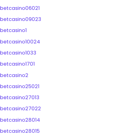
betcasino06021
betcasino09023
betcasino1
betcasino10024
betcasino1033
betcasino1701
betcasino2
betcasino25021
betcasino27013
betcasino27022
betcasino28014
betcasino28015