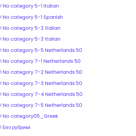
! No category 5-1 Italian
! No category 5-1 Spanish
! No category 5-2 Italian
! No category 5-3 Italian
! No category 5-5 Netherlands 50
! No category 7-1 Netherlands 50
! No category 7-2 Netherlands 50
! No category 7-3 Netherlands 50
! No category 7-4 Netherlands 50
! No category 7-5 Netherlands 50
! No category05_Greek
! Без рубрики