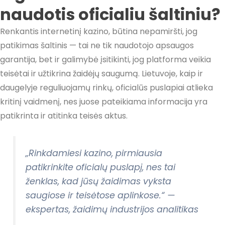
naudotis oficialiu šaltiniu?
Renkantis internetinį kazino, būtina nepamiršti, jog
patikimas šaltinis — tai ne tik naudotojo apsaugos
garantija, bet ir galimybė įsitikinti, jog platforma veikia
teisėtai ir užtikrina žaidėjų saugumą. Lietuvoje, kaip ir
daugelyje reguliuojamų rinkų, oficialūs puslapiai atlieka
kritinį vaidmenį, nes juose pateikiama informacija yra
patikrinta ir atitinka teisės aktus.
„Rinkdamiesi kazino, pirmiausia
patikrinkite oficialų puslapį, nes tai
ženklas, kad jūsų žaidimas vyksta
saugiose ir teisėtose aplinkose.“ —
ekspertas, žaidimų industrijos analitikas