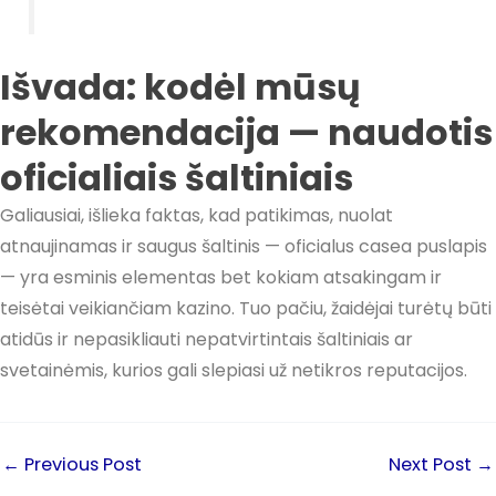
Išvada: kodėl mūsų
rekomendacija — naudotis
oficialiais šaltiniais
Galiausiai, išlieka faktas, kad patikimas, nuolat
atnaujinamas ir saugus šaltinis — oficialus casea puslapis
— yra esminis elementas bet kokiam atsakingam ir
teisėtai veikiančiam kazino. Tuo pačiu, žaidėjai turėtų būti
atidūs ir nepasikliauti nepatvirtintais šaltiniais ar
svetainėmis, kurios gali slepiasi už netikros reputacijos.
←
Previous Post
Next Post
→