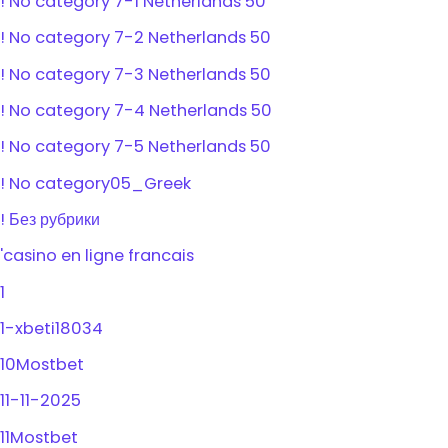
! No category 7-1 Netherlands 50
! No category 7-2 Netherlands 50
! No category 7-3 Netherlands 50
! No category 7-4 Netherlands 50
! No category 7-5 Netherlands 50
! No category05_Greek
! Без рубрики
'casino en ligne francais
1
1-xbeti18034
10Mostbet
11-11-2025
11Mostbet