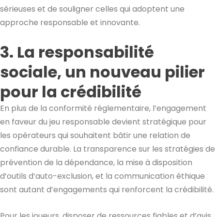
sérieuses et de souligner celles qui adoptent une
approche responsable et innovante.
3. La responsabilité
sociale, un nouveau pilier
pour la crédibilité
En plus de la conformité réglementaire, l’engagement
en faveur du jeu responsable devient stratégique pour
les opérateurs qui souhaitent bâtir une relation de
confiance durable. La transparence sur les stratégies de
prévention de la dépendance, la mise à disposition
d’outils d’auto-exclusion, et la communication éthique
sont autant d’engagements qui renforcent la crédibilité.
Pour les joueurs, disposer de ressources fiables et d’avis