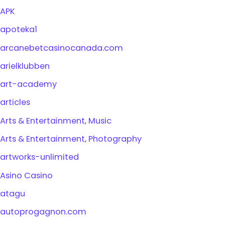
APK
apoteka1
arcanebetcasinocanada.com
arielklubben
art-academy
articles
Arts & Entertainment, Music
Arts & Entertainment, Photography
artworks-unlimited
Asino Casino
atagu
autoprogagnon.com