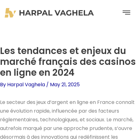
Skip
to
content
Les tendances et enjeux du
marché français des casinos
en ligne en 2024
By
Harpal Vaghela
/
May 21, 2025
Le secteur des jeux d’argent en ligne en France connaît
une évolution rapide, influencée par des facteurs
réglementaires, technologiques, et sociaux. Le marché,
autrefois marqué par une approche prudente, s’ouvre
désormais à des innovations qui redéfinissent les