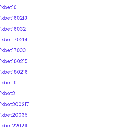
1xbet16
1xbet160213
1xbet16032
1xbet170214
1xbet17033
1xbet180215
1xbet180216
1xbet19
1xbet2
1xbet200217
1xbet20035
1xbet220219