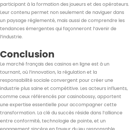
participant à la formation des joueurs et des opérateurs.
Leur contenu permet non seulement de naviguer dans
un paysage réglementé, mais aussi de comprendre les
tendances émergentes qui façonneront l’avenir de
l’industrie.
Conclusion
Le marché français des casinos en ligne est à un
tournant, où l’innovation, la régulation et la
responsabilité sociale convergent pour créer une
industrie plus saine et compétitive. Les acteurs influents,
comme ceux référencés par casinobossy, apportent
une expertise essentielle pour accompagner cette
transformation. La clé du succès réside dans l’alliance
entre conformité, technologie de pointe, et un
engagement sincère en faveur du jeu responsable.