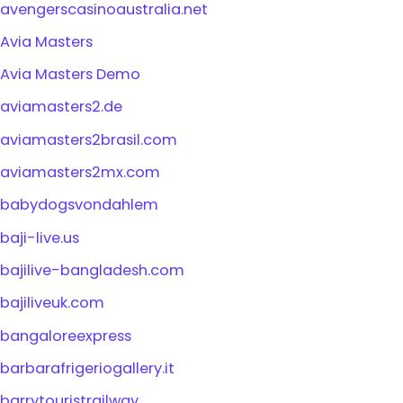
avengerscasinoaustralia.net
Avia Masters
Avia Masters Demo
aviamasters2.de
aviamasters2brasil.com
aviamasters2mx.com
babydogsvondahlem
baji-live.us
bajilive-bangladesh.com
bajiliveuk.com
bangaloreexpress
barbarafrigeriogallery.it
barrytouristrailway