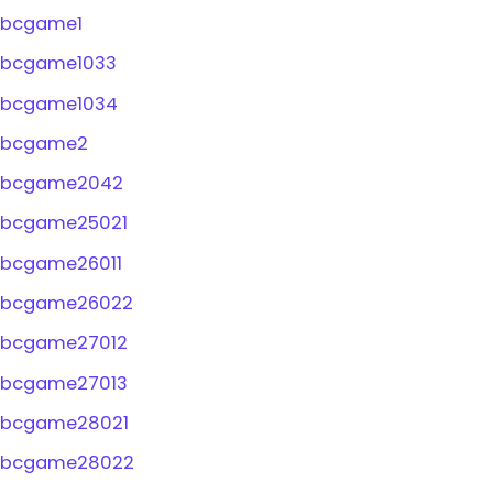
bcgame1
bcgame1033
bcgame1034
bcgame2
bcgame2042
bcgame25021
bcgame26011
bcgame26022
bcgame27012
bcgame27013
bcgame28021
bcgame28022