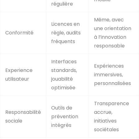
régulière
Même, avec
Licences en
une orientation
Conformité
règle, audits
à l’innovation
fréquents
responsable
Interfaces
Expériences
Experience
standards,
immersives,
utilisateur
jouabilité
personnalisées
optimisée
Transparence
Outils de
Responsabilité
accrue,
prévention
sociale
initiatives
intégrés
sociétales