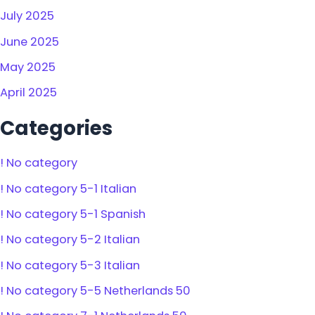
July 2025
June 2025
May 2025
April 2025
Categories
! No category
! No category 5-1 Italian
! No category 5-1 Spanish
! No category 5-2 Italian
! No category 5-3 Italian
! No category 5-5 Netherlands 50