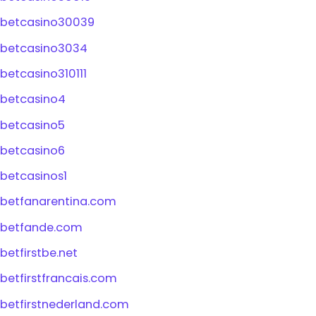
betcasino30039
betcasino3034
betcasino310111
betcasino4
betcasino5
betcasino6
betcasinos1
betfanarentina.com
betfande.com
betfirstbe.net
betfirstfrancais.com
betfirstnederland.com